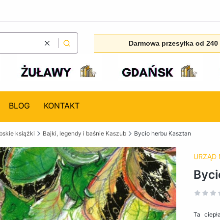
Darmowa przesyłka od 240 
Wyczyść
Szukaj
BLOG
KONTAKT
skie książki
Bajki, legendy i baśnie Kaszub
Bycio herbu Kasztan
URZĄD 
Byci
Ta ciepł