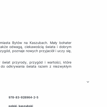
 miasta Bytów na Kaszubach. Mały bohater
także odwagą, ciekawością świata i dobrym
gód, poznaje nowych przyjaciół i uczy się,
świat przyrody, przygód i wartości, które
a do odkrywania świata razem z niezwykłym
978-83-928964-2-5
polski, kaszubski