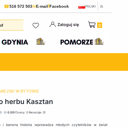
f
☎
✉
516 572 503
E-mail
Facebook
POLSKI
ZŁ
Produkty w koszyku:
Zaloguj się
zł
MIEJSKI W BYTOWIE
o herbu Kasztan
0.00
(Oceny: 0 Recenzje: 0)
a i barwna historia wprowadza młodych czytelników w świat