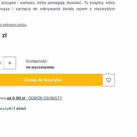
 przygód i wartości, które pomagają dorastać. To książka, która
zrusza i zachęca do odkrywania świata razem z niezwykłym
o pełnego opisu
 zł
Dostępność:
t.
na wyczerpaniu
Dodaj do koszyka
awa
od 0,00 zł
- ODBIÓR OSOBISTY
wysyłki:
1 dzień