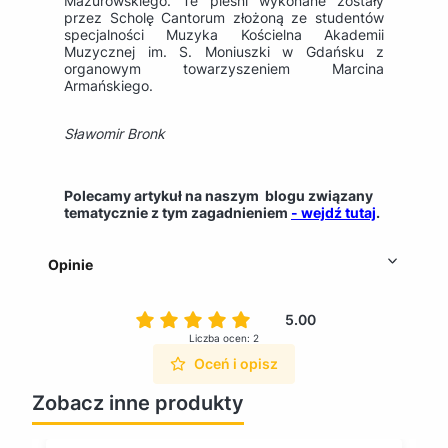
Mazurowskiego. Te pieśni wykonane zostały
przez Scholę Cantorum złożoną ze studentów
specjalności Muzyka Kościelna Akademii
Muzycznej im. S. Moniuszki w Gdańsku z
organowym towarzyszeniem Marcina
Armańskiego.
Sławomir Bronk
Polecamy artykuł na naszym blogu związany
tematycznie z tym zagadnieniem
- wejdź tutaj
.
Opinie
5.00
Liczba ocen: 2
Oceń i opisz
Zobacz inne produkty