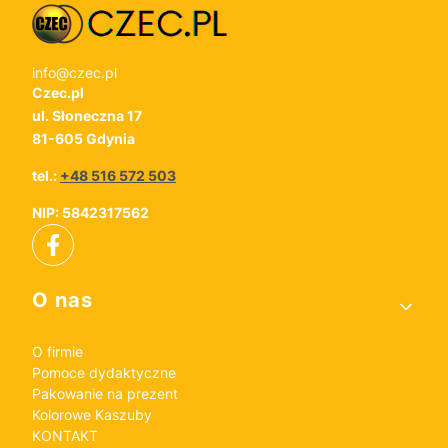
info@czec.pl
Czec.pl
ul. Słoneczna 17
81-605 Gdynia
tel.:
+48 516 572 503
NIP: 5842317562
Linki w stopce
O nas
O firmie
Pomoce dydaktyczne
Pakowanie na prezent
Kolorowe Kaszuby
KONTAKT