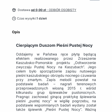
Dostawa
od 0,00 zł
- ODBIÓR OSOBISTY
Czas wysyłki:
1 dzień
Opis
Cierpiącym Duszom Pieśni Pustej Nocy
Oddajemy w Państwa ręce płytę będącą
efektem realizowanego przez Zrzeszenie
Kaszubsko-Pomorskie projektu „Odtworzenie
zwyczaju Pustej Nocy na Kaszubach”. Jego
celem było sporządzenie zapisu nutowego
pieśni kaszubskiego obrzędu nocnego czuwania
przy zmarłym. Zapis melodii powstał na
podstawie badań – nagrań terenowych
przeprowadzonych wiosną 2015 r. wśród
kilkunastu grup śpiewaków pustonocnych.
Pragnąc zachować ginącą praktykę śpiewania
pieśni „pustej nocy” w wigilię pogrzebu, na
podstawie wspomnianych badań wydany został
także śpiewnik „Pieśni Pustej Nocy”. Ważną