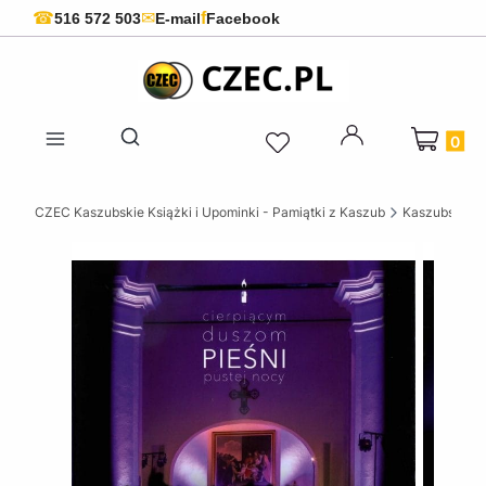
f
☎
✉
516 572 503
E-mail
Facebook
Produkty 
Otwórz wyszukiwarkę
CZEC Kaszubskie Książki i Upominki - Pamiątki z Kaszub
Kaszubskie k