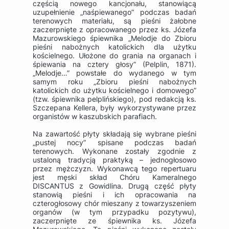
częścią nowego kancjonału, stanowiącą
uzupełnienie „naśpiewanego” podczas badań
terenowych materiału, są pieśni żałobne
zaczerpnięte z opracowanego przez ks. Józefa
Mazurowskiego śpiewnika „Melodje do Zbioru
pieśni nabożnych katolickich dla użytku
kościelnego. Ułożone do grania na organach i
śpiewania na cztery głosy” (Pelplin, 1871).
„Melodje…” powstałe do wydanego w tym
samym roku „Zbioru pieśni nabożnych
katolickich do użytku kościelnego i domowego”
(tzw. śpiewnika pelplińskiego), pod redakcją ks.
Szczepana Kellera, były wykorzystywane przez
organistów w kaszubskich parafiach.
Na zawartość płyty składają się wybrane pieśni
„pustej nocy” spisane podczas badań
terenowych. Wykonane zostały zgodnie z
ustaloną tradycją praktyką – jednogłosowo
przez mężczyzn. Wykonawcą tego repertuaru
jest męski skład Chóru Kameralnego
DISCANTUS z Gowidlina. Drugą część płyty
stanowią pieśni i ich opracowania na
czterogłosowy chór mieszany z towarzyszeniem
organów (w tym przypadku pozytywu),
zaczerpnięte ze śpiewnika ks. Józefa