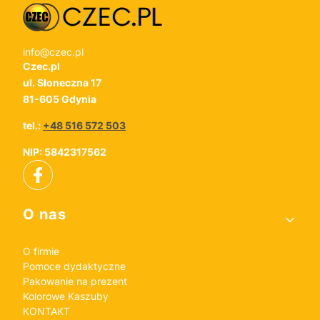
info@czec.pl
Czec.pl
ul. Słoneczna 17
81-605 Gdynia
tel.:
+48 516 572 503
NIP: 5842317562
Linki w stopce
O nas
O firmie
Pomoce dydaktyczne
Pakowanie na prezent
Kolorowe Kaszuby
KONTAKT