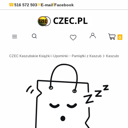
f
☎
✉
516 572 503
E-mail
Facebook
Produkty 
Otwórz wyszukiwarkę
CZEC Kaszubskie Książki i Upominki - Pamiątki z Kaszub
Kaszubskie k