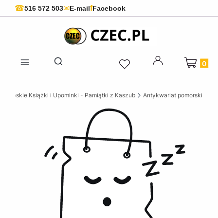
f
☎
✉
516 572 503
E-mail
Facebook
Produkty 
Otwórz wyszukiwarkę
szubskie Książki i Upominki - Pamiątki z Kaszub
Antykwariat pomorski