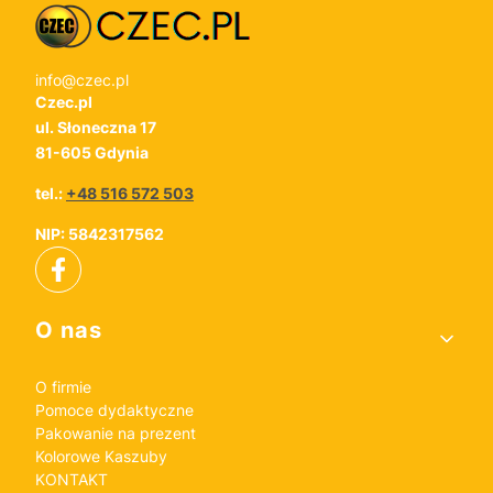
info@czec.pl
Czec.pl
ul. Słoneczna 17
81-605 Gdynia
tel.:
+48 516 572 503
NIP: 5842317562
Linki w stopce
O nas
O firmie
Pomoce dydaktyczne
Pakowanie na prezent
Kolorowe Kaszuby
KONTAKT