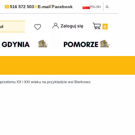
f
☎
✉
516 572 503
E-mail
Facebook
POLSKI
ZŁ
Produkty w koszyku:
Zaloguj się
zł
przełomu XX i XXI wieku na przykładzie wsi Bierkowo