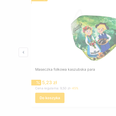
Maseczka folkowa kaszubska para
Cena promocyjna
5,23 zł
Cena regularna:
9,50 zł
-45%
Do koszyka