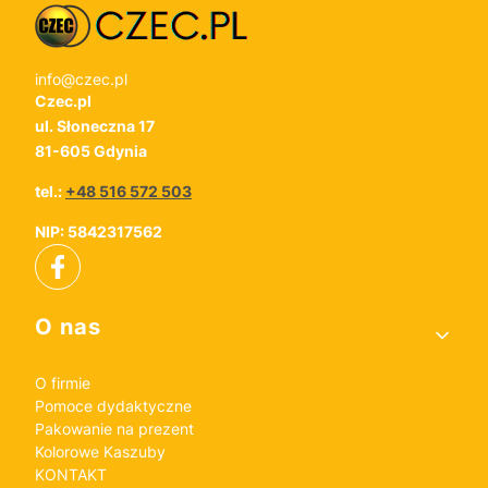
info@czec.pl
Czec.pl
ul. Słoneczna 17
81-605 Gdynia
tel.:
+48 516 572 503
NIP: 5842317562
Linki w stopce
O nas
O firmie
Pomoce dydaktyczne
Pakowanie na prezent
Kolorowe Kaszuby
KONTAKT