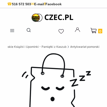
f
☎
✉
516 572 503
E-mail
Facebook
Produkty 
Otwórz wyszukiwarkę
szubskie Książki i Upominki - Pamiątki z Kaszub
Antykwariat pomorski