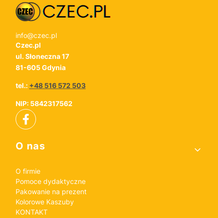
info@czec.pl
Czec.pl
ul. Słoneczna 17
81-605 Gdynia
tel.:
+48 516 572 503
NIP: 5842317562
Linki w stopce
O nas
O firmie
Pomoce dydaktyczne
Pakowanie na prezent
Kolorowe Kaszuby
KONTAKT