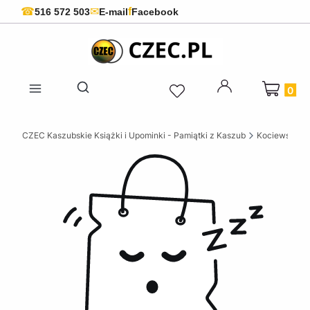
f
☎
✉
516 572 503
E-mail
Facebook
Produkty 
Otwórz wyszukiwarkę
CZEC Kaszubskie Książki i Upominki - Pamiątki z Kaszub
Kociewskie ks