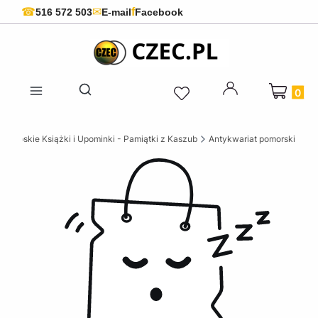
f
☎
✉
516 572 503
E-mail
Facebook
Produkty 
Otwórz wyszukiwarkę
szubskie Książki i Upominki - Pamiątki z Kaszub
Antykwariat pomorski