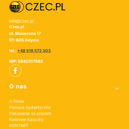
info@czec.pl
Czec.pl
ul. Słoneczna 17
81-605 Gdynia
tel.:
+48 516 572 503
NIP: 5842317562
Linki w stopce
O nas
O firmie
Pomoce dydaktyczne
Pakowanie na prezent
Kolorowe Kaszuby
KONTAKT