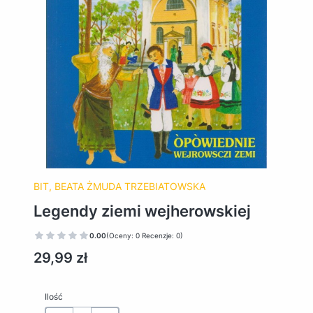
BIT, BEATA ŻMUDA TRZEBIATOWSKA
Legendy ziemi wejherowskiej
0.00
(Oceny: 0 Recenzje: 0)
Cena
29,99 zł
Ilość