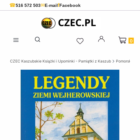
f
☎
✉
516 572 503
E-mail
Facebook
Produkty 
Otwórz wyszukiwarkę
CZEC Kaszubskie Książki i Upominki - Pamiątki z Kaszub
Pomorskie ks