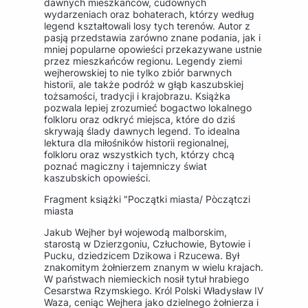
dawnych mieszkańców, cudownych
wydarzeniach oraz bohaterach, którzy według
legend kształtowali losy tych terenów. Autor z
pasją przedstawia zarówno znane podania, jak i
mniej popularne opowieści przekazywane ustnie
przez mieszkańców regionu. Legendy ziemi
wejherowskiej to nie tylko zbiór barwnych
historii, ale także podróż w głąb kaszubskiej
tożsamości, tradycji i krajobrazu. Książka
pozwala lepiej zrozumieć bogactwo lokalnego
folkloru oraz odkryć miejsca, które do dziś
skrywają ślady dawnych legend. To idealna
lektura dla miłośników historii regionalnej,
folkloru oraz wszystkich tych, którzy chcą
poznać magiczny i tajemniczy świat
kaszubskich opowieści.
Fragment książki "Początki miasta/ Pòczątczi
miasta
Jakub Wejher był wojewodą malborskim,
starostą w Dzierzgoniu, Człuchowie, Bytowie i
Pucku, dziedzicem Dzikowa i Rzucewa. Był
znakomitym żołnierzem znanym w wielu krajach.
W państwach niemieckich nosił tytuł hrabiego
Cesarstwa Rzymskiego. Król Polski Władysław IV
Waza, ceniąc Wejhera jako dzielnego żołnierza i