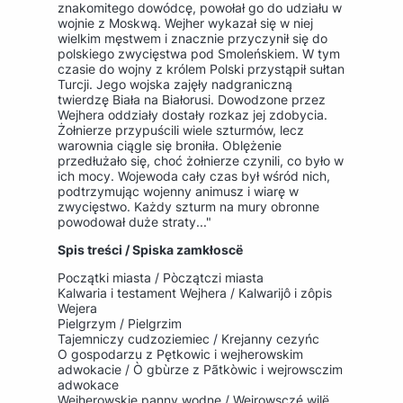
znakomitego dowódcę, powołał go do udziału w
wojnie z Moskwą. Wejher wykazał się w niej
wielkim męstwem i znacznie przyczynił się do
polskiego zwycięstwa pod Smoleńskiem. W tym
czasie do wojny z królem Polski przystąpił sułtan
Turcji. Jego wojska zajęły nadgraniczną
twierdzę Biała na Białorusi. Dowodzone przez
Wejhera oddziały dostały rozkaz jej zdobycia.
Żołnierze przypuścili wiele szturmów, lecz
warownia ciągle się broniła. Oblężenie
przedłużało się, choć żołnierze czynili, co było w
ich mocy. Wojewoda cały czas był wśród nich,
podtrzymując wojenny animusz i wiarę w
zwycięstwo. Każdy szturm na mury obronne
powodował duże straty..."
Spis treści / Spiska zamkłoscë
Początki miasta / Pòczątczi miasta
Kalwaria i testament Wejhera / Kalwarijô i zôpis
Wejera
Pielgrzym / Pielgrzim
Tajemniczy cudzoziemiec / Krejanny cezyńc
O gospodarzu z Pętkowic i wejherowskim
adwokacie / Ò gbùrze z Pãtkòwic i wejrowsczim
adwokace
Wejherowskie panny wodne / Wejrowsczé wilë