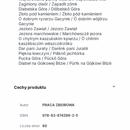
Zaginiony dwór / Zapadłi zómk
Diabelska Góra / Diôbelskô Góra
Złoto pod kamieniem / Złoto pòd kamieniem
O dobrym rycerzu Gacynie / Ò dobrim wòjôrzu
Gacynie
Jezioro Zawiat / Jezoro Zawiat
Jeziora marchowskie / Marchòwsczé jezora
O chytrym kaszubskim kpiarzu / Ò chitrim
kaszëbsczim wëszczérzôkù
Dar pani Juraty / Darënk pani Juratë
Piękna łowczyni / Piãknô jachtórka
Pucka Góra / Pùckô Góra
Diabeł na Goikowej Blizie / Pùrtk na Gòjkòwi Blizë
Cechy produktu
Autor
PRACA ZBIOROWA
ISBN
978-83-974299-2-5
Liczba stron
80