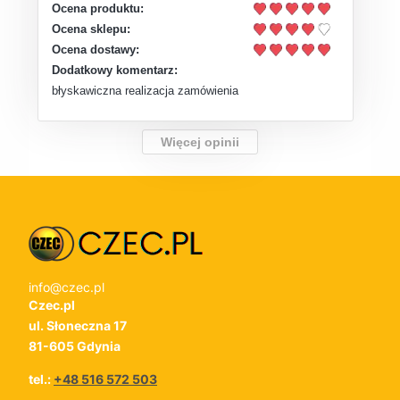
Ocena produktu:
Ocena sklepu:
Ocena dostawy:
Dodatkowy komentarz:
błyskawiczna realizacja zamówienia
Więcej opinii
info@czec.pl
Czec.pl
ul. Słoneczna 17
81-605 Gdynia
tel.:
+48 516 572 503