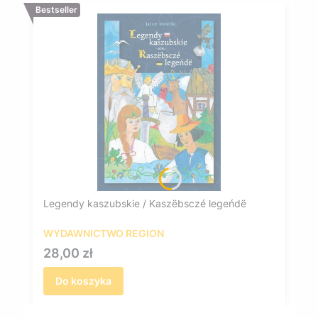
Bestseller
Legendy kaszubskie / Kaszëbsczé legeńdë
WYDAWNICTWO REGION
Cena
28,00 zł
Do koszyka