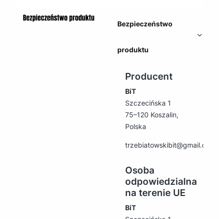
Bezpieczeństwo
produktu
Producent
BiT
Szczecińska 1
75–120 Koszalin,
Polska
trzebiatowskibit@gmail.com
Osoba
odpowiedzialna
na terenie UE
BiT