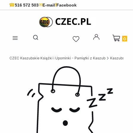
f
☎
✉
516 572 503
E-mail
Facebook
Produkty 
Otwórz wyszukiwarkę
CZEC Kaszubskie Książki i Upominki - Pamiątki z Kaszub
Kaszubskie k