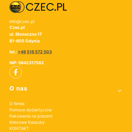
info@czec.pl
Czec.pl
ul. Słoneczna 17
81-605 Gdynia
tel.:
+48 516 572 503
NIP: 5842317562
Linki w stopce
O nas
O firmie
Pomoce dydaktyczne
Pakowanie na prezent
Kolorowe Kaszuby
KONTAKT