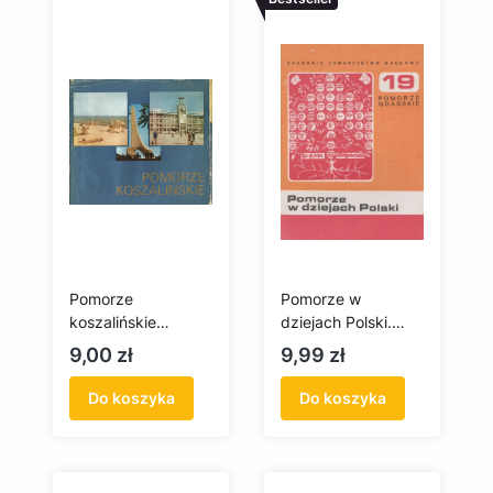
Pomorze
Pomorze w
koszalińskie
dziejach Polski.
(antykwariat)
Pomorze Gdańskie
Cena
Cena
9,00 zł
9,99 zł
nr 19
Do koszyka
Do koszyka