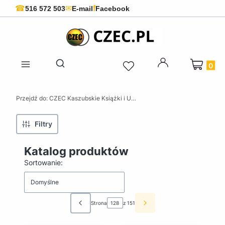
f
☎
✉
516 572 503
E-mail
Facebook
Produkty 
Otwórz wyszukiwarkę
Przejdź do:
CZEC Kaszubskie Książki i Upominki - Pamiątki z Kaszub
Filtry
Katalog produktów
Lista produktów
Sortowanie:
Domyślne
Strona
z 151
Poprzednie produkty
Następne produkty