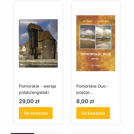
Pomorskie - wersja
Pomorskie Duo -
polski/angielski
poezje
(antykwariat)
Cena
Cena
29,00 zł
8,00 zł
Do koszyka
Do koszyka