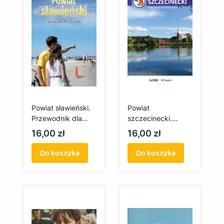
Powiat sławieński.
Powiat
Przewodnik dla
szczecinecki.
aktywnych
Przewodnik dla
Cena
Cena
16,00 zł
16,00 zł
aktywnych
Do koszyka
Do koszyka