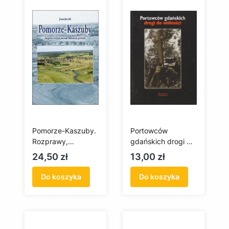
Pomorze-Kaszuby.
Portowców
Rozprawy,
gdańskich drogi do
artykuły, recenzje,
wolności
Cena
Cena
24,50 zł
13,00 zł
omówienia,
(antykwariat)
polemiki
Do koszyka
Do koszyka