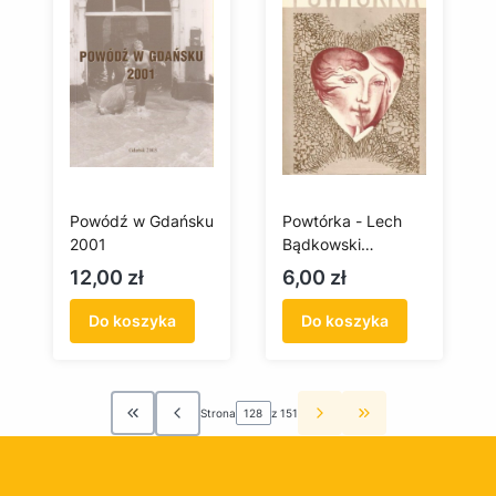
Powódź w Gdańsku
Powtórka - Lech
2001
Bądkowski
(antykwariat)
Cena
Cena
12,00 zł
6,00 zł
Do koszyka
Do koszyka
Strona
z 151
Wróć do pierwszej strony z produktami
Przejdź do ostatn