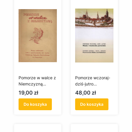
Pomorze w walce z
Pomorze wczoraj-
Niemczyzną
dziś-jutro
(antykwariat)
(antykwariat)
Cena
Cena
19,00 zł
48,00 zł
Do koszyka
Do koszyka