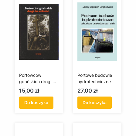
Portowców
Portowe budowle
gdańskich drogi do
hydrotechniczne
wolności
Cena
Cena
15,00 zł
27,00 zł
(antykwariat)
Do koszyka
Do koszyka