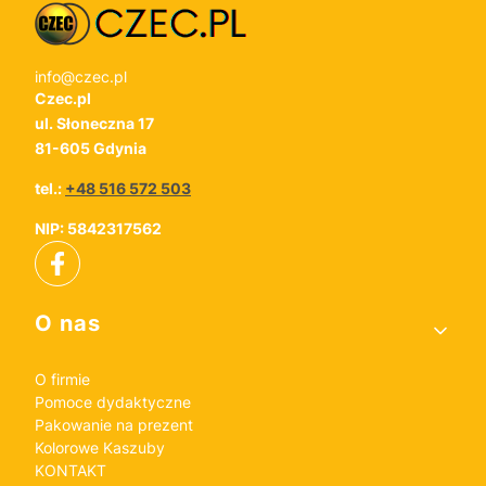
info@czec.pl
Czec.pl
ul. Słoneczna 17
81-605 Gdynia
tel.:
+48 516 572 503
NIP: 5842317562
Linki w stopce
O nas
O firmie
Pomoce dydaktyczne
Pakowanie na prezent
Kolorowe Kaszuby
KONTAKT