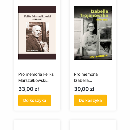
Pro memoria Feliks
Pro memoria
Marszałkowski
Izabella
(1911-1987)
Trojanowska (1929-
Cena
Cena
33,00 zł
39,00 zł
1995)
Do koszyka
Do koszyka