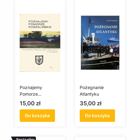
Poznajemy
Pożegnanie
Pomorze
Atlantyku
Koszalińskie
Cena
Cena
15,00 zł
35,00 zł
(antykwariat)
Do koszyka
Do koszyka
Bestseller