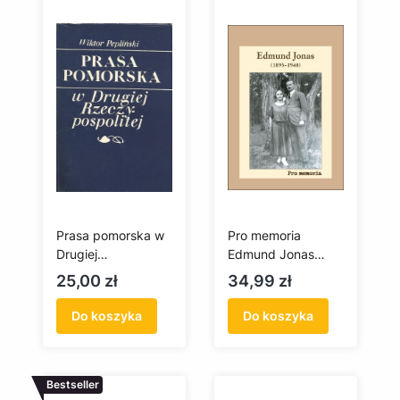
Prasa pomorska w
Pro memoria
Drugiej
Edmund Jonas
Rzeczypospolitej
(1893-1940)
Cena
Cena
25,00 zł
34,99 zł
(antykwariat)
Do koszyka
Do koszyka
Bestseller