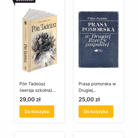
Pón Tadeùsz
Prasa pomorska w
(wersja szkolna)
Drugiej
Pan Tadeusz
Rzeczypospolitej
Cena
Cena
29,00 zł
25,00 zł
(antykwariat)
Do koszyka
Do koszyka