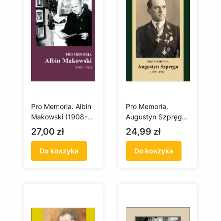
Pro Memoria. Albin
Pro Memoria.
Makowski (1908-
Augustyn Szpręga
1892)
(1896-1949)
Cena
Cena
27,00 zł
24,99 zł
Do koszyka
Do koszyka