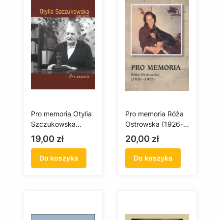
Pro memoria Otylia
Pro memoria Róża
Szczukowska
Ostrowska (1926-
(antykwariat)
1975) (antykwariat)
Cena
Cena
19,00 zł
20,00 zł
Do koszyka
Do koszyka