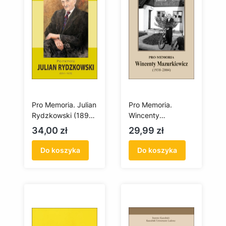
Pro Memoria. Julian
Pro Memoria.
Rydzkowski (1891-
Wincenty
1978)
Mazurkiewicz
Cena
Cena
34,00 zł
29,99 zł
(1938-2004)
Do koszyka
Do koszyka