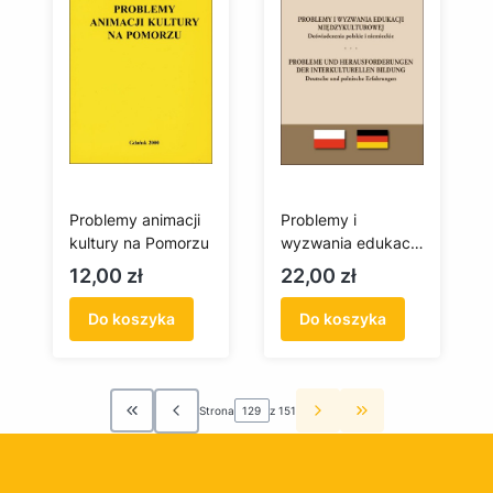
Problemy animacji
Problemy i
kultury na Pomorzu
wyzwania edukacji
międzykulturowej:
Cena
Cena
12,00 zł
22,00 zł
Doświadczenia
polskie i niemieckie
Do koszyka
Do koszyka
/ Probleme und
Herausforderungen
der Interkulturellen
Bildung: Deutsche
Strona
z 151
Wróć do pierwszej strony z produktami
Przejdź do ostatn
und polnische
Erfahrungen