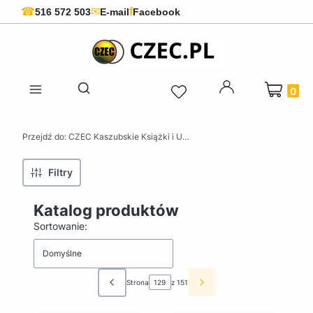
f
☎
✉
516 572 503
E-mail
Facebook
Produkty 
Otwórz wyszukiwarkę
Przejdź do:
CZEC Kaszubskie Książki i Upominki - Pamiątki z Kaszub
Filtry
Katalog produktów
Lista produktów
Sortowanie:
Domyślne
Strona
z 151
Poprzednie produkty
Następne produkty