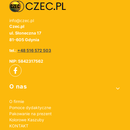
info@czec.pl
Czec.pl
ul. Słoneczna 17
81-605 Gdynia
tel.:
+48 516 572 503
NIP: 5842317562
Linki w stopce
O nas
O firmie
Pomoce dydaktyczne
Pakowanie na prezent
Kolorowe Kaszuby
KONTAKT