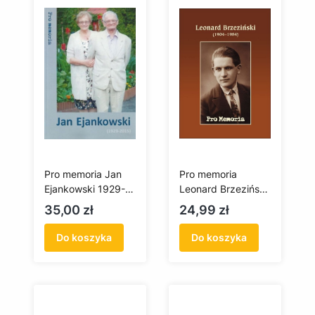
Pro memoria Jan
Pro memoria
Ejankowski 1929-
Leonard Brzeziński
2015
(1904-1984)
Cena
Cena
35,00 zł
24,99 zł
Do koszyka
Do koszyka