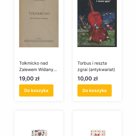
Tolkmicko nad
Torbus i reszta
Zalewem Wiślanym
zgrai (antykwariat)
(antykwariat)
Cena
Cena
19,00 zł
10,00 zł
Do koszyka
Do koszyka