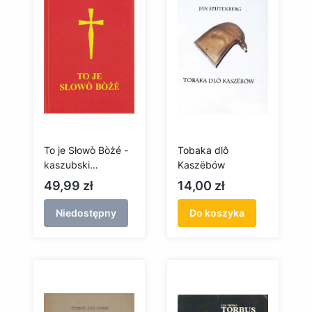
To je Słowò Bòżé -
Tobaka dlô
kaszubski
Kaszëbów
lekcjonarz
Cena
Cena
49,99 zł
14,00 zł
Niedostępny
Do koszyka