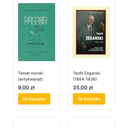
Temat morski
Teofil Zegarski
(antykwariat)
(1884-1936)
Cena
Cena
9,00 zł
35,00 zł
Do koszyka
Do koszyka