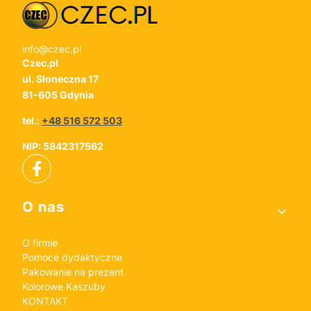
info@czec.pl
Czec.pl
ul. Słoneczna 17
81-605 Gdynia
tel.:
+48 516 572 503
NIP: 5842317562
Linki w stopce
O nas
O firmie
Pomoce dydaktyczne
Pakowanie na prezent
Kolorowe Kaszuby
KONTAKT