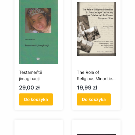
Testameńtë
The Role of
jimaginacji
Religious Minorities
in Functioning of
Cena
Cena
29,00 zł
19,99 zł
the Society of
Gdańsk and the
Do koszyka
Do koszyka
Chosen European
Cities