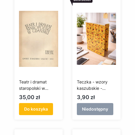
Teatr i dramat
Teczka - wzory
staropolski w
kaszubskie -
Gdańsku
borowiacka
Cena
Cena
35,00 zł
3,90 zł
(antykwariat)
Do koszyka
Niedostępny