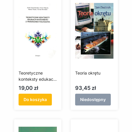
Teoretyczne
Teoria okrętu
konteksty edukacji
kaszubskiej z
Cena
Cena
19,00 zł
93,45 zł
programem
nauczania
Do koszyka
Niedostępny
(antykwariat)