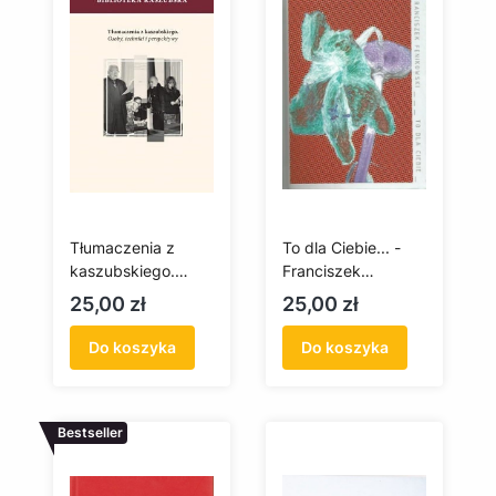
Tłumaczenia z
To dla Ciebie... -
kaszubskiego.
Franciszek
Osoby, techniki i
Fenikowski
Cena
Cena
25,00 zł
25,00 zł
perspektywy
Do koszyka
Do koszyka
Bestseller