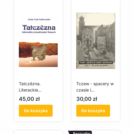
Tatczëzna.
Tczew - spacery w
Literackie
czasie i
przestrzenie
przestrzeni. Część
Cena
Cena
45,00 zł
30,00 zł
Kaszub
I - Od osady do
miasta
Do koszyka
Do koszyka
(antykwariat)
Bestseller