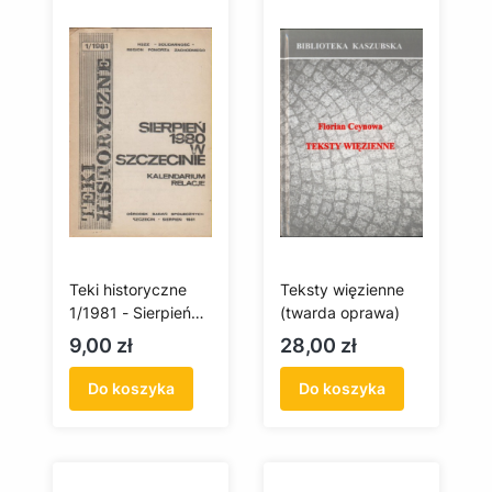
Teki historyczne
Teksty więzienne
1/1981 - Sierpień
(twarda oprawa)
1980 w Szczecinie
Cena
Cena
9,00 zł
28,00 zł
(antykwariat)
Do koszyka
Do koszyka