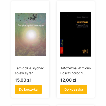
Tam gdzie słychać
Tatczëzna W miono
śpiew syren
Bosczi nôrodni
wzénik
Cena
Cena
15,00 zł
12,00 zł
(antykwariat)
Do koszyka
Do koszyka