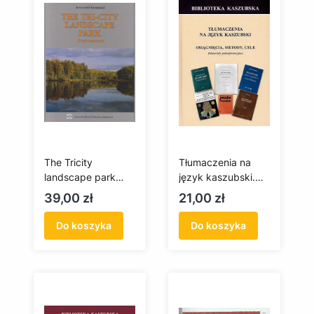
The Tricity
Tłumaczenia na
landscape park
język kaszubski.
(antykwariat)
Osiągnięcia,
Cena
Cena
39,00 zł
21,00 zł
metody, cele
(materiały
Do koszyka
Do koszyka
pokonferencyjne)