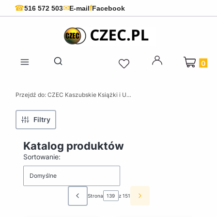
f
☎
✉
516 572 503
E-mail
Facebook
Produkty 
Otwórz wyszukiwarkę
Przejdź do:
CZEC Kaszubskie Książki i Upominki - Pamiątki z Kaszub
Filtry
Katalog produktów
Lista produktów
Sortowanie:
Domyślne
Strona
z 151
Poprzednie produkty
Następne produkty