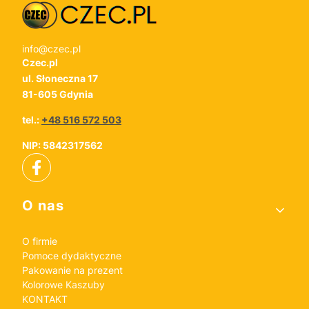
info@czec.pl
Czec.pl
ul. Słoneczna 17
81-605 Gdynia
tel.:
+48 516 572 503
NIP: 5842317562
Linki w stopce
O nas
O firmie
Pomoce dydaktyczne
Pakowanie na prezent
Kolorowe Kaszuby
KONTAKT