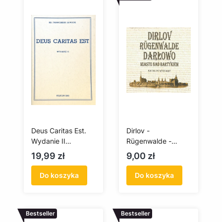
Deus Caritas Est.
Dirlov -
Wydanie II
Rügenwalde -
(antykwariat)
Darłowo. Miasto
Cena
Cena
19,99 zł
9,00 zł
nad Bałtykiem.
Katalog wystawy
Do koszyka
Do koszyka
Bestseller
Bestseller