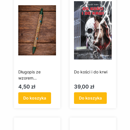
Długopis ze
Do kości i do krwi
wzorem
kociewskim
Cena
Cena
4,50 zł
39,00 zł
(zielony)
Do koszyka
Do koszyka