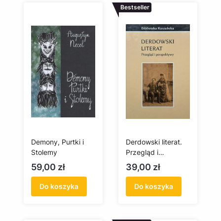
Bestseller
Demony, Purtki i
Derdowski literat.
Stolemy
Przegląd i
perspektywy
Cena
Cena
59,00 zł
39,00 zł
Do koszyka
Do koszyka