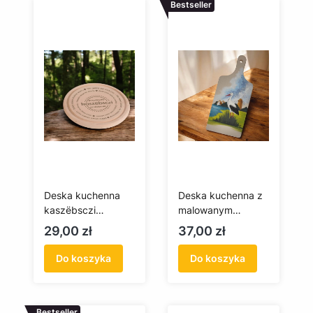
Bestseller
Deska kuchenna
Deska kuchenna z
kaszëbsczi
malowanym
przësłowié
bocianem
Cena
Cena
29,00 zł
37,00 zł
Do koszyka
Do koszyka
Bestseller