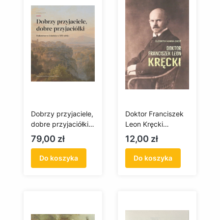
Dobrzy przyjaciele,
Doktor Franciszek
dobre przyjaciółki.
Leon Kręcki
Malarstwo w
(antykwariat)
Cena
Cena
79,00 zł
12,00 zł
Gdańsku w XIX
wieku
Do koszyka
Do koszyka