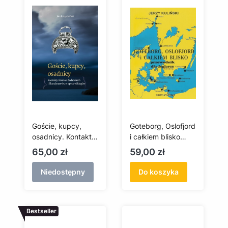
Goście, kupcy,
Goteborg, Oslofjord
osadnicy. Kontakty
i całkiem blisko
Słowian
przewodnik dla
Cena
Cena
65,00 zł
59,00 zł
Zachodnich i
żeglarzy
Skandynawów w
Niedostępny
Do koszyka
epoce wikingów
Bestseller