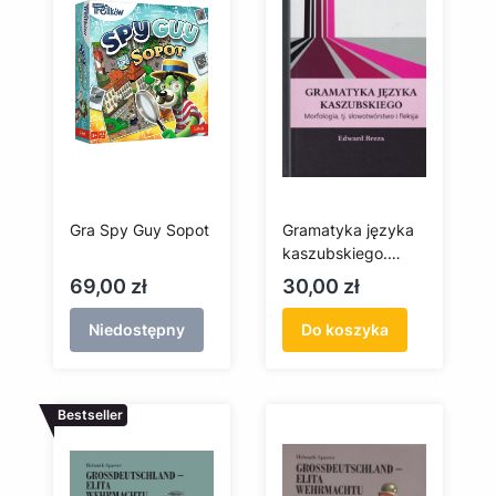
Gra Spy Guy Sopot
Gramatyka języka
kaszubskiego.
Morfologia, tj.
Cena
Cena
69,00 zł
30,00 zł
słowotwórstwo i
fleksja
Niedostępny
Do koszyka
Bestseller