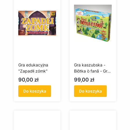
Gra edukacyjna
Gra kaszubska -
"Zapadłi zómk"
Biôtka ò fanã - Gra
o flagę
Cena
Cena
90,00 zł
99,00 zł
Do koszyka
Do koszyka