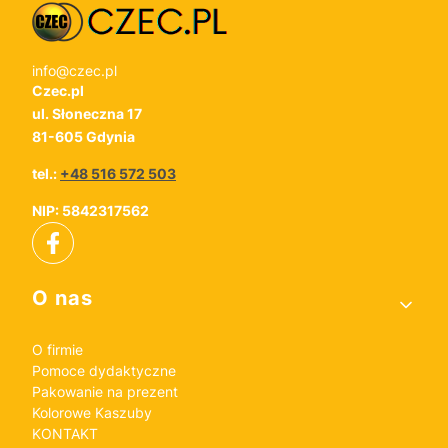
info@czec.pl
Czec.pl
ul. Słoneczna 17
81-605 Gdynia
tel.:
+48 516 572 503
NIP: 5842317562
Linki w stopce
O nas
O firmie
Pomoce dydaktyczne
Pakowanie na prezent
Kolorowe Kaszuby
KONTAKT