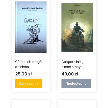
Gôdczi òb drogã
Gorące silniki,
do nieba
zimne stopy
Cena
Cena
25,00 zł
49,00 zł
Do koszyka
Niedostępny