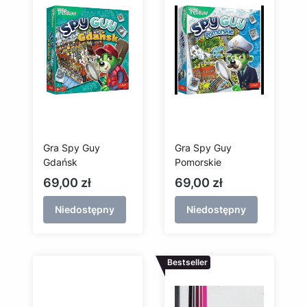
Gra Spy Guy
Gra Spy Guy
Gdańsk
Pomorskie
Cena
Cena
69,00 zł
69,00 zł
Niedostępny
Niedostępny
Bestseller