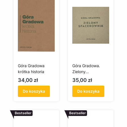
Góra Gradowa
Góra Gradowa.
krótka historia
Zielony
Spacerownik
Cena
Cena
34,00 zł
35,00 zł
Do koszyka
Do koszyka
Bestseller
Bestseller