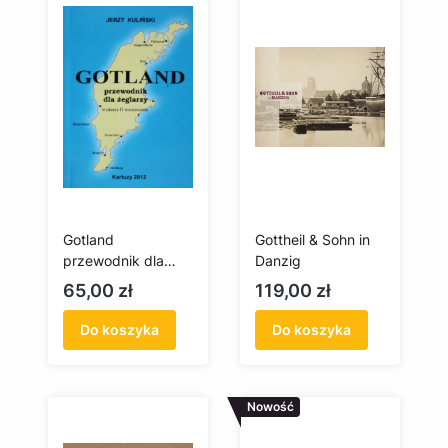
Gotland
Gottheil & Sohn in
przewodnik dla
Danzig
żeglarzy
Cena
Cena
65,00 zł
119,00 zł
Do koszyka
Do koszyka
Nowość