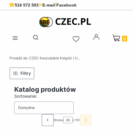
f
☎
✉
516 572 503
E-mail
Facebook
Produkty 
Otwórz wyszukiwarkę
Przejdź do:
CZEC Kaszubskie Książki i Upominki - Pamiątki z Kaszub
Filtry
Katalog produktów
Lista produktów
Sortowanie:
Domyślne
Strona
z 151
Poprzednie produkty
Następne produkty