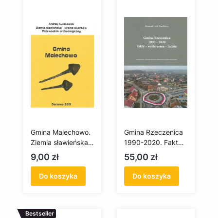
Gmina Malechowo.
Gmina Rzeczenica
Ziemia sławieńska -
1990-2020. Fakty -
kraina skarbów.
wydarzenia - ludzie
Cena
Cena
9,00 zł
55,00 zł
Przewodnik
archeologiczny
Do koszyka
Do koszyka
Bestseller