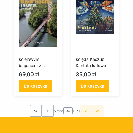
Kolejowym
Kolęda Kaszub.
bajpasem z
Kantata ludowa
Trójmiasta do
Cena
Cena
69,00 zł
35,00 zł
Kartuz
Do koszyka
Do koszyka
Strona
z 151
Wróć do pierwszej strony z produktami
Przejdź do ostatn