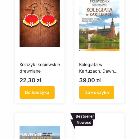
Kolczyki kociewskie
Kolegiata w
drewniane
Kartuzach. Dawny
klasztor kartuzów.
Cena
Cena
22,30 zł
39,00 zł
Muzeum
Kaszubskie
Do koszyka
Do koszyka
Bestseller
Nowość