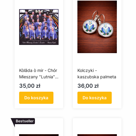
Kòlãda ò mir - Chór
Kolczyki -
Mieszany "Lutnia" z
kaszubska palmeta
Luzina
Cena
Cena
35,00 zł
36,00 zł
Do koszyka
Do koszyka
Bestseller