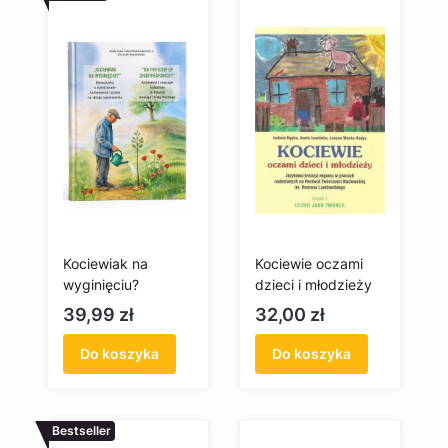
Kociewiak na
Kociewie oczami
wyginięciu?
dzieci i młodzieży
Cena
Cena
39,99 zł
32,00 zł
Do koszyka
Do koszyka
Bestseller