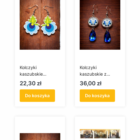
Kolczyki
Kolczyki
kaszubskie
kaszubskie z
drewniane
haftem żukowskim,
Cena
Cena
22,30 zł
36,00 zł
wiszące
Do koszyka
Do koszyka