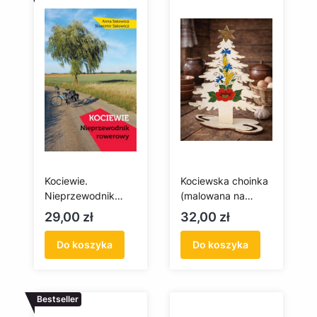
Kociewie.
Kociewska choinka
Nieprzewodnik
(malowana na
rowerowy
drewnie)
Cena
Cena
29,00 zł
32,00 zł
Do koszyka
Do koszyka
Bestseller