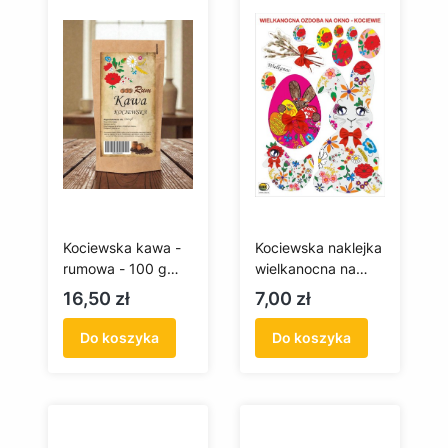
Kociewska kawa -
Kociewska naklejka
rumowa - 100 g
wielkanocna na
(mielona)
okno
Cena
Cena
16,50 zł
7,00 zł
Do koszyka
Do koszyka