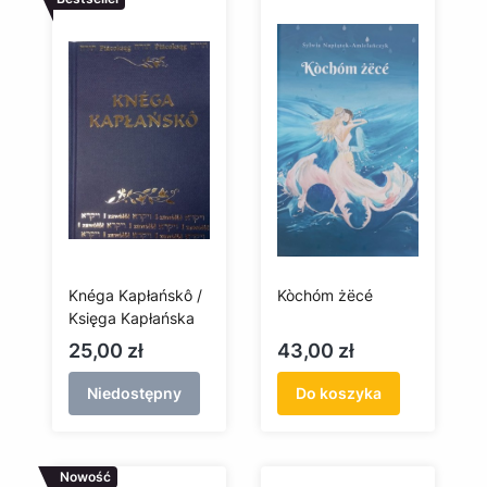
Knéga Kapłańskô /
Kòchóm żëcé
Księga Kapłańska
Cena
Cena
25,00 zł
43,00 zł
Niedostępny
Do koszyka
Nowość