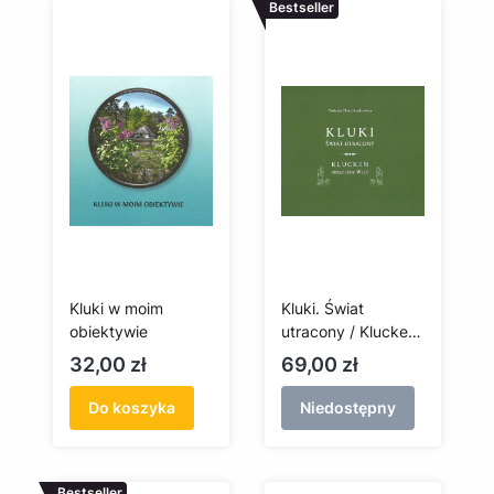
Bestseller
Kluki w moim
Kluki. Świat
obiektywie
utracony / Klucken.
Verlorene Welt + CD
Cena
Cena
32,00 zł
69,00 zł
Do koszyka
Niedostępny
Bestseller