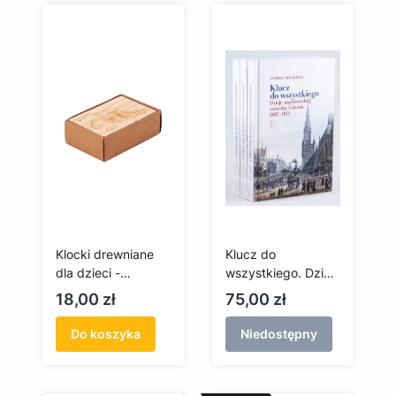
Klocki drewniane
Klucz do
dla dzieci -
wszystkiego. Dzieje
zwierzątka
napoleońskiej
Cena
Cena
18,00 zł
75,00 zł
twierdzy Gdańsk
1807-1814
Do koszyka
Niedostępny