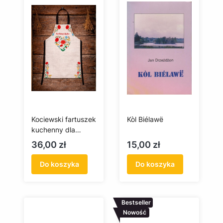
Kociewski fartuszek
Kòl Biélawë
kuchenny dla
Kochanej Babci
Cena
Cena
36,00 zł
15,00 zł
Do koszyka
Do koszyka
Bestseller
Nowość