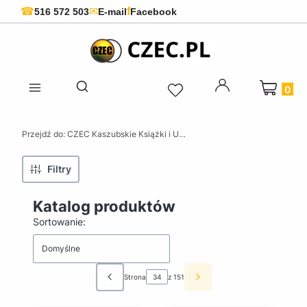
f
☎
✉
516 572 503
E-mail
Facebook
Produkty 
Otwórz wyszukiwarkę
Przejdź do:
CZEC Kaszubskie Książki i Upominki - Pamiątki z Kaszub
Filtry
Katalog produktów
Lista produktów
Sortowanie:
Domyślne
Strona
z 151
Poprzednie produkty
Następne produkty