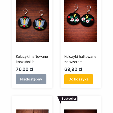
Kolczyki haftowane
Kolczyki haftowane
kaszubskie
ze wzorem
(tulipan)
kociewskim z
Cena
Cena
76,00 zł
69,90 zł
makami
Niedostępny
Do koszyka
Bestseller