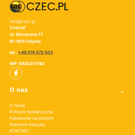
info@czec.pl
Czec.pl
ul. Słoneczna 17
81-605 Gdynia
tel.:
+48 516 572 503
NIP: 5842317562
Linki w stopce
O nas
O firmie
Pomoce dydaktyczne
Pakowanie na prezent
Kolorowe Kaszuby
KONTAKT