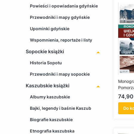
Powieści i opowiadania gdyńskie
Przewodniki i mapy gdyńskie
Upominki gdyńskie
Wspomnienia, reportaże i listy
Sopockie książki
Historia Sopotu
Przewodniki i mapy sopockie
Monogra
Kaszubskie książki
Pomorza 
z 1939 r
Cena
74,90 
Albumy kaszubskie
Bajki, legendy i baśnie Kaszub
Do k
Biografie kaszubskie
Etnografia kaszubska