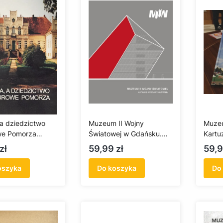
a dziedzictwo
Muzeum II Wojny
Muze
we Pomorza
Światowej w Gdańsku.
Kartu
ariat)
Katalog wystawy głównej
Rysza
Cena
Cen
zł
59,99 zł
59,9
oszyka
Do koszyka
Do