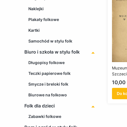
Naklejki
Plakaty folkowe
Kartki
Samochód w stylu folk
Biuro i szkoła w stylu folk
Długopisy folkowe
Muzeum
Teczki papierowe folk
Szczeci
Cena
10,00 
Smycze i breloki folk
Do k
Biurowe na folkowo
Folk dla dzieci
Zabawki folkowe