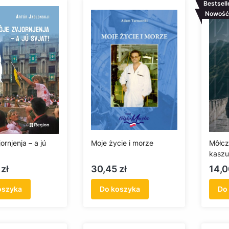
Bestsell
Nowość
ornjenja – a jú
Moje życie i morze
Môłcz
kaszu
Cena
Cen
zł
30,45 zł
14,0
oszyka
Do koszyka
Do