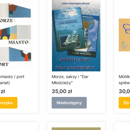
miasto / port
Morze, saksy i "Dar
Mòtil
ariat)
Młodzieży"
spiéw
CD
Cena
Cen
zł
35,00 zł
30,0
oszyka
Niedostępny
Do