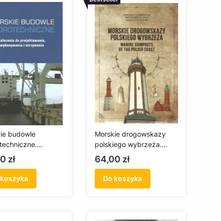
ie budowle
Morskie drogowskazy
techniczne.
polskiego wybrzeża.
enia do
Wydanie II. Marine
a
Cena
0 zł
64,00 zł
ktowania,
Signposts of the Polish
ywania i
Coast
 koszyka
Do koszyka
mania