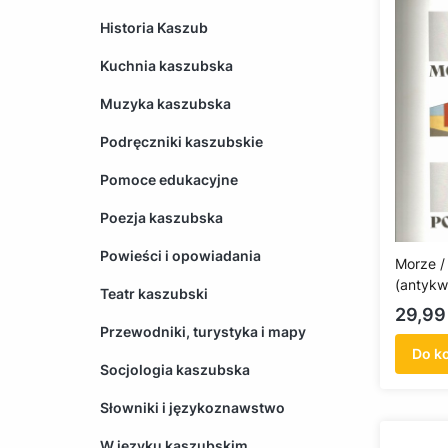
Historia Kaszub
Kuchnia kaszubska
Muzyka kaszubska
Podręczniki kaszubskie
Pomoce edukacyjne
Poezja kaszubska
Powieści i opowiadania
Morze / 
(antykw
Teatr kaszubski
Cena
29,99 
Przewodniki, turystyka i mapy
Do k
Socjologia kaszubska
Słowniki i językoznawstwo
W języku kaszubskim