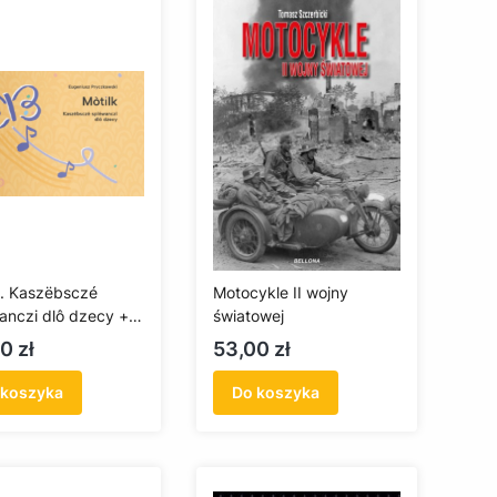
k. Kaszëbsczé
Motocykle II wojny
anczi dlô dzecy +
światowej
a
Cena
0 zł
53,00 zł
 koszyka
Do koszyka