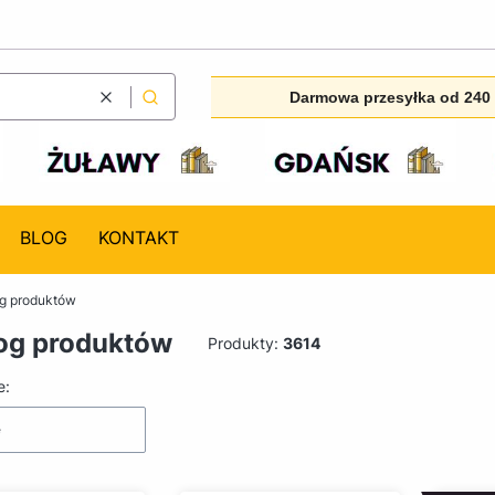
Darmowa przesyłka od 240 
Wyczyść
Szukaj
BLOG
KONTAKT
og produktów
og produktów
Produkty:
3614
produktów
e:
e