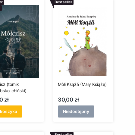
er
Bestseller
isz (tomik
Môłi Ksążã (Mały Książę)
bsko-chiński)
a
Cena
0 zł
30,00 zł
 koszyka
Niedostępny
Bestseller