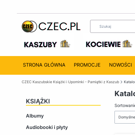
STRONA GŁÓWNA
PROMOCJE
NOWOŚCI
CZEC Kaszubskie Książki i Upominki - Pamiątki z Kaszub
Katal
Katal
KSIĄŻKI
Lista 
Sortowani
Albumy
Domyśln
Audiobooki i płyty