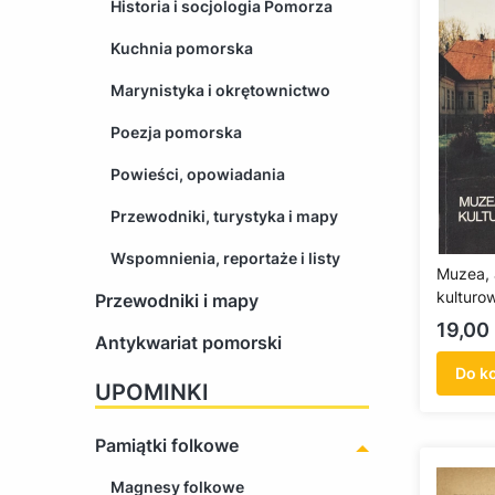
Historia i socjologia Pomorza
Kuchnia pomorska
Marynistyka i okrętownictwo
Poezja pomorska
Powieści, opowiadania
Przewodniki, turystyka i mapy
Wspomnienia, reportaże i listy
Muzea, 
kulturo
Przewodniki i mapy
(antykw
Cena
19,00 
Antykwariat pomorski
Do k
UPOMINKI
Pamiątki folkowe
Magnesy folkowe