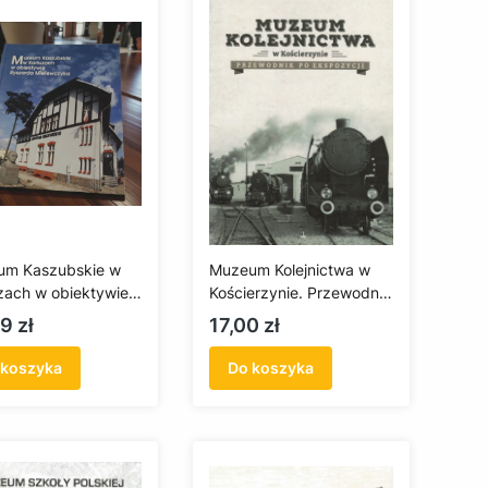
um Kaszubskie w
Muzeum Kolejnictwa w
zach w obiektywie
Kościerzynie. Przewodnik
rda Mielewczyka
po ekspozycji
a
Cena
9 zł
17,00 zł
 koszyka
Do koszyka