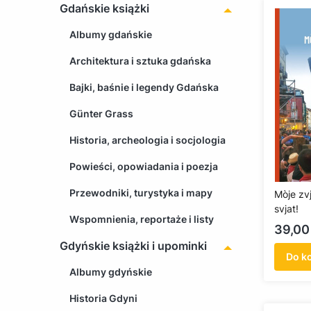
Gdańskie książki
Albumy gdańskie
Architektura i sztuka gdańska
Bajki, baśnie i legendy Gdańska
Günter Grass
Historia, archeologia i socjologia
Powieści, opowiadania i poezja
Przewodniki, turystyka i mapy
Mòje zvj
svjat!
Wspomnienia, reportaże i listy
Cena
39,00 
Gdyńskie książki i upominki
Do k
Albumy gdyńskie
Historia Gdyni