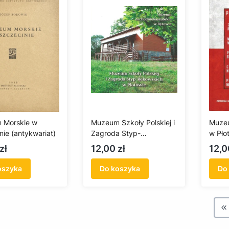
 Morskie w
Muzeum Szkoły Polskiej i
Muzeu
nie (antykwariat)
Zagroda Styp-
w Pło
Rekowskich w Płotowie
Cena
Cen
zł
12,00 zł
12,0
oszyka
Do koszyka
Do
W