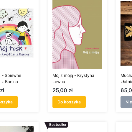
k - Spiéwné
Mój z mòją - Krystyna
Mucha
i z Banina
Lewna
złotn
Cena
Cen
zł
25,00 zł
65,0
oszyka
Do koszyka
Ni
Bestseller