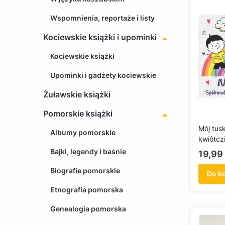
Wspomnienia, reportaże i listy
Kociewskie książki i upominki
Kociewskie książki
Upominki i gadżety kociewskie
Żuławskie książki
Pomorskie książki
Mój tus
Albumy pomorskie
kwiôtcz
Bajki, legendy i baśnie
Cena
19,99 
Biografie pomorskie
Do k
Etnografia pomorska
Genealogia pomorska