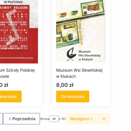
m Szkoły Polskiej
Muzeum Wsi Słowińskiej
towie
w Klukach
a
Cena
0 zł
8,00 zł
 koszyka
Do koszyka
Poprzednia
Następna
Strona
z 151
róć do pierwszej strony z produktami
Przejdź do os