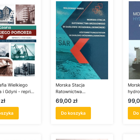
fia Wielkiego
Morska Stacja
Morsk
i Gdyni - reprint
Ratownictwa
hydro
.
Brzegowego w Darłowie
Zalec
Cena
Cen
zł
69,00 zł
99,0
(Rügenwaldermünde)
proje
wykon
oszyka
Do koszyka
Do
utrzy