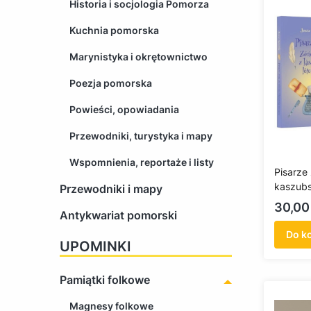
Historia i socjologia Pomorza
Kuchnia pomorska
Marynistyka i okrętownictwo
Poezja pomorska
Powieści, opowiadania
Przewodniki, turystyka i mapy
Wspomnienia, reportaże i listy
Pisarze 
kaszubsk
Przewodniki i mapy
Janusz
Cena
30,00 
Antykwariat pomorski
Do k
UPOMINKI
Pamiątki folkowe
Magnesy folkowe