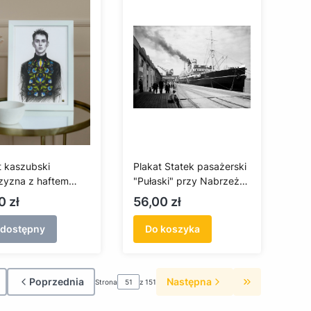
t kaszubski
Plakat Statek pasażerski
yzna z haftem
"Pułaski" przy Nabrzeżu
skim (A3)
Francuskim Portu
a
Cena
0 zł
56,00 zł
Gdyńskiego
edostępny
Do koszyka
Poprzednia
Następna
Strona
z 151
róć do pierwszej strony z produktami
Przejdź do os