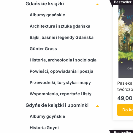
Bestseller
Gdańskie książki
Albumy gdańskie
Architektura i sztuka gdańska
Bajki, baśnie i legendy Gdańska
Günter Grass
Historia, archeologia i socjologia
Powieści, opowiadania i poezja
Przewodniki, turystyka i mapy
Pasieka
twórczo
Wspomnienia, reportaże i listy
Chełmo
Cena
49,00 
Gdyńskie książki i upominki
Do k
Albumy gdyńskie
Historia Gdyni
Bestseller