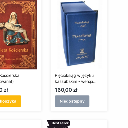
 Kościerska
Pięcioksiąg w języku
kwariat)
kaszubskim - wersja
ekskluzywna
a
Cena
0 zł
160,00 zł
 koszyka
Niedostępny
Bestseller