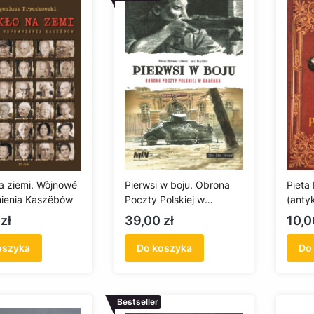
na ziemi. Wòjnowé
Pierwsi w boju. Obrona
Pieta
ienia Kaszëbów
Poczty Polskiej w
(anty
Gdańsku (komiks)
Cena
Cen
zł
39,00 zł
10,0
oszyka
Do koszyka
Do
Bestseller