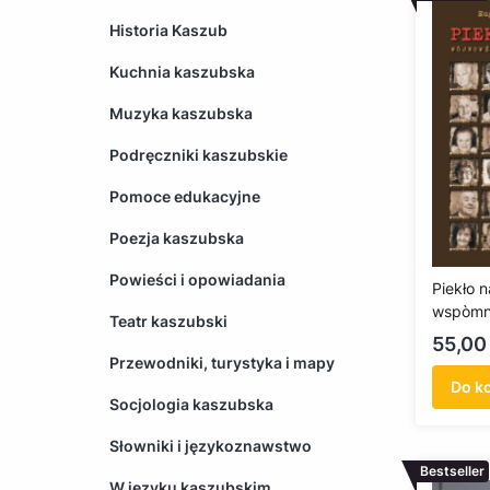
Historia Kaszub
Kuchnia kaszubska
Muzyka kaszubska
Podręczniki kaszubskie
Pomoce edukacyjne
Poezja kaszubska
Powieści i opowiadania
Piekło 
wspòmn
Teatr kaszubski
Cena
55,00 
Przewodniki, turystyka i mapy
Do k
Socjologia kaszubska
Słowniki i językoznawstwo
Bestseller
W języku kaszubskim