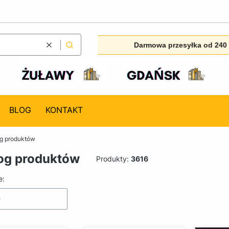
Darmowa przesyłka od 240 
Wyczyść
Szukaj
BLOG
KONTAKT
og produktów
og produktów
Produkty:
3616
produktów
e:
e