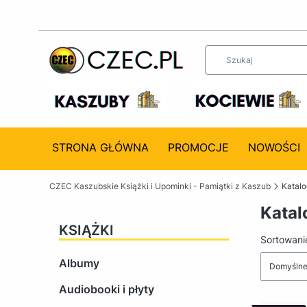
STRONA GŁÓWNA
PROMOCJE
NOWOŚCI
CZEC Kaszubskie Książki i Upominki - Pamiątki z Kaszub
Katal
Katal
KSIĄŻKI
Lista 
Sortowani
Albumy
Domyśln
Audiobooki i płyty