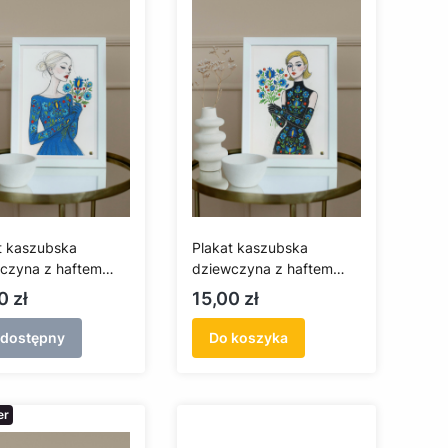
t kaszubska
Plakat kaszubska
czyna z haftem
dziewczyna z haftem
skim (A3)
żukowskim w czarnej
a
Cena
0 zł
15,00 zł
sukience (A3)
edostępny
Do koszyka
er