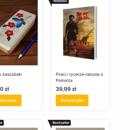
Nowość
ik kaszubski
Piraci i rycerze-rabusie z
Pomorza
a
Cena
0 zł
39,99 zł
 koszyka
Do koszyka
er
Bestseller