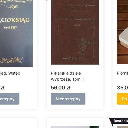
siąg. Wstęp
Piłkarskie dzieje
Piórn
Wybrzeża. Tom II
Cena
Cen
zł
56,00 zł
35,0
ostępny
Niedostępny
Do
Bestsell