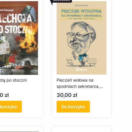
otą po stoczni
Pieczeń wołowa na
spodniach sekretarza,
czyli opowiastki z życia
a
Cena
0 zł
30,00 zł
wzięte
 koszyka
Do koszyka