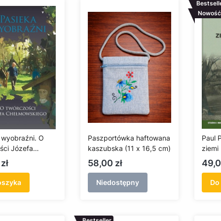
Bestsell
Nowość
 wyobraźni. O
Paszportówka haftowana
Paul 
ści Józefa
kaszubska (11 x 16,5 cm)
ziemi
wskiego
histo
Cena
Cen
zł
58,00 zł
49,0
oszyka
Niedostępny
Do
Bestseller