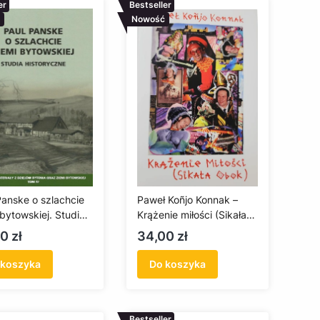
er
Bestseller
Nowość
Panske o szlachcie
Paweł Koñjo Konnak –
 bytowskiej. Studia
Krążenie miłości (Sikała
ryczne tom IV
obok)
a
Cena
0 zł
34,00 zł
 koszyka
Do koszyka
Bestseller