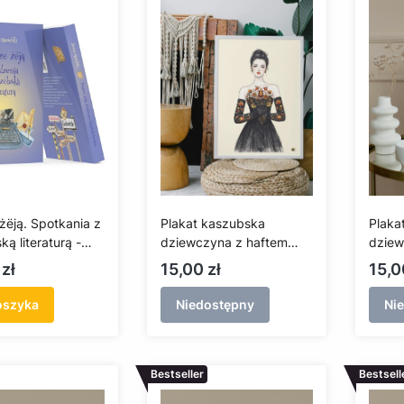
żëją. Spotkania z
Plakat kaszubska
Plaka
ą literaturą -
dziewczyna z haftem
dziew
 Mamelski +CD
borowiackim w sukience
żukow
Cena
Cen
zł
15,00 zł
15,0
(A3)
oszyka
Niedostępny
Ni
Bestseller
Bestsell