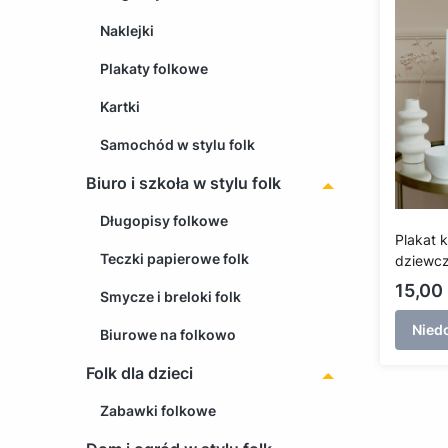
Naklejki
Plakaty folkowe
Kartki
Samochód w stylu folk
Biuro i szkoła w stylu folk
Długopisy folkowe
Plakat 
Teczki papierowe folk
dziewcz
żukowsk
Cena
15,00 
Smycze i breloki folk
sukienc
Nied
Biurowe na folkowo
Folk dla dzieci
Zabawki folkowe