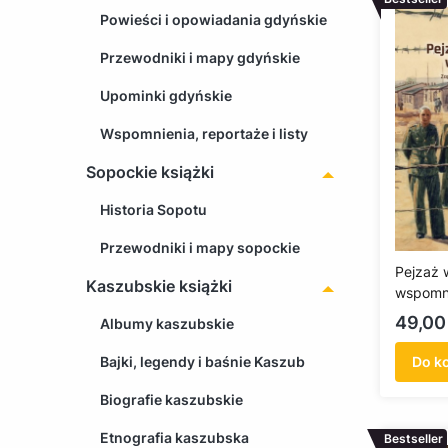
Powieści i opowiadania gdyńskie
Przewodniki i mapy gdyńskie
Upominki gdyńskie
Wspomnienia, reportaże i listy
Sopockie książki
Historia Sopotu
Przewodniki i mapy sopockie
Pejzaż 
Kaszubskie książki
wspomn
Cena
49,00 
Albumy kaszubskie
Bajki, legendy i baśnie Kaszub
Do k
Biografie kaszubskie
Etnografia kaszubska
Bestseller