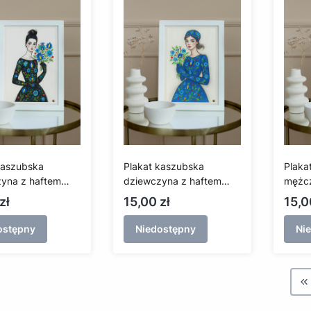
kaszubska
Plakat kaszubska
Plaka
yna z haftem
dziewczyna z haftem
mężcz
im w eleganckiej
żukowskim w niebieskiej
żukow
Cena
Cen
zł
15,00 zł
15,0
e (A3)
sukience (A3)
ostępny
Niedostępny
Ni
W