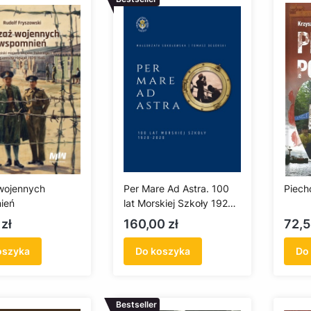
wojennych
Per Mare Ad Astra. 100
Piech
ień
lat Morskiej Szkoły 1920-
2020
Cena
Cen
zł
160,00 zł
72,5
oszyka
Do koszyka
Do
Bestseller