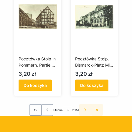
Pocztówka Stolp in
Pocztówka Stolp.
Pommern. Partie an
Bismarck-Platz Mit
der Mühlenbrücke /
Handelskammer
Cena
Cena
3,20 zł
3,20 zł
Słupsk na Pomorzu.
Fragment miasta
Do koszyka
Do koszyka
przy moście na
Młynówce
Strona
z 151
Wróć do pierwszej strony z produktami
Przejdź do ostatn