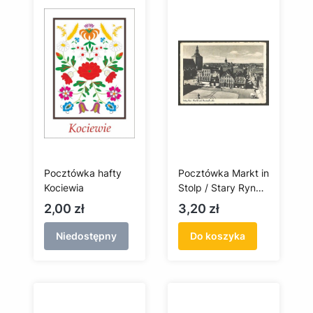
Pocztówka hafty
Pocztówka Markt in
Kociewia
Stolp / Stary Rynek
w Słupsku
Cena
Cena
2,00 zł
3,20 zł
Niedostępny
Do koszyka