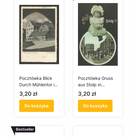
Pocztówka Blick
Pocztówka Gruss
Durch Mühlentor in
aus Stolp in
Stolp / Widok z
Pommern.
Cena
Cena
3,20 zł
3,20 zł
Bramy Młyńskiej w
Holzentorstrasse /
Słupsku
Pozdrowienia ze
Do koszyka
Do koszyka
Słupska na
Pomorzu. Obecnie:
ul. Grodzka
Bestseller