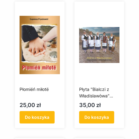
Płomiéń miłotë
Płyta "Bialczi z
Władislawòwa"
Kaszubianki z
Cena
Cena
25,00 zł
35,00 zł
Władysławowa
Do koszyka
Do koszyka