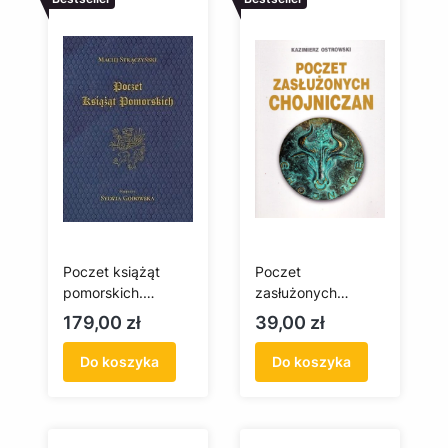
Poczet książąt
Poczet
pomorskich.
zasłużonych
Dynastia Gryfitów
chojniczan. Słownik
Cena
Cena
179,00 zł
39,00 zł
1119-1637
biograficzny XX
wieku
Do koszyka
Do koszyka