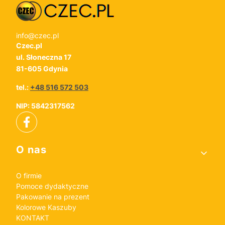
info@czec.pl
Czec.pl
ul. Słoneczna 17
81-605 Gdynia
tel.:
+48 516 572 503
NIP: 5842317562
Linki w stopce
O nas
O firmie
Pomoce dydaktyczne
Pakowanie na prezent
Kolorowe Kaszuby
KONTAKT