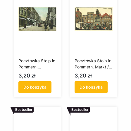
Gospoda Klosego,
Pocztówka Stolp in
Pocztówka Stolp in
Pommern.
Pommern. Markt /
Langestrasse /
Słupsk na Pomorzu.
Cena
Cena
3,20 zł
3,20 zł
Słupsk na Pomorzu
Rynek
Do koszyka
Do koszyka
Bestseller
Bestseller