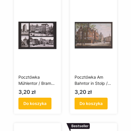
Pocztówka
Pocztówka Am
Mühlentor / Brama
Bahntor in Stolp /
Młyńska w Słupsku.
Skrzyżowanie ulic
Cena
Cena
3,20 zł
3,20 zł
Neue Tor / Nowa
Henryka
Brama. Markt /
Sienkiewicza i
Do koszyka
Do koszyka
Stary Rynek
Jedności
Narodowej
Bestseller