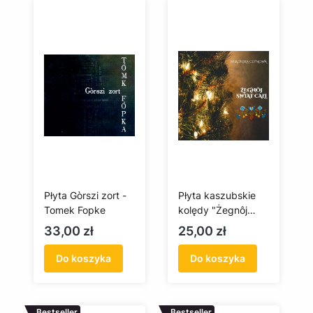
Płyta Gòrszi zort -
Płyta kaszubskie
Tomek Fopke
kolędy "Żegnôj
swiat całi"
Cena
Cena
33,00 zł
25,00 zł
Do koszyka
Do koszyka
Bestseller
Bestseller