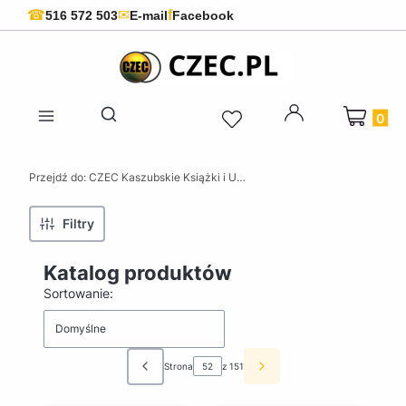
f
☎
✉
516 572 503
E-mail
Facebook
Produkty 
Otwórz wyszukiwarkę
Przejdź do:
CZEC Kaszubskie Książki i Upominki - Pamiątki z Kaszub
Filtry
Katalog produktów
Lista produktów
Sortowanie:
Domyślne
Strona
z 151
Poprzednie produkty
Następne produkty