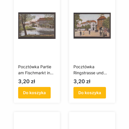
Pocztówka Partie
Pocztówka
am Fischmarkt in
Ringstrasse und
Stolp / Część
neue tor in Stolp /
Cena
Cena
3,20 zł
3,20 zł
Rynku Rybackiego
Skrzyżowanie ulicy
w Słupsku
Anny Łajming i
Do koszyka
Do koszyka
Placu Zwycięstwa
oraz Nowa Brama
w Słupsku