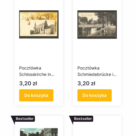
Pocztówka
Pocztówka
Schlosskirche in
Schmiedebrücke in
Stolp / Kościół
Stolp / Most
Cena
Cena
3,20 zł
3,20 zł
Zamkowy w
Kowalski w Słupsku
Słupsku
Do koszyka
Do koszyka
Bestseller
Bestseller