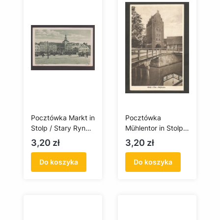
Pocztówka Markt in
Pocztówka
Stolp / Stary Rynek
Mühlentor in Stolp /
w Słupsku
Brama Młyńska w
Cena
Cena
3,20 zł
3,20 zł
Słupsku
Do koszyka
Do koszyka