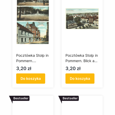
Pocztówka Stolp in
Pocztówka Stolp in
Pommern.
Pommern. Blick aus
Bahnhofstrasse,
der vogelschau /
Cena
Cena
3,20 zł
3,20 zł
Bismarckplatz,Gold
Słupsk na Pomorzu.
strasse, Klose's
Widok z lotu ptaka
Do koszyka
Do koszyka
Gasthaus / Słupsk
na Pomorzu.
Obecnie: al. Wojska
Bestseller
Polskiego, Park
Bestseller
przy al. H.
Sienkiewicza, ul. L.
Zamenhofa,