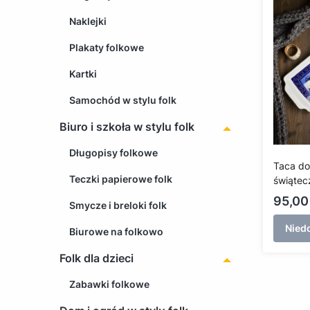
Naklejki
Plakaty folkowe
Kartki
Samochód w stylu folk
Biuro i szkoła w stylu folk
Długopisy folkowe
Taca do
Teczki papierowe folk
świątec
Lubiana
Cena
95,00 
Smycze i breloki folk
Nied
Biurowe na folkowo
Folk dla dzieci
Zabawki folkowe