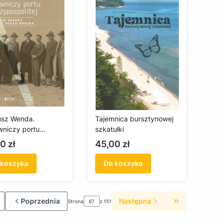
sz Wenda.
Tajemnica bursztynowej
niczy portu
szkatułki
ypospolitej
a
Cena
0 zł
45,00 zł
 koszyka
Do koszyka
Poprzednia
Następna
Strona
z 151
róć do pierwszej strony z produktami
Przejdź do os