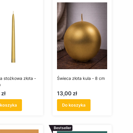
a stożkowa złota -
Świeca złota kula - 8 cm
m
a
Cena
 zł
13,00 zł
 koszyka
Do koszyka
Bestseller