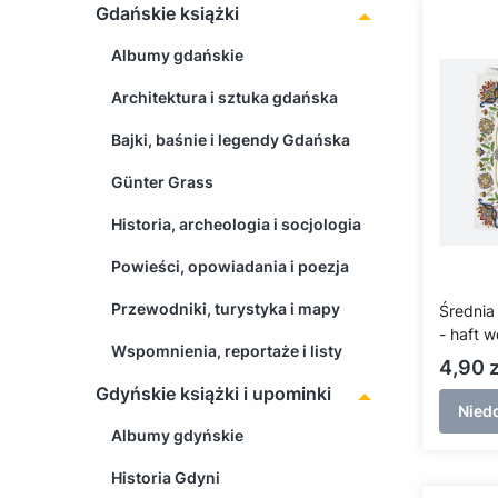
Gdańskie książki
Albumy gdańskie
Architektura i sztuka gdańska
Bajki, baśnie i legendy Gdańska
Günter Grass
Historia, archeologia i socjologia
Powieści, opowiadania i poezja
Przewodniki, turystyka i mapy
Średnia
- haft 
Wspomnienia, reportaże i listy
Cena
4,90 z
Gdyńskie książki i upominki
Nied
Albumy gdyńskie
Historia Gdyni