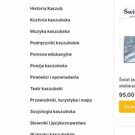
Historia Kaszub
Kuchnia kaszubska
Muzyka kaszubska
Podręczniki kaszubskie
Pomoce edukacyjne
Poezja kaszubska
Powieści i opowiadania
Świat ja
wieloka
Teatr kaszubski
Cena
95,00 
Przewodniki, turystyka i mapy
Do k
Socjologia kaszubska
Słowniki i językoznawstwo
W języku kaszubskim