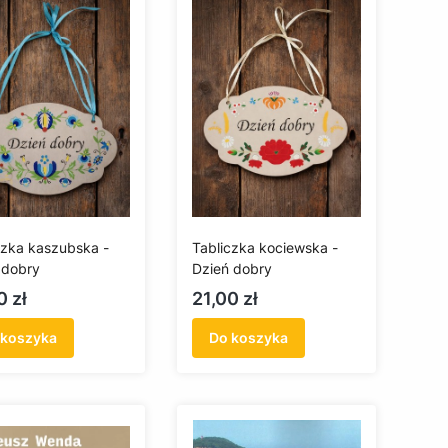
czka kaszubska -
Tabliczka kociewska -
 dobry
Dzień dobry
a
Cena
0 zł
21,00 zł
 koszyka
Do koszyka