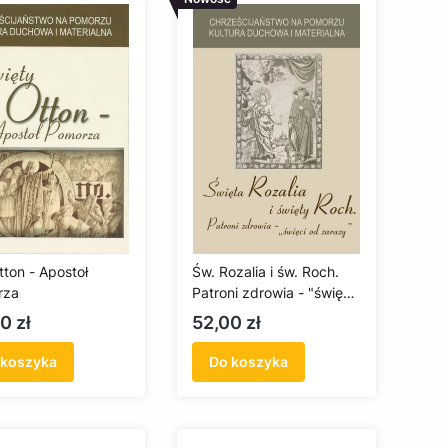
tton - Apostoł
Św. Rozalia i św. Roch.
rza
Patroni zdrowia - "święci
od zarazy"
a
Cena
0 zł
52,00 zł
 koszyka
Do koszyka