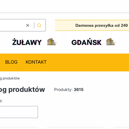
Darmowa przesyłka od 240 
Wyczyść
Szukaj
BLOG
KONTAKT
og produktów
og produktów
Produkty:
3615
produktów
e:
e