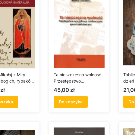
ikołaj z Miry -
Ta nieszczęsna wolność.
Tabli
ubogich, rybaków,
Przestępstwo
dzień
y i uczonych
nielegalnego
Cena
Cen
zł
45,00 zł
21,0
przekroczenia granicy
państwowej
oszyka
Do koszyka
Do