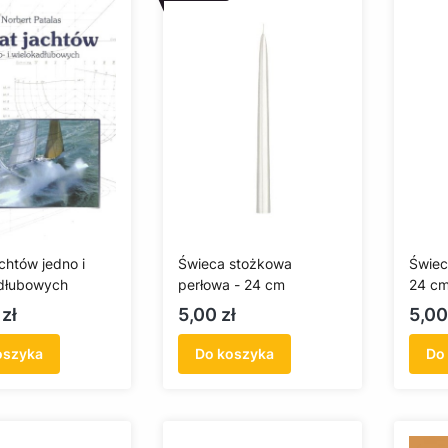
chtów jedno i
Świeca stożkowa
Świec
dłubowych
perłowa - 24 cm
24 c
Cena
Cen
zł
5,00 zł
5,00
oszyka
Do koszyka
Do