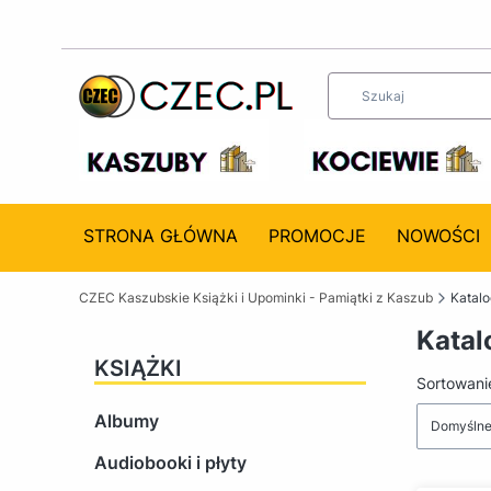
STRONA GŁÓWNA
PROMOCJE
NOWOŚCI
CZEC Kaszubskie Książki i Upominki - Pamiątki z Kaszub
Katal
Katal
KSIĄŻKI
Lista 
Sortowani
Albumy
Domyśln
Audiobooki i płyty