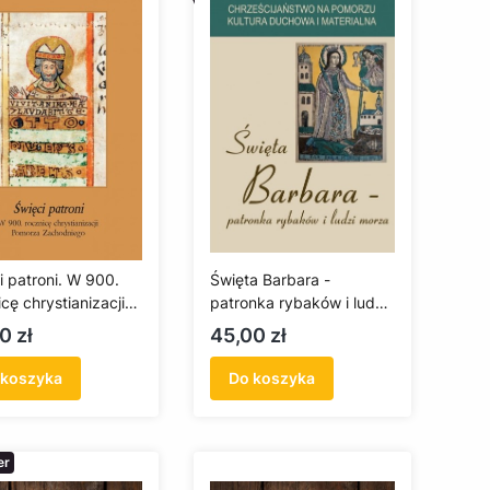
i patroni. W 900.
Święta Barbara -
cę chrystianizacji
patronka rybaków i ludzi
za Zachodniego
morza
a
Cena
0 zł
45,00 zł
 koszyka
Do koszyka
er