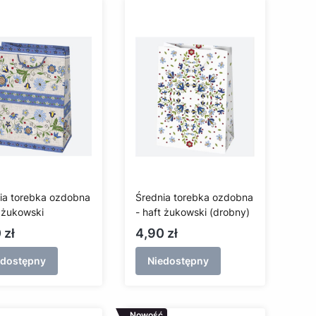
ia torebka ozdobna
Średnia torebka ozdobna
t żukowski
- haft żukowski (drobny)
a
Cena
 zł
4,90 zł
edostępny
Niedostępny
Nowość