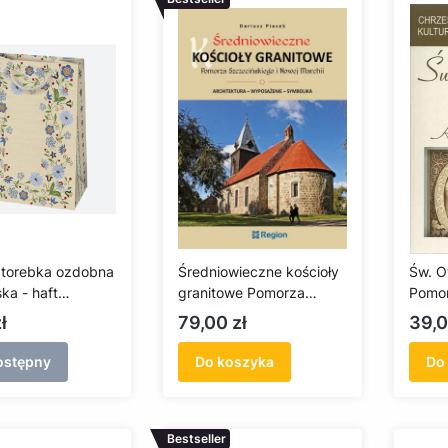
 torebka ozdobna
Średniowieczne kościoły
Św. O
ka - haft
granitowe Pomorza
Pomo
ki
Szczecińskiego i Nowej
Cena
Cen
ł
79,00 zł
39,0
Marchii
ostępny
Do koszyka
Do
Bestseller