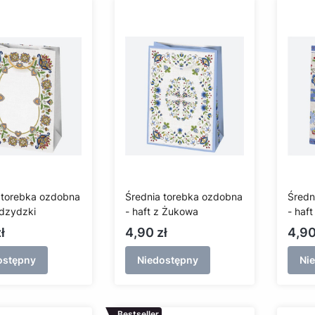
 torebka ozdobna
Średnia torebka ozdobna
Średn
wdzydzki
- haft z Żukowa
- haf
Cena
Cen
ł
4,90 zł
4,90
ostępny
Niedostępny
Ni
Bestseller