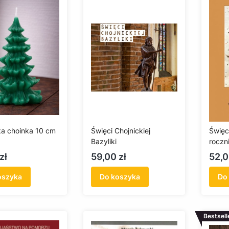
a choinka 10 cm
Święci Chojnickiej
Święc
Bazyliki
roczni
Pomor
Cena
Cen
zł
59,00 zł
52,0
oszyka
Do koszyka
Do
Bestsell