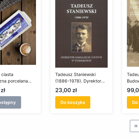
 ciasta
Tadeusz Staniewski
Tadeu
zna porcelana
(1886-1978). Dyrektor
Budow
 (Roma)
Gimnazjum i Liceum w
Rzecz
Cena
Cen
zł
23,00 zł
99,0
Wejherowie
ostępny
Do koszyka
Do
W