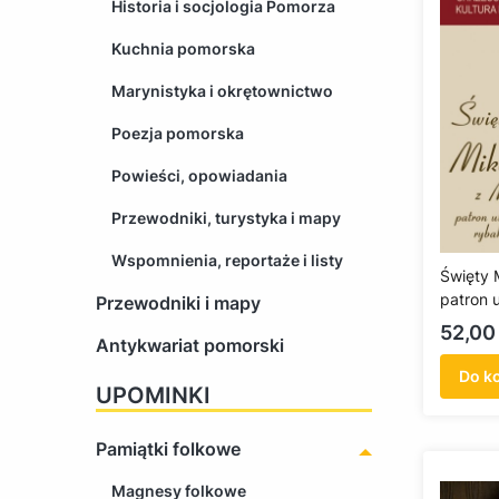
Historia i socjologia Pomorza
Kuchnia pomorska
Marynistyka i okrętownictwo
Poezja pomorska
Powieści, opowiadania
Przewodniki, turystyka i mapy
Wspomnienia, reportaże i listy
Święty M
patron 
Przewodniki i mapy
żeglarz
Cena
52,00 
Antykwariat pomorski
Do k
UPOMINKI
Pamiątki folkowe
Magnesy folkowe