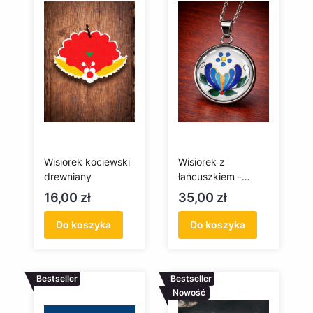
Wisiorek kociewski
Wisiorek z
drewniany
łańcuszkiem -
kaszubska palmeta
Cena
Cena
16,00 zł
35,00 zł
– rękodzieło
Do koszyka
Do koszyka
Bestseller
Bestseller
Nowość