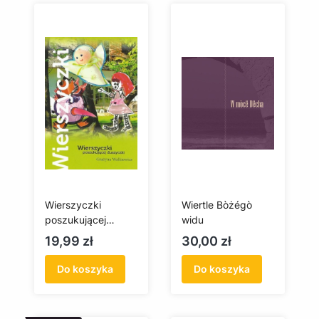
Wierszyczki
Wiertle Bòżégò
poszukującej
widu
duszyczki
Cena
Cena
19,99 zł
30,00 zł
Do koszyka
Do koszyka