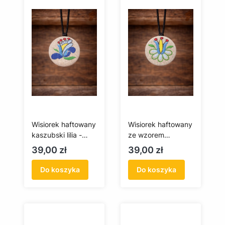
Wisiorek haftowany
Wisiorek haftowany
kaszubski lilia -
ze wzorem
jasne tło
kaszubskim tulipan
Cena
Cena
39,00 zł
39,00 zł
(jasne tło)
Do koszyka
Do koszyka