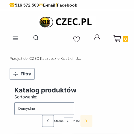
f
☎
✉
516 572 503
E-mail
Facebook
Produkty 
Otwórz wyszukiwarkę
Przejdź do:
CZEC Kaszubskie Książki i Upominki - Pamiątki z Kaszub
Filtry
Katalog produktów
Lista produktów
Sortowanie:
Domyślne
Strona
z 151
Poprzednie produkty
Następne produkty