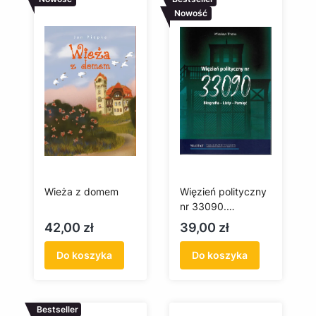
Nowość
Wieża z domem
Więzień polityczny
nr 33090.
Biografia-Listy-
Cena
Cena
42,00 zł
39,00 zł
Pamięć
Do koszyka
Do koszyka
Bestseller