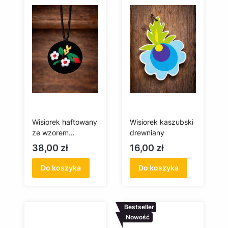
Wisiorek haftowany
Wisiorek kaszubski
ze wzorem
drewniany
kociewskim z
Cena
Cena
38,00 zł
16,00 zł
makami
Do koszyka
Do koszyka
Bestseller
Nowość