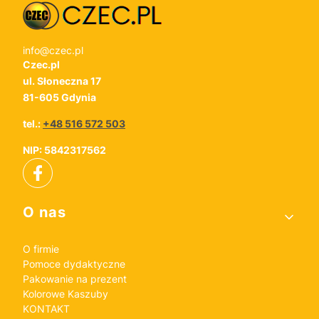
info@czec.pl
Czec.pl
ul. Słoneczna 17
81-605 Gdynia
tel.:
+48 516 572 503
NIP: 5842317562
Linki w stopce
O nas
O firmie
Pomoce dydaktyczne
Pakowanie na prezent
Kolorowe Kaszuby
KONTAKT