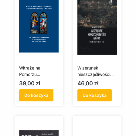
Witraże na
Wizerunek
Pomorzu
nieszczęśliwości
Zachodnim. Sztuka
wojny. Dzienniki
Cena
Cena
39,00 zł
46,00 zł
witrażowa do 1945
gdańskie 1806-
roku
1808
Do koszyka
Do koszyka