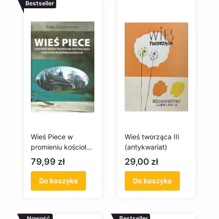
Bestseller
Wieś Piece w
Wieś tworząca III
promieniu kościoła
(antykwariat)
Najświętszego
Cena
Cena
79,99 zł
29,00 zł
Serca Pana Jezusa
z twórczością
Do koszyka
Do koszyka
Moniki
Wałaszewskiej w tle
Nowość
Bestseller