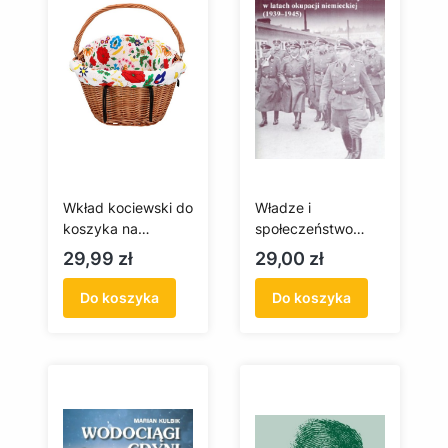
Wkład kociewski do
Władze i
koszyka na
społeczeństwo
zakupy/rower
niemieckie na
Cena
Cena
29,99 zł
29,00 zł
(biały)
Pomorzu
Wschodnim i
Do koszyka
Do koszyka
Kujawach w latach
okupacji
niemieckiej (1939-
1945)