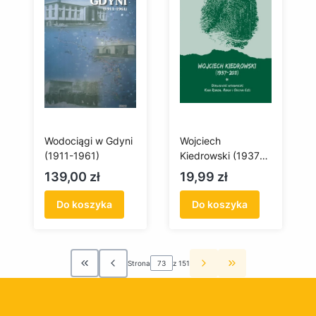
Wodociągi w Gdyni
Wojciech
(1911-1961)
Kiedrowski (1937-
2011). Działalność
Cena
Cena
139,00 zł
19,99 zł
wydawnicza: Kara
Remusa, Arkun i
Do koszyka
Do koszyka
Oficyna Czëc
Strona
z 151
Wróć do pierwszej strony z produktami
Przejdź do ostatn