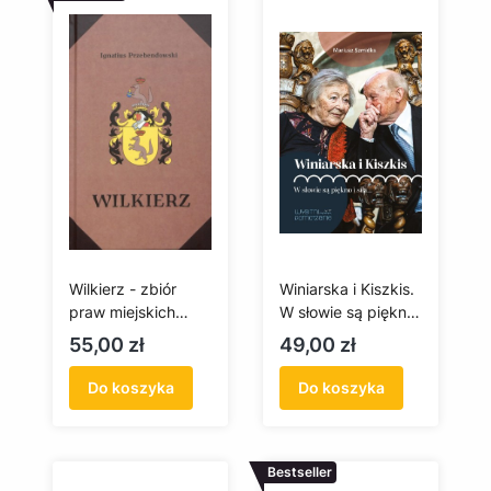
Wilkierz - zbiór
Winiarska i Kiszkis.
praw miejskich
W słowie są piękno
Wejherowa z 1769
i siła...
Cena
Cena
55,00 zł
49,00 zł
roku
Do koszyka
Do koszyka
Bestseller