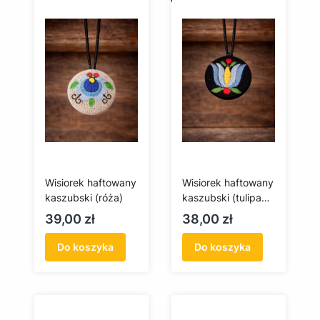
Wisiorek haftowany
Wisiorek haftowany
kaszubski (róża)
kaszubski (tulipan
czarny)
Cena
Cena
39,00 zł
38,00 zł
Do koszyka
Do koszyka