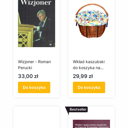
Wizjoner - Roman
Wkład kaszubski
Perucki
do koszyka na
zakupy/rower
Cena
Cena
33,00 zł
29,99 zł
Do koszyka
Do koszyka
Bestseller