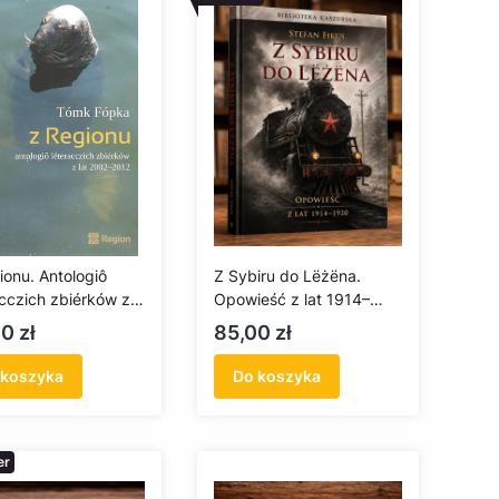
ionu. Antologiô
Z Sybiru do Lëżëna.
acczich zbiérków z
Opowieść z lat 1914–
002-2012
1920
a
Cena
0 zł
85,00 zł
 koszyka
Do koszyka
er