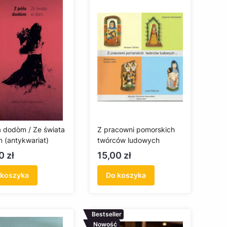
a dodòm / Ze świata
Z pracowni pomorskich
 (antykwariat)
twórców ludowych
a
Cena
0 zł
15,00 zł
 koszyka
Do koszyka
Bestseller
Nowość