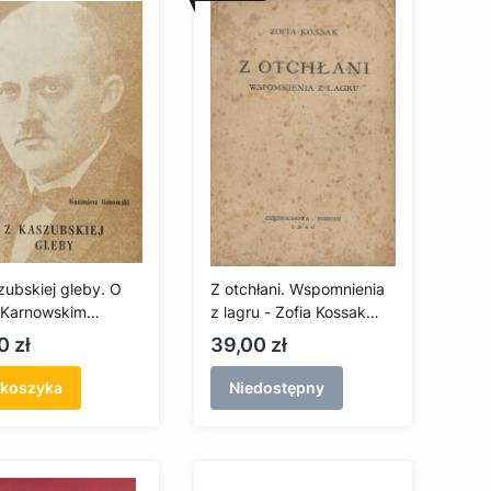
zubskiej gleby. O
Z otchłani. Wspomnienia
 Karnowskim
z lagru - Zofia Kossak
kwariat)
(antykwariat)
a
Cena
0 zł
39,00 zł
 koszyka
Niedostępny