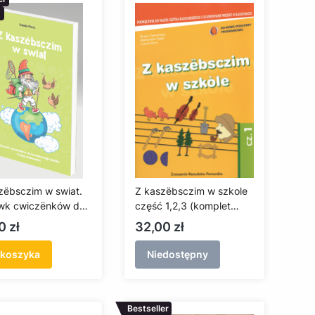
zëbsczim w swiat.
Z kaszëbsczim w szkole
wk cwiczënków do
część 1,2,3 (komplet
bsczégò jãzeka
ćwiczeń)
a
Cena
0 zł
32,00 zł
 koszyka
Niedostępny
Bestseller