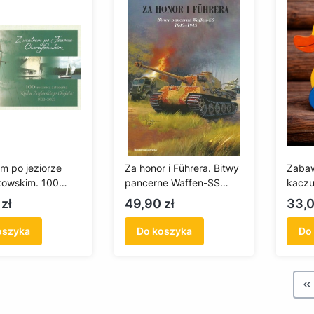
em po jeziorze
Za honor i Führera. Bitwy
Zaba
kowskim. 100
pancerne Waffen-SS
kaczu
a założenia Klubu
1943-1945
Cena
Cen
zł
49,90 zł
33,0
kiego Chojnice
022
oszyka
Do koszyka
Do
W