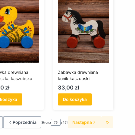
wka drewniana
Zabawka drewniana
szka kaszubska
konik kaszubski
a
Cena
0 zł
33,00 zł
 koszyka
Do koszyka
Poprzednia
Następna
Strona
z 151
róć do pierwszej strony z produktami
Przejdź do os