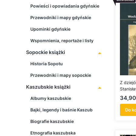
Powieści i opowiadania gdyńskie
Przewodniki i mapy gdyńskie
Upominki gdyńskie
Wspomnienia, reportaże i listy
Sopockie książki
Historia Sopotu
Przewodniki i mapy sopockie
Z dziej
Kaszubskie książki
Stanisł
Cedry W
Cena
34,90
Albumy kaszubskie
roku
Bajki, legendy i baśnie Kaszub
Do k
Biografie kaszubskie
Etnografia kaszubska