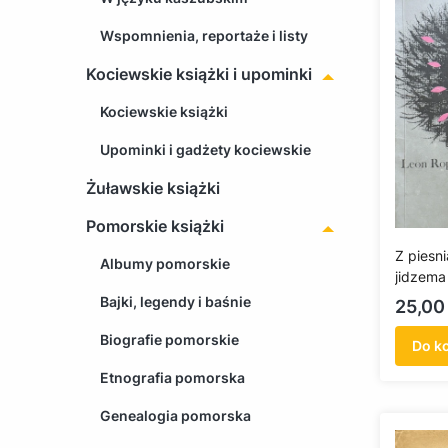
Wspomnienia, reportaże i listy
Kociewskie książki i upominki
Kociewskie książki
Upominki i gadżety kociewskie
Żuławskie książki
Pomorskie książki
Z piesn
Albumy pomorskie
jidzema
(antykw
Bajki, legendy i baśnie
Cena
25,00 
Biografie pomorskie
Do k
Etnografia pomorska
Genealogia pomorska