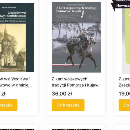
Nowość
ów wsi Wocławy i
Z kart wojskowych
Z kas
awowo w gminie
tradycji Pomorza i Kujaw
Zeszi
ielkie do 1945
kaszë
Cena
Cen
 zł
36,00 zł
19,0
oszyka
Do koszyka
Do