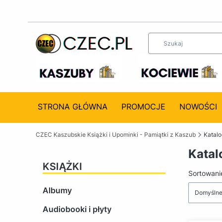
STRONA GŁÓWNA
PROMOCJE
NOWOŚCI
CZEC Kaszubskie Książki i Upominki - Pamiątki z Kaszub
Katal
Katal
KSIĄŻKI
Lista 
Sortowani
Albumy
Domyśln
Audiobooki i płyty