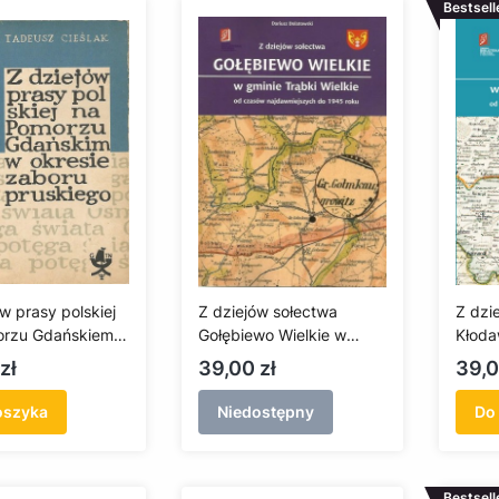
Bestsell
w prasy polskiej
Z dziejów sołectwa
Z dzi
orzu Gdańskiem
Gołębiewo Wielkie w
Kłoda
ie zaboru
gminie Trąbki Wielkie od
Wielk
Cena
Cen
zł
39,00 zł
39,0
go (antykwariat)
czasów najdawniejszych
najda
do 1945 roku
roku
oszyka
Niedostępny
Do
Bestsell