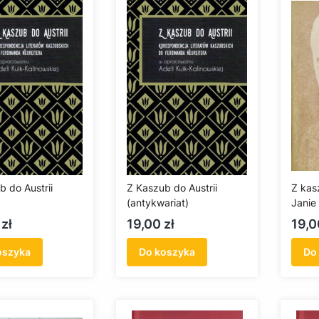
b do Austrii
Z Kaszub do Austrii
Z kas
(antykwariat)
Janie
(anty
Cena
Cen
zł
19,00 zł
19,0
oszyka
Do koszyka
Do