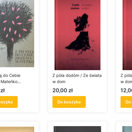
ią do Cebie
Z pòla dodòm / Ze świata
Z pòl
 Mateńko
w dom
w dom
ariat)
Cena
Cen
zł
20,00 zł
12,0
oszyka
Do koszyka
Do