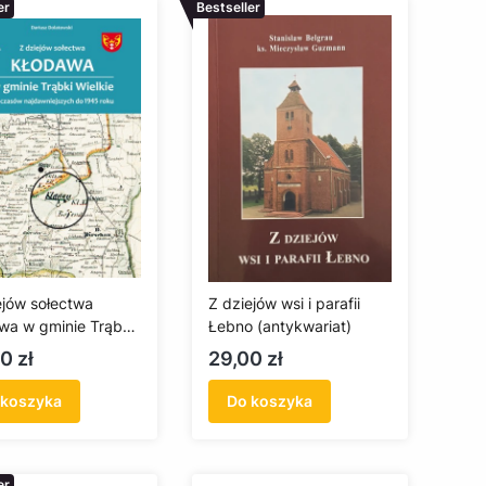
er
Bestseller
ejów sołectwa
Z dziejów wsi i parafii
wa w gminie Trąbki
Łebno (antykwariat)
ie od czasów
a
Cena
0 zł
29,00 zł
wniejszych do 1945
 koszyka
Do koszyka
er