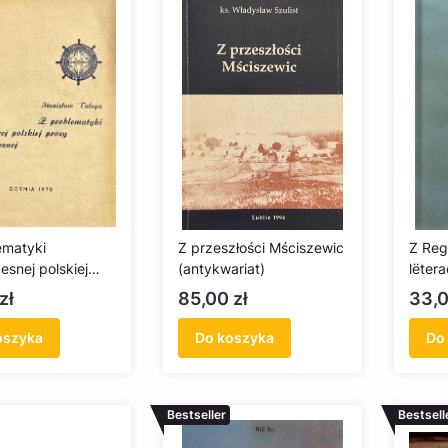
ematyki
Z przeszłości Mściszewic
Z Reg
esnej polskiej
(antykwariat)
lëter
arynistycznej
lat 2
Cena
Cen
zł
85,00 zł
33,0
ariat)
oszyka
Do koszyka
Do
Bestseller
Bestsell