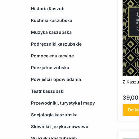
Historia Kaszub
Kuchnia kaszubska
Muzyka kaszubska
Podręczniki kaszubskie
Pomoce edukacyjne
Poezja kaszubska
Powieści i opowiadania
Z Kaszu
Teatr kaszubski
Cena
39,00 
Przewodniki, turystyka i mapy
Do k
Socjologia kaszubska
Słowniki i językoznawstwo
W języku kaszubskim