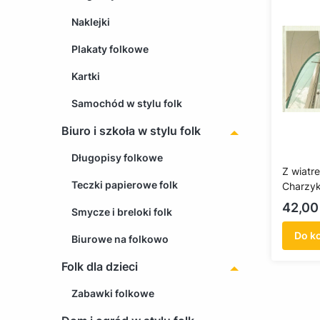
Naklejki
Plakaty folkowe
Kartki
Samochód w stylu folk
Biuro i szkoła w stylu folk
Długopisy folkowe
Z wiatr
Teczki papierowe folk
Charzy
rocznic
Cena
42,00 
Smycze i breloki folk
Żeglars
1922-2
Do k
Biurowe na folkowo
Folk dla dzieci
Zabawki folkowe