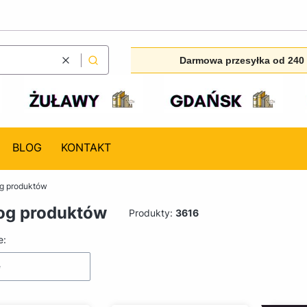
Darmowa przesyłka od 240 
Wyczyść
Szukaj
BLOG
KONTAKT
og produktów
og produktów
Produkty:
3616
produktów
e:
e