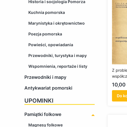
Historia i socjologia Pomorza
Kuchnia pomorska
Marynistyka i okrętownictwo
Poezja pomorska
Powieści, opowiadania
Przewodniki, turystyka i mapy
Wspomnienia, reportaże i listy
Z probl
współcz
Przewodniki i mapy
prozy m
Cena
10,00 
Antykwariat pomorski
(antykw
Do k
UPOMINKI
Pamiątki folkowe
Magnesy folkowe