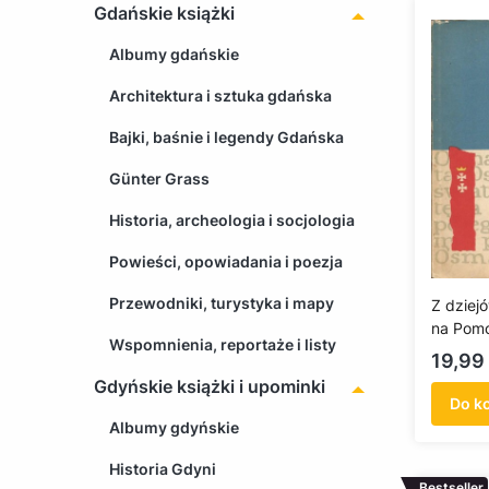
Gdańskie książki
Albumy gdańskie
Architektura i sztuka gdańska
Bajki, baśnie i legendy Gdańska
Günter Grass
Historia, archeologia i socjologia
Powieści, opowiadania i poezja
Przewodniki, turystyka i mapy
Z dziejó
na Pom
Wspomnienia, reportaże i listy
w okres
Cena
19,99 
pruskie
Gdyńskie książki i upominki
Do k
Albumy gdyńskie
Historia Gdyni
Bestseller