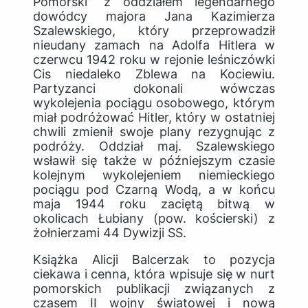
Pomorski” z oddziałem legendarnego
dowódcy majora Jana Kazimierza
Szalewskiego, który przeprowadził
nieudany zamach na Adolfa Hitlera w
czerwcu 1942 roku w rejonie leśniczówki
Cis niedaleko Zblewa na Kociewiu.
Partyzanci dokonali wówczas
wykolejenia pociągu osobowego, którym
miał podróżować Hitler, który w ostatniej
chwili zmienił swoje plany rezygnując z
podróży. Oddział maj. Szalewskiego
wsławił się także w późniejszym czasie
kolejnym wykolejeniem niemieckiego
pociągu pod Czarną Wodą, a w końcu
maja 1944 roku zaciętą bitwą w
okolicach Łubiany (pow. kościerski) z
żołnierzami 44 Dywizji SS.
Książka Alicji Balcerzak to pozycja
ciekawa i cenna, która wpisuje się w nurt
pomorskich publikacji związanych z
czasem II wojny światowej i nową