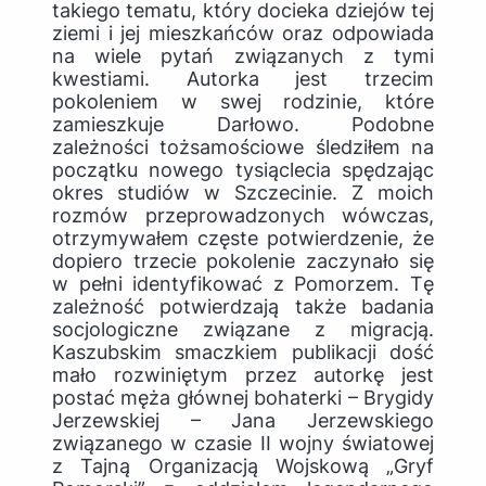
takiego tematu, który docieka dziejów tej
ziemi i jej mieszkańców oraz odpowiada
na wiele pytań związanych z tymi
kwestiami. Autorka jest trzecim
pokoleniem w swej rodzinie, które
zamieszkuje Darłowo. Podobne
zależności tożsamościowe śledziłem na
początku nowego tysiąclecia spędzając
okres studiów w Szczecinie. Z moich
rozmów przeprowadzonych wówczas,
otrzymywałem częste potwierdzenie, że
dopiero trzecie pokolenie zaczynało się
w pełni identyfikować z Pomorzem. Tę
zależność potwierdzają także badania
socjologiczne związane z migracją.
Kaszubskim smaczkiem publikacji dość
mało rozwiniętym przez autorkę jest
postać męża głównej bohaterki – Brygidy
Jerzewskiej – Jana Jerzewskiego
związanego w czasie II wojny światowej
z Tajną Organizacją Wojskową „Gryf