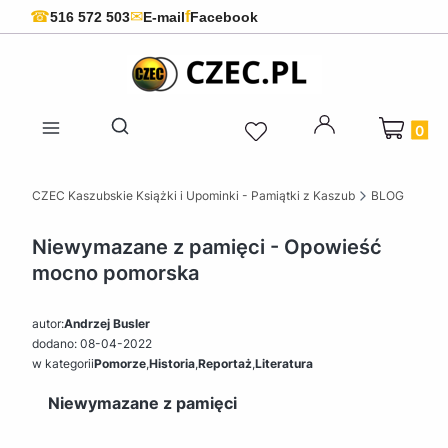
f
☎
✉
516 572 503
E-mail
Facebook
Produkty 
Otwórz wyszukiwarkę
CZEC Kaszubskie Książki i Upominki - Pamiątki z Kaszub
BLOG
Niewymazane z pamięci - Opowieść
mocno pomorska
autor:
Andrzej Busler
dodano: 08-04-2022
w kategorii
Pomorze
,
Historia
,
Reportaż
,
Literatura
Niewymazane z pamięci