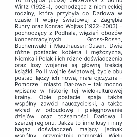
To Brygida (Luiza) Jerzewska z domu
Wirtz (1928‒), pochodząca z niemieckiej
rodziny, która przybyła do Darłowa w
czasie II wojny światowej z Zagłębia
Ruhry oraz Konrad Wojtas (1922‒2003) –
pochodzący z Podhala, więzień obozów
koncentracyjnych Gross-Rosen,
Buchenwald i Mauthausen-Gusen. Dwie
różne postacie: kobieta i mężczyzna,
Niemka i Polak i ich różne doświadczenia
oraz losy wojenne są główną treścią
książki. Po II wojnie światowej, życie obu
postaci łączy ich nowa, mała ojczyzna –
Pomorze i miasto Darłowo – tak mocno
wpisane w historię tej wielokulturowej
krainy. Obie postacie spaja także
wspólny zawód nauczycielski, a także
wkład w odbudowę i pielęgnowanie
dziejów oraz tożsamości Darłowa i
szerzej regionu. Jakże to inne losy i inny
bagaż doświadczeń mający jednak
wspólny, przymiotnik pomorski. Wielu