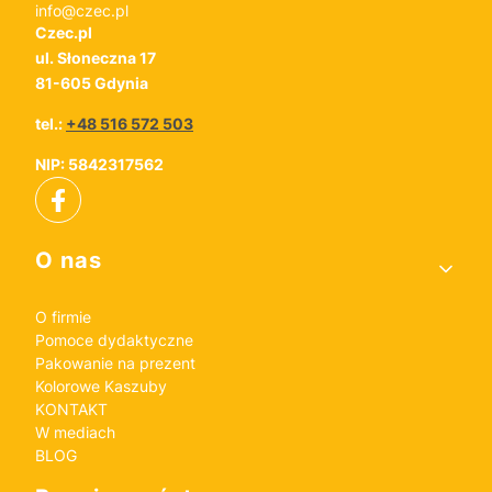
info@czec.pl
Czec.pl
ul. Słoneczna 17
81-605 Gdynia
tel.:
+48 516 572 503
NIP: 5842317562
Linki w stopce
O nas
O firmie
Pomoce dydaktyczne
Pakowanie na prezent
Kolorowe Kaszuby
KONTAKT
W mediach
BLOG