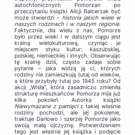
autochtonicznych Pomorzan po
przeczytaniu książki Alicji Balcerzak być
może stwierdzi –
historia jakich wiele w
naszych rodzinach i w naszym regionie
.
Faktycznie, dla wielu z nas, Pomorze
było przez wieki i w dalszym ciągu jest
krainą wielokulturową, czyniąc je
miejscem styku kultur: kaszubskiej,
polskiej, niemieckiej i innych. Obserwując
tę krainę dziś, często zadaje sobie
pytanie – jaka widzą ją ci, których
rodziny nie zamieszkują tutaj od wieków,
a które przybyły tutaj po 1945 roku? Od
akcji „Wisła”, która zasadniczo zmieniła
strukturę mieszkańców Pomorza mija już
kilka pokoleń. Autorka książki
Niewymazane z pamięci
z takiej właśnie
rodziny pochodzi, ale jej pokolenie,
traktuje Darłowo i szerzej Pomorze jako
swoją małą ojczyznę. Potwierdzeniem
tego jest właśnie jej książka i podjęcie