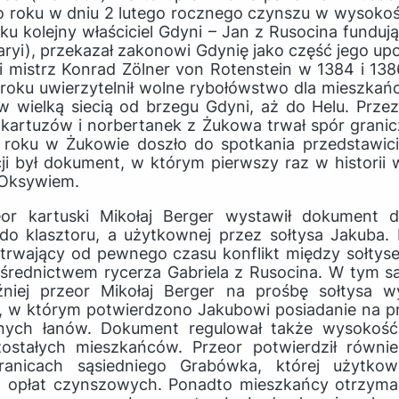
o roku w dniu 2 lutego rocznego czynszu w wysokośc
u kolejny właściciel Gdyni – Jan z Rusocina funduj
ryi), przekazał zakonowi Gdynię jako część jego upo
i mistrz Konrad Zölner von Rotenstein w 1384 i 13
roku uwierzytelnił wolne rybołówstwo dla mieszka
w wielką siecią od brzegu Gdyni, aż do Helu. Przez
artuzów i norbertanek z Żukowa trwał spór granic
oku w Żukowie doszło do spotkania przedstawicie
i był dokument, w którym pierwszy raz w historii
 Oksywiem.
r kartuski Mikołaj Berger wystawił dokument d
do klasztoru, a użytkownej przez sołtysa Jakuba.
 trwający od pewnego czasu konflikt między sołtys
średnictwem rycerza Gabriela z Rusocina. W tym 
źniej przeor Mikołaj Berger na prośbę sołtysa wy
ni, w którym potwierdzono Jakubowi posiadanie na p
ych łanów. Dokument regulował także wysokość
ostałych mieszkańców. Przeor potwierdził równie
anicach sąsiedniego Grabówka, której użytkow
 opłat czynszowych. Ponadto mieszkańcy otrzymal