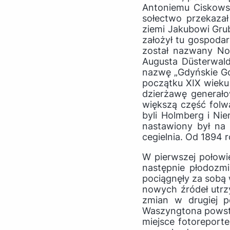
Antoniemu Ciskowsk
sołectwo przekazał
ziemi Jakubowi Gru
założył tu gospoda
został nazwany No
Augusta Düsterwal
nazwę „Gdyńskie Gór
początku XIX wieku
dzierżawę generało
większą część folwa
byli Holmberg i Ni
nastawiony był na
cegielnia. Od 1894 
W pierwszej połowi
następnie płodozm
pociągnęły za sobą 
nowych źródeł utrzy
zmian w drugiej p
Waszyngtona powsta
miejsce fotoreporte