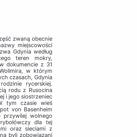
 część zwaną obecnie
nazwy miejscowości
azwa Gdynia według
cego teren mokry,
ę w dokumencie z 31
Wolimira, w którym
ych czasach, Gdynia
odzinie rycerskiej.
cią rodu z Rusocina
j i jego siostrzeniec
 W tym czasie wieś
lpot von Basenheim
– przywilej wolnego
rybołówczy dla tej
mi oraz sieciami z
ina byli zobowiązani