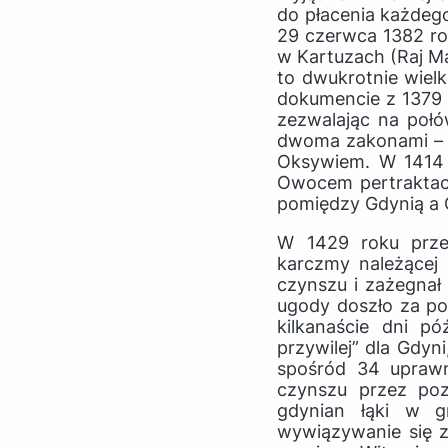
do płacenia każdeg
29 czerwca 1382 rok
w Kartuzach (Raj Ma
to dwukrotnie wielk
dokumencie z 1379 
zezwalając na połó
dwoma zakonami – k
Oksywiem. W 1414 r
Owocem pertraktacj
pomiędzy Gdynią a
W 1429 roku przeo
karczmy należącej 
czynszu i zażegnał
ugody doszło za po
kilkanaście dni pó
przywilej” dla Gdy
spośród 34 uprawn
czynszu przez poz
gdynian łąki w gr
wywiązywanie się z