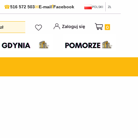
f
☎
✉
516 572 503
E-mail
Facebook
POLSKI
ZŁ
Produkty w koszyku:
Zaloguj się
zł