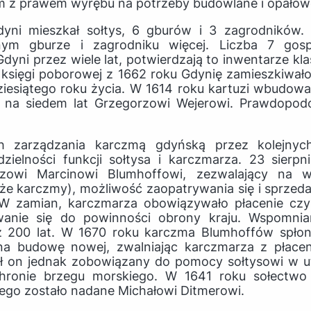
m z prawem wyrębu na potrzeby budowlane i opałow
ni mieszkał sołtys, 6 gburów i 3 zagrodników
nym gburze i zagrodniku więcej. Liczba 7 gosp
dyni przez wiele lat, potwierdzają to inwentarze kla
 księgi poborowej z 1662 roku Gdynię zamieszkiwało
esiątego roku życia. W 1614 roku kartuzi wbudowal
li na siedem lat Grzegorzowi Wejerowi. Prawdopod
 zarządzania karczmą gdyńską przez kolejnych 
zielności funkcji sołtysa i karczmarza. 23 sierpn
arzowi Marcinowi Blumhoffowi, zezwalający na 
że karczmy), możliwość zaopatrywania się i sprzed
. W zamian, karczmarza obowiązywało płacenie cz
wanie się do powinności obrony kraju. Wspomnian
 200 lat. W 1670 roku karczma Blumhoffów spłonęł
na budowę nowej, zwalniając karczmarza z płace
Był on jednak zobowiązany do pomocy sołtysowi w 
chronie brzegu morskiego. W 1641 roku sołectw
nego zostało nadane Michałowi Ditmerowi.