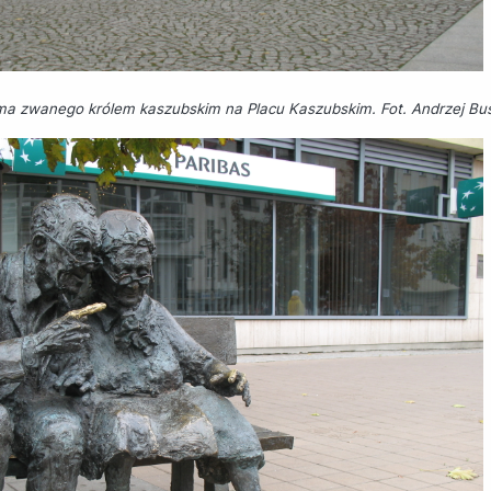
a zwanego królem kaszubskim na Placu Kaszubskim. Fot. Andrzej Bus