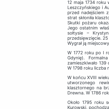
12 maja 1734 roku 
Leszczyńskiego i Au
przed nadejściem 
strat skłoniła klas
Skutki pożaru okaz
Jego ostatnim właś
sołtysie – Krysty
przedsięwzięcie. 25
Wygrał ją miejscowy
W 1772 roku po I ro
Gdynię). Formaln
zamieszkiwało 139 o
W 1798 roku liczba
W końcu XVIII wiek
utworzonego rewi
klasztornego na b
Drewna. W 1786 rok
Około 1795 roku s
Kurowski, pochodzą