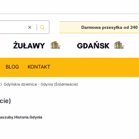
Darmowa przesyłka od 240 
Wyczyść
Szukaj
BLOG
KONTAKT
Gdyńskie dzielnice - Gdynia (Śródmieście)
cie)
aszuby
,
Historia
,
Gdynia