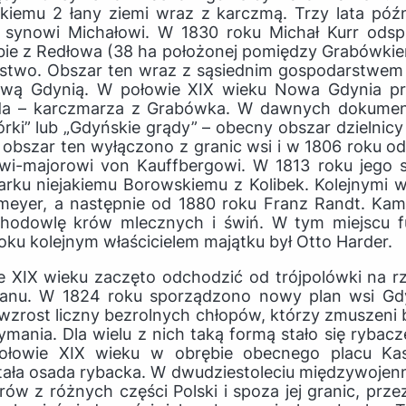
iemu 2 łany ziemi wraz z karczmą. Trzy lata późni
 synowi Michałowi. W 1830 roku Michał Kurr odsp
bie z Redłowa (38 ha położonej pomiędzy Grabówkiem
rstwo. Obszar ten wraz z sąsiednim gospodarstwe
wą Gdynią. W połowie XIX wieku Nowa Gdynia pr
da – karczmarza z Grabówka. W dawnych dokumen
ki” lub „Gdyńskie grądy” – obecny obszar dzielnic
 obszar ten wyłączono z granic wsi i w 1806 roku o
wi-majorowi von Kauffbergowi. W 1813 roku jego 
rku niejakiemu Borowskiemu z Kolibek. Kolejnymi w
emeyer, a następnie od 1880 roku Franz Randt. Kam
 hodowlę krów mlecznych i świń. W tym miejscu f
roku kolejnym właścicielem majątku był Otto Harder.
e XIX wieku zaczęto odchodzić od trójpolówki na rz
ianu. W 1824 roku sporządzono nowy plan wsi Gdy
wzrost liczny bezrolnych chłopów, którzy zmuszeni 
mania. Dla wielu z nich taką formą stało się rybac
ołowie XIX wieku w obrębie obecnego placu Kas
ła osada rybacka. W dwudziestoleciu międzywojenn
rów z różnych części Polski i spoza jej granic, prze