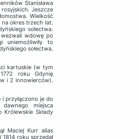
lenników Stanisława
 rosyjskich. Jeszcze
domostwa. Wielkość
na okres trzech lat.
dyńskiego sołectwa.
zi wezwali wdowę po
i uniemożliwiły to
gdyńskiego sołectwa.
ści kartuskie (w tym
 1772 roku Gdynię
ów i 2 innowierców).
i przyłączono je do
e dawnego miejsca
 Królewskie Składy
 Maciej Kurr alias
 1814 roku sprzedał