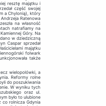
ej resztę majątku i
rzedał część swojej
 a Chylonią), który
m Andrzeja Ratenowa
zeszła na własność
tach natrafiamy na
y Kamiennej Góry. Na
ddano w dziedziczną
syn Caspar sprzedał
łaścicielami majątku
iennogórski folwark
unkcjonowała także
ecz wielopolówki, a
nia. Reformy rolne
byli do poszukiwania
zenie. W wyniku tych
zubskiego oraz ul.
ym było to ulubione
z co rolnicza Gdynia