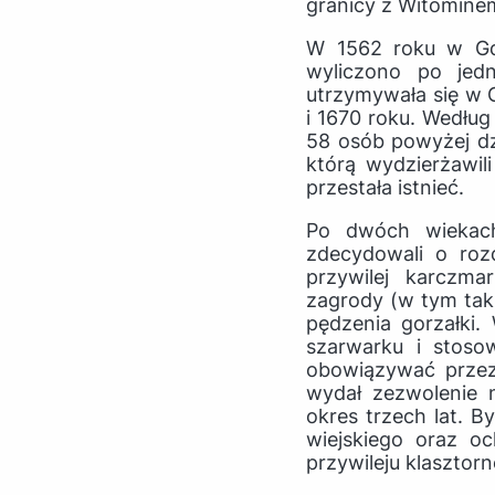
granicy z Witomine
W 1562 roku w Gdy
wyliczono po jed
utrzymywała się w G
i 1670 roku. Według
58 osób powyżej dzi
którą wydzierżawi
przestała istnieć.
Po dwóch wiekach
zdecydowali o rozd
przywilej karczm
zagrody (w tym tak
pędzenia gorzałki
szarwarku i stoso
obowiązywać przez
wydał zezwolenie 
okres trzech lat. 
wiejskiego oraz o
przywileju klasztor