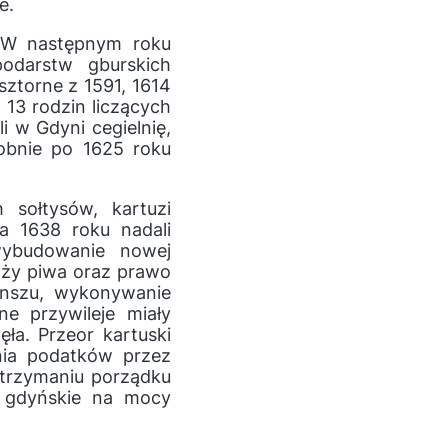
e.
. W następnym roku
odarstw gburskich
sztorne z 1591, 1614
 13 rodzin liczących
i w Gdyni cegielnię,
obnie po 1625 roku
sołtysów, kartuzi
ia 1638 roku nadali
wybudowanie nowej
aży piwa oraz prawo
ynszu, wykonywanie
e przywileje miały
a. Przeor kartuski
nia podatków przez
utrzymaniu porządku
o gdyńskie na mocy