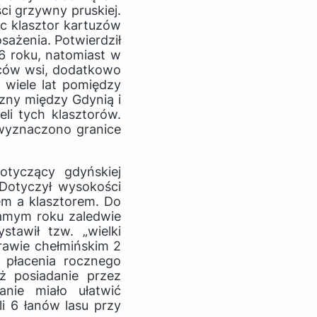
i grzywny pruskiej.
ąc klasztor kartuzów
sażenia. Potwierdził
86 roku, natomiast w
ńców wsi, dodatkowo
 wiele lat pomiędzy
zny między Gdynią i
li tych klasztorów.
 wyznaczono granice
otyczący gdyńskiej
 Dotyczył wysokości
em a klasztorem. Do
samym roku zaledwie
stawił tzw. „wielki
rawie chełmińskim 2
 płacenia rocznego
ż posiadanie przez
anie miało ułatwić
i 6 łanów lasu przy