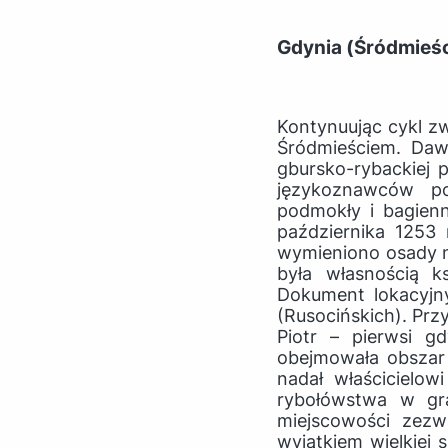
Gdynia (Śródmieśc
Kontynuując cykl zw
Śródmieściem. Daw
gbursko-rybackiej
językoznawców po
podmokły i bagien
października 1253
wymieniono osady n
była własnością ks
Dokument lokacyjny
(Rusocińskich). Przy
Piotr – pierwsi g
obejmowała obszar
nadał właścicielow
rybołówstwa w gra
miejscowości zezw
wyjątkiem wielkiej 