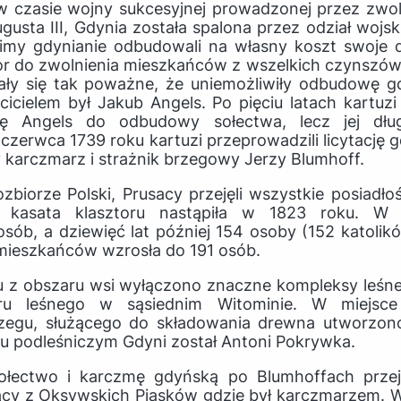
w czasie wojny sukcesyjnej prowadzonej przez zwo
gusta III, Gdynia została spalona przez odział wojsk
zimy gdynianie odbudowali na własny koszt swoje 
ztor do zwolnienia mieszkańców z wszelkich czynszów 
ały się tak poważne, że uniemożliwiły odbudowę g
cicielem był Jakub Angels. Po pięciu latach kartu
nę Angels do odbudowy sołectwa, lecz jej dług
 czerwca 1739 roku kartuzi przeprowadzili licytację 
 karczmarz i strażnik brzegowy Jerzy Blumhoff.
zbiorze Polski, Prusacy przejęli wszystkie posiadło
a kasata klasztoru nastąpiła w 1823 roku. W
sób, a dziewięć lat później 154 osoby (152 katolik
 mieszkańców wzrosła do 191 osób.
u z obszaru wsi wyłączono znaczne kompleksy leśne 
ru leśnego w sąsiednim Witominie. W miejsc
rzegu, służącego do składowania drewna utworzono
u podleśniczym Gdyni został Antoni Pokrywka.
ołectwo i karczmę gdyńską po Blumhoffach przejął
cy z Oksywskich Piasków gdzie był karczmarzem. W