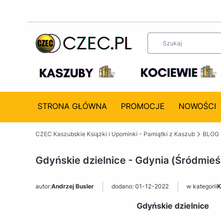
STRONA GŁÓWNA
PROMOCJE
NOWOŚCI
CZEC Kaszubskie Książki i Upominki - Pamiątki z Kaszub
BLOG
Gdyńskie dzielnice - Gdynia (Śródmieś
autor:
Andrzej Busler
dodano: 01-12-2022
w kategorii
K
Gdyńskie dzielnice