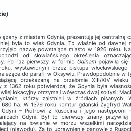
ie)
iązany z miastem Gdynia, prezentuję jej centralną
niej była to wieś Gdynia. To właśnie od dawnej 
 przyjęło nazwę powstające miasto w 1926 roku. N
chodzi od słowiańskiego określenia oznaczają
ny. Po raz pierwszy w formie
Gdinam
pojawiła si
 roku, wystawionym przez biskupa włocławskiego 
ależące do parafii w Oksywiu. Prawdopodobnie w t
iążęcą przekazaną na przełomie XIII/XIV wieku r
 z 1362 roku potwierdza, że Gdynia była własnoś
wilej lokacyjny otrzymali wówczas dwaj sołtysi: Macie
dynianie, którzy zaistnieli w źródłach pisanych.
 680 ha. W 1379 roku komtur gdański Zygfryd Wa
i Gdyni – Piotrowi z Rusocina i jego następcom 
nicach Gdyni. Był to pierwszy znany przywilej 
alający na łowienie w morzu wszelkimi narzędzia
sieci (niewodu). Za to uprawnienie panowie z Rusoc