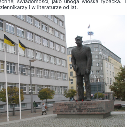
chnej świadomości, jako uboga wioska rybacka. Te
ennikarzy i w literaturze od lat.