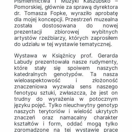
Piśmiennictwa i Muzyki Kaszubsko –
Pomorskiej, głównie za sprawą dyrektora
dr. Tomasza Fopke, wyraziło aprobatę
dla mojej koncepcji. Przestrzeń muzealna
została dostosowana do nowej
prezentacji zbiorowej wybitnych
artystów rzeźbiarzy, których zaprosiłem
do udziału w tej wystawie tematycznej.
Wystawa w Książnicy prof. Gerarda
Labudy prezentowała nasze rudymenty,
które stały się spoiwem naszych
katedralnych genotypów. Ta nasza
wieloaspektowość i złożoność
znaczeniowa wyzwala sens naszego
fenotypu sztuki, zwłaszcza, że jest on
trudny do wyrażenia w potocznym
języku pojęć. Tylko nieuchwytny genotyp
naszych terytoriów i wielość ukrytych
znaczeń oraz namacalny charakter
kształtów i form, oddać mogą tylko
zgromadzone na tej wystawie prace