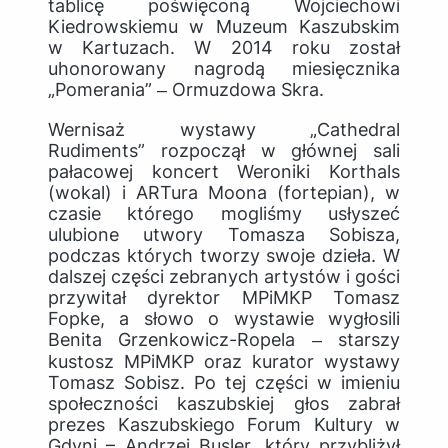
tablicę poświęconą Wojciechowi
Kiedrowskiemu w Muzeum Kaszubskim
w Kartuzach. W 2014 roku został
uhonorowany nagrodą miesięcznika
„Pomerania” ‒ Ormuzdowa Skra.
Wernisaż wystawy „Cathedral
Rudiments” rozpoczął w głównej sali
pałacowej koncert Weroniki Korthals
(wokal) i ARTura Moona (fortepian), w
czasie którego mogliśmy usłyszeć
ulubione utwory Tomasza Sobisza,
podczas których tworzy swoje dzieła. W
dalszej części zebranych artystów i gości
przywitał dyrektor MPiMKP Tomasz
Fopke, a słowo o wystawie wygłosili
Benita Grzenkowicz-Ropela ‒ starszy
kustosz MPiMKP oraz kurator wystawy
Tomasz Sobisz. Po tej części w imieniu
społeczności kaszubskiej głos zabrał
prezes Kaszubskiego Forum Kultury w
Gdyni – Andrzej Busler, który przybliżył