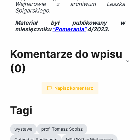
Wejherowie z archiwum Leszka
Spigarskiego.
Materiał był publikowany w
miesięczniku
"Pomerania"
4/2023.
Komentarze do wpisu
(0)
Napisz komentarz
Tagi
wystawa
prof. Tomasz Sobisz
Cathedral Rudiments
MPiMK-P w Wejherowie