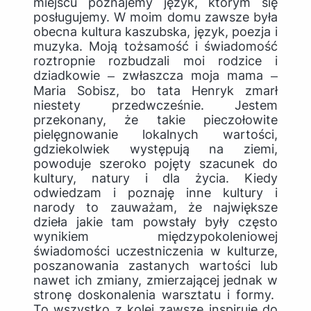
miejscu poznajemy język, którym się
posługujemy. W moim domu zawsze była
obecna kultura kaszubska, język, poezja i
muzyka. Moją tożsamość i świadomość
roztropnie rozbudzali moi rodzice i
dziadkowie ‒ zwłaszcza moja mama ‒
Maria Sobisz, bo tata Henryk zmarł
niestety przedwcześnie. Jestem
przekonany, że takie pieczołowite
pielęgnowanie lokalnych wartości,
gdziekolwiek występują na ziemi,
powoduje szeroko pojęty szacunek do
kultury, natury i dla życia. Kiedy
odwiedzam i poznaję inne kultury i
narody to zauważam, że największe
dzieła jakie tam powstały były często
wynikiem międzypokoleniowej
świadomości uczestniczenia w kulturze,
poszanowania zastanych wartości lub
nawet ich zmiany, zmierzającej jednak w
stronę doskonalenia warsztatu i formy.
To wszystko z kolei zawsze inspiruje do