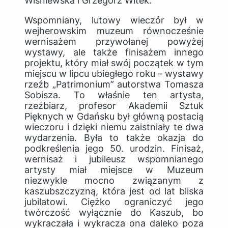
Wiśniewska i Grzegorz Witek.
Wspomniany, lutowy wieczór był w
wejherowskim muzeum równocześnie
wernisażem przywołanej powyżej
wystawy, ale także finisażem innego
projektu, który miał swój początek w tym
miejscu w lipcu ubiegłego roku – wystawy
rzeźb „Patrimonium” autorstwa Tomasza
Sobisza. To właśnie ten artysta,
rzeźbiarz, profesor Akademii Sztuk
Pięknych w Gdańsku był główną postacią
wieczoru i dzięki niemu zaistniały te dwa
wydarzenia. Była to także okazja do
podkreślenia jego 50. urodzin. Finisaż,
wernisaż i jubileusz wspomnianego
artysty miał miejsce w Muzeum
niezwykle mocno związanym z
kaszubszczyzną, która jest od lat bliska
jubilatowi. Ciężko ograniczyć jego
twórczość wyłącznie do Kaszub, bo
wykraczała i wykracza ona daleko poza