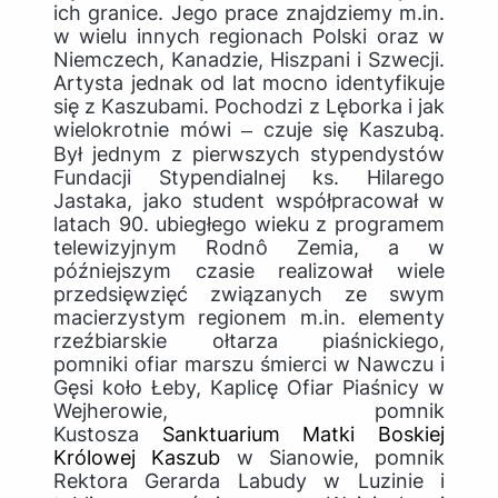
ich granice. Jego prace znajdziemy m.in.
w wielu innych regionach Polski oraz w
Niemczech, Kanadzie, Hiszpani i Szwecji.
Artysta jednak od lat mocno identyfikuje
się z Kaszubami. Pochodzi z Lęborka i jak
wielokrotnie mówi ‒ czuje się Kaszubą.
Był jednym z pierwszych stypendystów
Fundacji Stypendialnej ks. Hilarego
Jastaka, jako student współpracował w
latach 90. ubiegłego wieku z programem
telewizyjnym Rodnô Zemia, a w
późniejszym czasie realizował wiele
przedsięwzięć związanych ze swym
macierzystym regionem m.in. elementy
rzeźbiarskie ołtarza piaśnickiego,
pomniki ofiar marszu śmierci w Nawczu i
Gęsi koło Łeby, Kaplicę Ofiar Piaśnicy w
Wejherowie, pomnik
Kustosza
Sanktuarium Matki Boskiej
Królowej Kaszub
w Sianowie, pomnik
Rektora Gerarda Labudy w Luzinie i