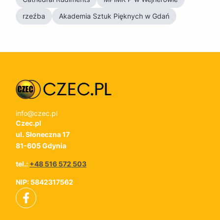
rzeźba
Akademia Sztuk Pięknych w Gdań
info@czec.pl
Czec.pl
ul. Słoneczna 17
81-605 Gdynia
tel.:
+48 516 572 503
NIP: 5842317562