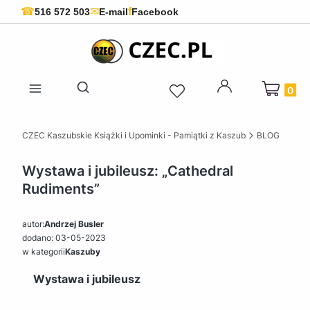
f
☎
✉
516 572 503
E-mail
Facebook
Produkty 
Otwórz wyszukiwarkę
CZEC Kaszubskie Książki i Upominki - Pamiątki z Kaszub
BLOG
Wystawa i jubileusz: „Cathedral
Rudiments”
autor:
Andrzej Busler
dodano: 03-05-2023
w kategorii
Kaszuby
Wystawa i jubileusz