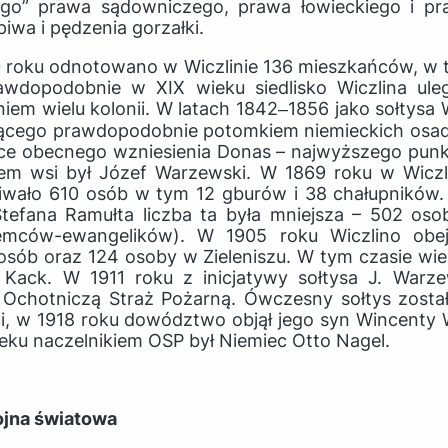
ego” prawa sądowniczego, prawa łowieckiego i pr
wa i pędzenia gorzałki.
0 roku odnotowano w Wiczlinie 136 mieszkańców, w
rawdopodobnie w XIX wieku siedlisko Wiczlina ule
em wielu kolonii. W latach 1842‒1856 jako sołtysa
dącego prawdopodobnie potomkiem niemieckich osad
ce obecnego wzniesienia Donas – najwyższego punk
em wsi był Józef Warzewski. W 1869 roku w Wiczl
kiwało 610 osób w tym 12 gburów i 38 chałupników
Stefana Ramułta liczba ta była mniejsza – 502 o
iemców-ewangelików). W 1905 roku Wiczlino obe
osób oraz 124 osoby w Zieleniszu. W tym czasie wie
Kack. W 1911 roku z inicjatywy sołtysa J. Warz
 Ochotniczą Straż Pożarną. Ówczesny sołtys zost
ci, w 1918 roku dowództwo objął jego syn Wincenty 
eku naczelnikiem OSP był Niemiec Otto Nagel.
wojna światowa