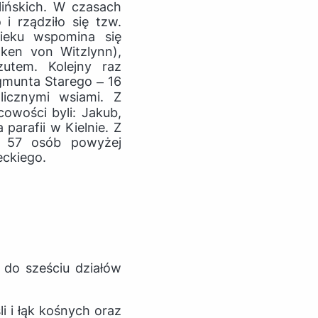
ińskich. W czasach
i rządziło się tzw.
eku wspomina się
zken von Witzlynn),
zutem. Kolejny raz
gmunta Starego ‒ 16
icznymi wsiami. Z
owości byli: Jakub,
parafii w Kielnie. Z
o 57 osób powyżej
eckiego.
 do sześciu działów
li i łąk kośnych oraz