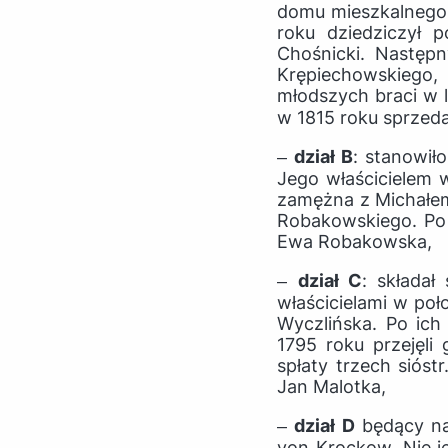
domu mieszkalnego
roku dziedziczył 
Chośnicki. Następ
Krępiechowskiego, 
młodszych braci w l
w 1815 roku sprzed
‒
dział B
: stanowiło
Jego właścicielem w
zamężna z Michałem
Robakowskiego. Po j
Ewa Robakowska,
‒
dział C
: składał
właścicielami w poł
Wyczlińska. Po ich
1795 roku przejęli
spłaty trzech siós
Jan Malotka,
‒
dział D
będący na
von Krockow. Nie j