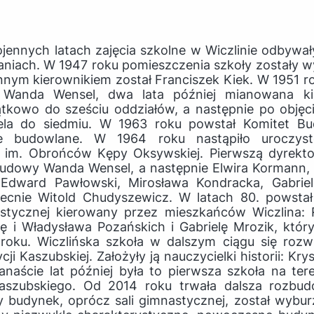
ennych latach zajęcia szkolne w Wiczlinie odbywa
niach. W 1947 roku pomieszczenia szkoły zostały w
nym kierownikiem został Franciszek Kiek. W 1951 r
a Wanda Wensel, dwa lata później mianowana ki
kowo do sześciu oddziałów, a następnie po objęc
iela do siedmiu. W 1963 roku powstał Komitet Bu
e budowlane. W 1964 roku nastąpiło uroczyst
 im. Obrońców Kępy Oksywskiej. Pierwszą dyrekto
j budowy Wanda Wensel, a następnie Elwira Kormann,
 Edward Pawłowski, Mirosława Kondracka, Gabriel
cnie Witold Chudyszewicz. W latach 80. powstał
stycznej kierowany przez mieszkańców Wiczlina: R
ę i Władysława Pozańskich i Gabrielę Mrozik, który
oku. Wiczlińska szkoła w dalszym ciągu się rozw
cji Kaszubskiej. Założyły ją nauczycielki historii: K
anaście lat później była to pierwsza szkoła na ter
aszubskiego. Od 2014 roku trwała dalsza rozbu
y budynek, oprócz sali gimnastycznej, został wybur