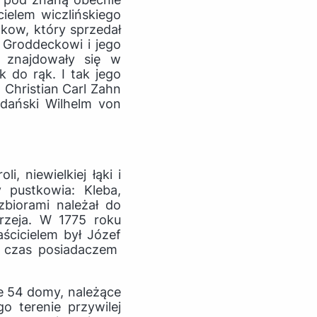
ielem wiczlińskiego
ckow, który sprzedał
 Groddeckowi i jego
 znajdowały się w
k do rąk. I tak jego
, Christian Carl Zahn
gdański Wilhelm von
, niewielkiej łąki i
 pustkowia: Kleba,
zbiorami należał do
rzeja. W 1775 roku
ścicielem był Józef
gi czas posiadaczem
ie 54 domy, należące
go terenie przywilej