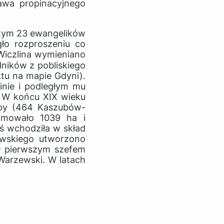
awa propinacyjnego
 tym 23 ewangelików
gło rozproszeniu co
 Wiczlina wymieniano
ników z pobliskiego
tu na mapie Gdyni).
inie i podległym mu
. W końcu XIX wieku
soby (464 Kaszubów-
jmowało 1039 ha i
ś wchodziła w skład
ewskiego utworzono
ał pierwszym szefem
Warzewski. W latach