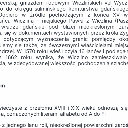
ycerską, gniazdem rodowym Wiczlińskich vel Wyczl
ło do okręgu sulmińskiego komturstwa gdańskiego 
Dopiero w źródle pochodzącym z końca XV wi
ńca Wiczlina – niejakiego Pawła z Wiczlina (Pas
władze gdańskie pod bliżej nieokreślonym zar
a się w dokumentach wystawionych przez króla Zy
 dotyczącym wyznaczenia granic pomiędzy okol
emy się także, że ówczesnymi właścicielami miejsc
drzej. W 1570 roku wieś liczyła 16 łanów i podlegała 
 z 1662 roku wynika, że Wiczlino zamieszkiwał
ycia, w zdecydowanej większości pochodzenia szlach
im
ieczyste z przełomu XVIII i XIX wieku odnoszą się
na, oznaczonych literami alfabetu od A do F:
ię z jednego łanu roli, nieokreślonej powierzchni zaroś