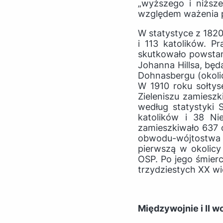
„wyższego i niższ
względem ważenia pi
W statystyce z 182
i 113 katolików. P
skutkowało powstani
Johanna Hillsa, bę
Dohnasbergu (okoli
W 1910 roku sołtys
Zieleniszu zamiesz
według statystyki 
katolików i 38 N
zamieszkiwało 637 
obwodu-wójtostwa 
pierwszą w okolicy
OSP. Po jego śmier
trzydziestych XX wi
Międzywojnie i II 