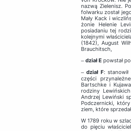
nazwą Zielenisz. P
folwarku został jeg
Mały Kack i wiczli
żonie Helenie Le
posiadaniu tej rodz
kolejnymi właściciel
(1842), August Wil
Brauchitsch,
‒
dział E
powstał po 
‒
dział F
: stanowił
części przynależn
Bartschke i Kujawa
rodziny Lewińskic
Andrzej Lewiński s
Podczernicki, któr
ziem, które sprzeda
W 1789 roku w szlac
do pięciu właścicie