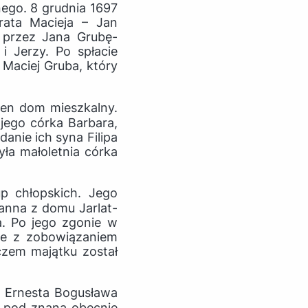
go. 8 grudnia 1697
rata Macieja – Jan
 przez Jana Grubę-
i Jerzy. Po spłacie
 Maciej Gruba, który
jeden dom mieszkalny.
 jego córka Barbara,
nie ich syna Filipa
yła małoletnia córka
łup chłopskich. Jego
ianna z domu Jarlat-
a. Po jego zgonie w
wie z zobowiązaniem
czem majątku został
 Ernesta Bogusława
y pod znaną obecnie