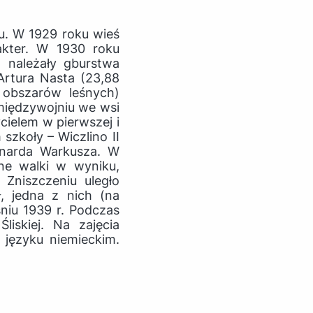
u. W 1929 roku wieś
akter. W 1930 roku
 należały gburstwa
Artura Nasta (23,88
 obszarów leśnych)
 międzywojniu we wsi
cielem w pierwszej i
szkoły – Wiczlino II
onarda Warkusza. W
lne walki w wyniku,
 Zniszczeniu uległo
ł, jedna z nich (na
niu 1939 r. Podczas
liskiej. Na zajęcia
 języku niemieckim.