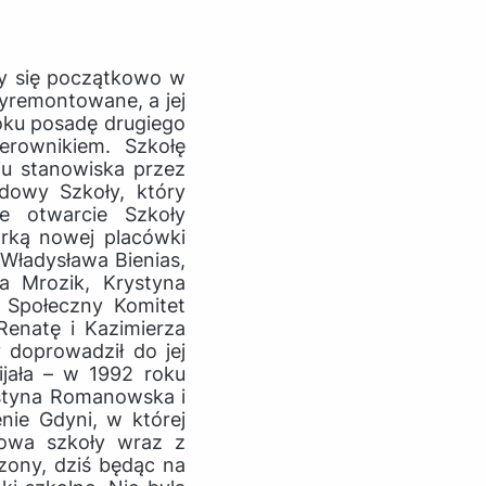
ły się początkowo w
yremontowane, a jej
oku posadę drugiego
erownikiem. Szkołę
iu stanowiska przez
dowy Szkoły, który
e otwarcie Szkoły
rką nowej placówki
 Władysława Bienias,
a Mrozik, Krystyna
 Społeczny Komitet
enatę i Kazimierza
 doprowadził do jej
ijała – w 1992 roku
rystyna Romanowska i
enie Gdyni, w której
dowa szkoły wraz z
zony, dziś będąc na