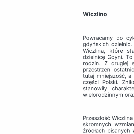
Wiczlino
Powracamy do cykl
gdyńskich dzielnic
Wiczlina, które 
dzielnicę Gdyni. T
rodzin. Z drugiej 
przestrzeni ostatni
tutaj mniejszość, 
części Polski. Zn
stanowiły charakt
wielorodzinnym ora
Przeszłość Wiczlina
skromnych wzmiane
źródłach pisanych w