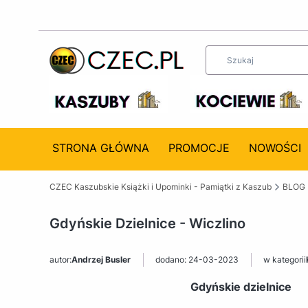
STRONA GŁÓWNA
PROMOCJE
NOWOŚCI
CZEC Kaszubskie Książki i Upominki - Pamiątki z Kaszub
BLOG
Gdyńskie Dzielnice - Wiczlino
autor:
Andrzej Busler
dodano: 24-03-2023
w kategorii
Gdyńskie dzielnice