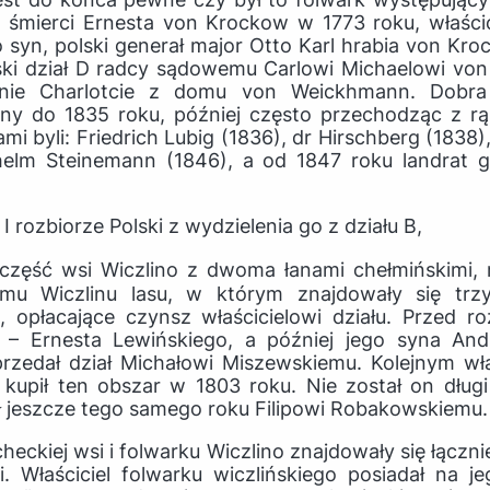
o śmierci Ernesta von Krockow w 1773 roku, właścic
o syn, polski generał major Otto Karl hrabia von Kro
ński dział D radcy sądowemu Carlowi Michaelowi von
vinie Charlotcie z domu von Weickhmann. Dobra
iny do 1835 roku, później często przechodząc z rą
ami byli: Friedrich Lubig (1836), dr Hirschberg (1838)
helm Steinemann (1846), a od 1847 roku landrat 
I rozbiorze Polski z wydzielenia go z działu B,
 część wsi Wiczlino z dwoma łanami chełmińskimi, roli
emu Wiczlinu lasu, w którym znajdowały się trzy
, opłacające czynsz właścicielowi działu. Przed ro
h – Ernesta Lewińskiego, a później jego syna And
przedał dział Michałowi Miszewskiemu. Kolejnym wła
y kupił ten obszar w 1803 roku. Nie został on dłu
ł jeszcze tego samego roku Filipowi Robakowskiemu.
heckiej wsi i folwarku Wiczlino znajdowały się łączn
li. Właściciel folwarku wiczlińskiego posiadał na je