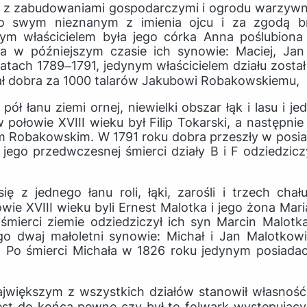
 z zabudowaniami gospodarczymi i ogrodu warzywne
po swym nieznanym z imienia ojcu i za zgodą b
nym właścicielem była jego córka Anna poślubiona
a w późniejszym czasie ich synowie: Maciej, Jan 
atach 1789‒1791, jedynym właścicielem działu został
ał dobra za 1000 talarów Jakubowi Robakowskiemu,
 pół łanu ziemi ornej, niewielki obszar łąk i lasu i 
 połowie XVIII wieku był Filip Tokarski, a następnie
 Robakowskim. W 1791 roku dobra przeszły w posiada
ego przedwczesnej śmierci działy B i F odziedzicz
 się z jednego łanu roli, łąki, zarośli i trzech cha
owie XVIII wieku byli Ernest Malotka i jego żona Mar
 śmierci ziemie odziedziczył ich syn Marcin Malotk
 go dwaj małoletni synowie: Michał i Jan Malotko
tr. Po śmierci Michała w 1826 roku jedynym posiada
jwiększym z wszystkich działów stanowił własność
est do końca pewne czy był to folwark występując