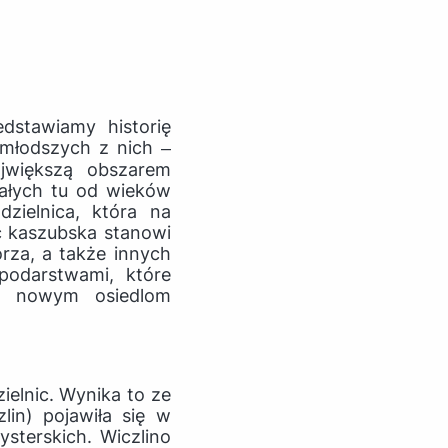
dstawiamy historię
jmłodszych z nich ‒
jwiększą obszarem
iałych tu od wieków
dzielnica, która na
ść kaszubska stanowi
rza, a także innych
podarstwami, które
sca nowym osiedlom
ielnic. Wynika to ze
in) pojawiła się w
ysterskich. Wiczlino