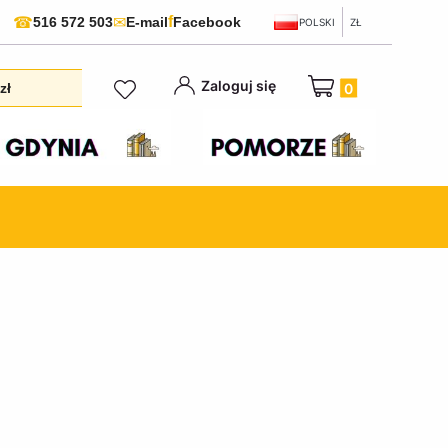
f
☎
✉
516 572 503
E-mail
Facebook
POLSKI
ZŁ
Produkty w koszyku:
Zaloguj się
zł