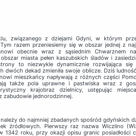
u, związanego z dziejami Gdyni, w którym prze
. Tym razem przeniesiemy się w obszar jednej z na
stanowi obecnie wraz z sąsiednim Chwarznem na
o obszar miasta pełen kaszubskich śladów i zasiedz
strony to niezwykle dynamicznie rozwijająca się 
ch dwóch dekad zmieniła swoje oblicze. Dziś ludno
a nowi mieszkańcy napływają z różnych części Pomo
ikają także pola uprawne i pastwiska wraz z gos
erystyczny krajobraz dzielnicy, ustępując miej
z zabudowie jednorodzinnej.
 należy do najmniej zbadanych spośród gdyńskich dz
k źródłowych. Pierwszy raz nazwa Wiczlino (Wizl
 1342 roku, przy okazji opisu granic posiadłości c