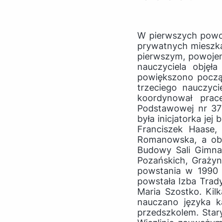
W pierwszych powoj
prywatnych mieszka
pierwszym, powojen
nauczyciela objęł
powiększono począt
trzeciego nauczyc
koordynował prac
Podstawowej nr 37
była inicjatorka je
Franciszek Haase,
Romanowska, a obe
Budowy Sali Gimna
Pozańskich, Grażyn
powstania w 1990 r
powstała Izba Trady
Maria Szostko. Kilk
nauczano języka k
przedszkolem. Star