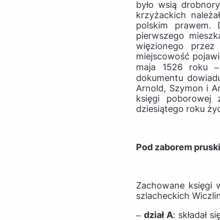
było wsią drobnor
krzyżackich należa
polskim prawem. 
pierwszego mieszka
więzionego przez 
miejscowość pojawi
maja 1526 roku ‒
dokumentu dowiaduj
Arnold, Szymon i An
księgi poborowej
dziesiątego roku ż
Pod zaborem prusk
Zachowane księgi w
szlacheckich Wiczli
‒
dział A
: składał s