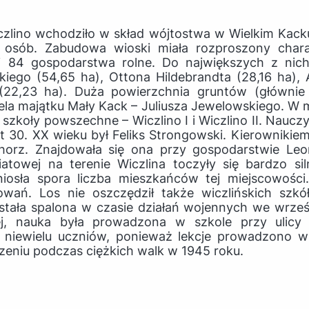
czlino wchodziło w skład wójtostwa w Wielkim Kack
 osób. Zabudowa wioski miała rozproszony char
aj 84 gospodarstwa rolne. Do największych z nich
iego (54,65 ha), Ottona Hildebrandta (28,16 ha), 
 (22,23 ha). Duża powierzchnia gruntów (głównie
iela majątku Mały Kack – Juliusza Jewelowskiego. W
szkoły powszechne – Wiczlino I i Wiczlino II. Nauczy
at 30. XX wieku był Feliks Strongowski. Kierownikiem 
chorz. Znajdowała się ona przy gospodarstwie Le
iatowej na terenie Wiczlina toczyły się bardzo si
iosła spora liczba mieszkańców tej miejscowości.
wań. Los nie oszczędził także wiczlińskich szkó
tała spalona w czasie działań wojennych we wrześ
ej, nauka była prowadzona w szkole przy ulicy Ś
 niewielu uczniów, ponieważ lekcje prowadzono w
czeniu podczas ciężkich walk w 1945 roku.