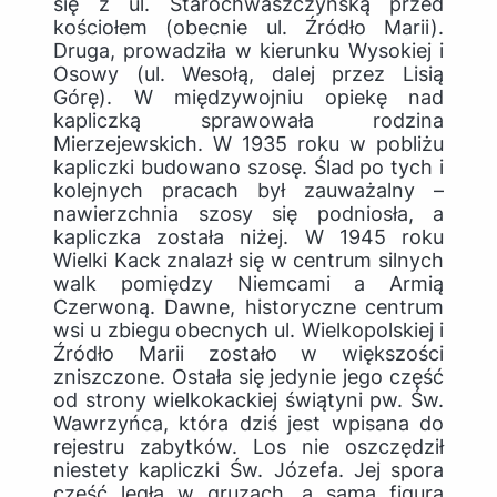
się z ul. Starochwaszczyńską przed
kościołem (obecnie ul. Źródło Marii).
Druga, prowadziła w kierunku Wysokiej i
Osowy (ul. Wesołą, dalej przez Lisią
Górę). W międzywojniu opiekę nad
kapliczką sprawowała rodzina
Mierzejewskich. W 1935 roku w pobliżu
kapliczki budowano szosę. Ślad po tych i
kolejnych pracach był zauważalny –
nawierzchnia szosy się podniosła, a
kapliczka została niżej. W 1945 roku
Wielki Kack znalazł się w centrum silnych
walk pomiędzy Niemcami a Armią
Czerwoną. Dawne, historyczne centrum
wsi u zbiegu obecnych ul. Wielkopolskiej i
Źródło Marii zostało w większości
zniszczone. Ostała się jedynie jego część
od strony wielkokackiej świątyni pw. Św.
Wawrzyńca, która dziś jest wpisana do
rejestru zabytków. Los nie oszczędził
niestety kapliczki Św. Józefa. Jej spora
część legła w gruzach, a sama figura