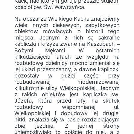
Kack, nad którym góruje przeszło stuletni
kościół pw. Św. Wawrzyńca.
Na obszarze Wielkiego Kacka znajdziemy
wiele innych ciekawych, zabytkowych
obiektów mówiących o historii tego
miejsca. Jednym z nich są sakralne
kapliczki i krzyże zwane na Kaszubach ‒
Bożymi Mękami. W ostatnich
kilkudziesięciu latach ze względu na
rozbudowę dzielnicy mocno zmieniał się
jej układ przestrzenny, a dawne kapliczki
pozostały w dużej części przy
rozbudowanej i modernizowanej
kilkukrotnie ulicy Wielkopolskiej. Jednym
z takich obiektów jest kapliczka św.
Józefa, która przed laty, na skutek
rozbudowy wspomnianej ul.
Wielkopolskiej i dobudowy jej drugiej
nitki, znalazła się w pasie rozdzielającym
obie jezdnie. Z jednej strony
uniemożliwiało to dojście do niej, a z