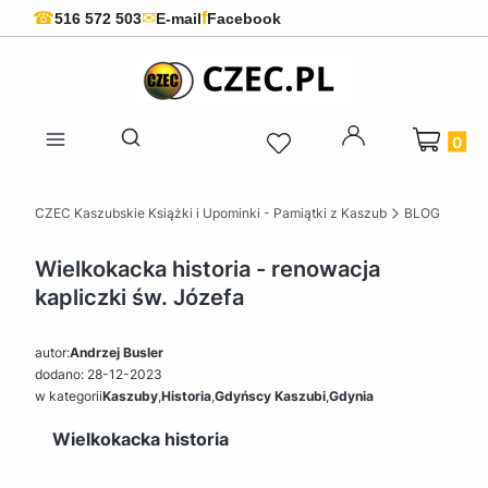
f
☎
✉
516 572 503
E-mail
Facebook
Produkty 
Otwórz wyszukiwarkę
CZEC Kaszubskie Książki i Upominki - Pamiątki z Kaszub
BLOG
Wielkokacka historia - renowacja
kapliczki św. Józefa
autor:
Andrzej Busler
dodano: 28-12-2023
w kategorii
Kaszuby
,
Historia
,
Gdyńscy Kaszubi
,
Gdynia
Wielkokacka historia