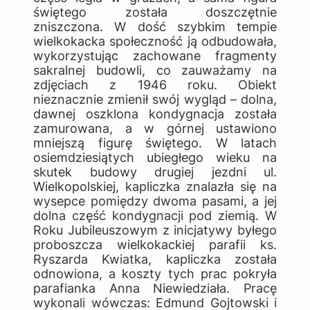
świętego została doszczętnie
zniszczona. W dość szybkim tempie
wielkokacka społeczność ją odbudowała,
wykorzystując zachowane fragmenty
sakralnej budowli, co zauważamy na
zdjęciach z 1946 roku. Obiekt
nieznacznie zmienił swój wygląd – dolna,
dawnej oszklona kondygnacja została
zamurowana, a w górnej ustawiono
mniejszą figurę świętego. W latach
osiemdziesiątych ubiegłego wieku na
skutek budowy drugiej jezdni ul.
Wielkopolskiej, kapliczka znalazła się na
wysepce pomiędzy dwoma pasami, a jej
dolna część kondygnacji pod ziemią. W
Roku Jubileuszowym z inicjatywy byłego
proboszcza wielkokackiej parafii ks.
Ryszarda Kwiatka, kapliczka została
odnowiona, a koszty tych prac pokryła
parafianka Anna Niewiedziała. Pracę
wykonali wówczas: Edmund Gojtowski i