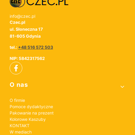
info@czec.pl
Czec.pl
ul. Słoneczna 17
81-605 Gdynia
tel.:
+48 516 572 503
NIP: 5842317562
Linki w stopce
O nas
O firmie
Pomoce dydaktyczne
Pakowanie na prezent
Kolorowe Kaszuby
KONTAKT
W mediach