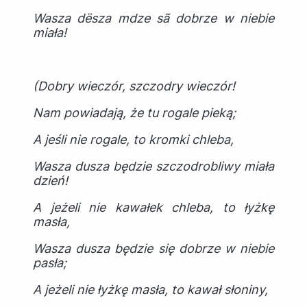
Wasza d
ë
sza mdze s
ã
dobrze w niebie
miała!
(Dobry wieczór, szczodry wieczór!
Nam powiadają, że tu rogale pieką;
A jeśli nie rogale, to kromki chleba,
Wasza dusza będzie szczodrobliwy miała
dzień!
A jeżeli nie kawałek chleba, to łyżkę
masła,
Wasza dusza będzie się dobrze w niebie
pasła;
A jeżeli nie łyżkę masła, to kawał słoniny,