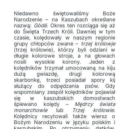
Niedawno świętowaliśmy Boże
Narodzenie – na Kaszubach określane
nazwą:
G
ò
d
ë
. Okres ten rozciąga się aż
do Święta Trzech Króli. Dawniej w tym
czasie, kolędowały w naszym regionie
grupy chłopców zwane –
trzej królowje
(trzej królowie), którzy byli odziani w
długie kolorowe stroje, a na głowach
nosili wysokie korony. Jeden z
kolędników trzymał umocowaną na kiju
dużą gwiazdę, drugi kolorową
skarbonkę, trzeci posiadał spory kij
służący do odpędzania psów. Gdy
wspomniany zespół kolędników pojawiał
się w kaszubskich domostwach
śpiewano kolędy –
Mędrcy świata
monarchowie
lub
Trzej królowie
.
Kolędnicy recytowali także wiersz o
Bożym Narodzeniu w języku polskim i
kaszubskim. Po otrzymaniu datków,