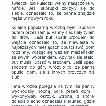
świeczki lub kuleczki wełny nasączone w
nafcie. Jeśli skorupki zbliżyły się do
siebie, oznaczało to, że panna znajdzie
męża w nowym roku.
Kolejną popularną wróżbą było rzucanie
butem przez ramię. Panny siedziały tyłem
do drzwi. Jeśli but spadł przodem do
wejścia oznaczało to, że niewiasta w
najbliższych miesiącach opuści swój dom
rodzinny, wiążąc się węzłem małżeńskim
ze swym wybrankiem. Aby tak się stało,
but musiał upaść wierzchem. Jeśli upadł
spodem do góry wróżyło to, że panna
opuści dom, ale z innych przyczyn niż
ślub.
Inna wróżba polegała na tym, że panny
wychodziły nocną porą przed dom i
wykonywały okrzyk. Strona, z której
doleciało echo oznaczała kierunek, gdzie