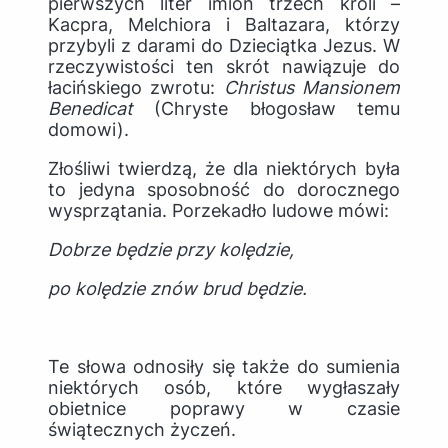
pierwszych liter imion trzech króli –
Kacpra, Melchiora i Baltazara, którzy
przybyli z darami do Dzieciątka Jezus. W
rzeczywistości ten skrót nawiązuje do
łacińskiego zwrotu:
Christus Mansionem
Benedicat
(Chryste błogosław temu
domowi).
Złośliwi twierdzą, że dla niektórych była
to jedyna sposobność do dorocznego
wysprzątania. Porzekadło ludowe mówi:
Dobrze będzie przy kolędzie,
po kolędzie znów brud będzie.
Te słowa odnosiły się także do sumienia
niektórych osób, które wygłaszały
obietnice poprawy w czasie
świątecznych życzeń.