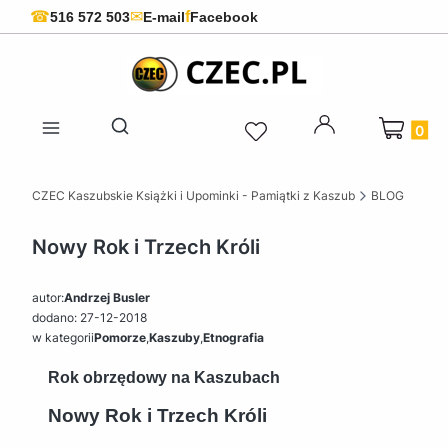
f
☎
✉
516 572 503
E-mail
Facebook
Produkty 
Otwórz wyszukiwarkę
CZEC Kaszubskie Książki i Upominki - Pamiątki z Kaszub
BLOG
Nowy Rok i Trzech Króli
autor:
Andrzej Busler
dodano: 27-12-2018
w kategorii
Pomorze
,
Kaszuby
,
Etnografia
Rok obrzędowy na Kaszubach
Nowy Rok i Trzech Króli