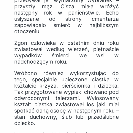
przebywał jej wymarzony wybranek –
przyszły mąż. Cisza miała wróżyć
następny rok w panieństwie. Echo
usłyszane od strony cmentarza
zapowiadało śmierć w najbliższym
otoczeniu.
Zgon człowieka w ostatnim dniu roku
zwiastował według wierzeń, piętnaście
wypadków śmierci we wsi w
nadchodzącym roku.
Wróżono również wykorzystując do
tego, specjalnie upieczone ciastka w
kształcie krzyża, pierścionka i dziecka.
Tak przygotowane wypieki chowano pod
odwróconymi talerzami. Wylosowany
kształt ciastka zwiastował los jaki miał
spotkać daną osobę w następnym roku –
stan duchowny, ślub lub przedślubne
dziecko.