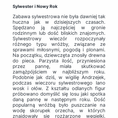
Sylwester i Nowy Rok
Zabawa sylwestrowa nie była dawniej tak
huczna jak w dzisiejszych czasach.
Spędzano ją najczęściej w gronie
rodzinnym lub dość bliskich znajomych.
Sylwestrowy wieczór rozpoczynały
różnego typu wróżby, związane ze
sprawami miłosnymi, pogodą i plonami.
Na początku, dziewczęta znosiły drewna
do pieca. Parzysta ilość, przyniesiona
przez pannę, miała skutkować
zamążpójściem w najbliższym roku.
Podobnie jak dziś, w wigilię Andrzejek,
podczas wieczoru sylwestrowego lano
wosk i ołów. Z kształtu odlanych figur
próbowano domyślić się losu jaki spotka
daną pannę w następnym roku. Dość
popularną wróżbą było puszczanie na
wodę skorupek orzecha, w których
znajdowały się rozżarzone węgielki,