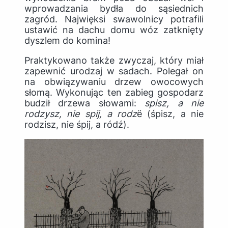
wprowadzania bydła do sąsiednich
zagród. Najwięksi swawolnicy potrafili
ustawić na dachu domu wóz zatknięty
dyszlem do komina!
Praktykowano także zwyczaj, który miał
zapewnić urodzaj w sadach. Polegał on
na obwiązywaniu drzew owocowych
słomą. Wykonując ten zabieg gospodarz
budził drzewa słowami:
spisz, a nie
rodzysz, nie spij, a rodz
ë
(śpisz, a nie
rodzisz, nie śpij, a ródź).