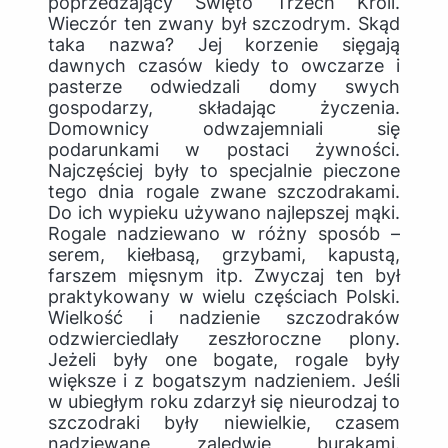
poprzedzający Święto Trzech Króli.
Wieczór ten zwany był szczodrym. Skąd
taka nazwa? Jej korzenie sięgają
dawnych czasów kiedy to owczarze i
pasterze odwiedzali domy swych
gospodarzy, składając życzenia.
Domownicy odwzajemniali się
podarunkami w postaci żywności.
Najczęściej były to specjalnie pieczone
tego dnia rogale zwane szczodrakami.
Do ich wypieku używano najlepszej mąki.
Rogale nadziewano w różny sposób –
serem, kiełbasą, grzybami, kapustą,
farszem mięsnym itp. Zwyczaj ten był
praktykowany w wielu częściach Polski.
Wielkość i nadzienie szczodraków
odzwierciedlały zeszłoroczne plony.
Jeżeli były one bogate, rogale były
większe i z bogatszym nadzieniem. Jeśli
w ubiegłym roku zdarzył się nieurodzaj to
szczodraki były niewielkie, czasem
nadziewane zaledwie burakami.