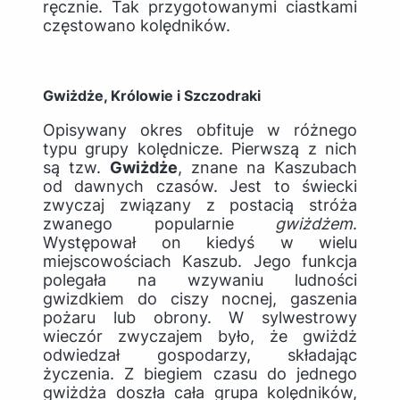
ręcznie. Tak przygotowanymi ciastkami
częstowano kolędników.
Gwiżdże, Królowie i Szczodraki
Opisywany okres obfituje w różnego
typu grupy kolędnicze. Pierwszą z nich
są tzw.
Gwiżdże
, znane na Kaszubach
od dawnych czasów. Jest to świecki
zwyczaj związany z postacią stróża
zwanego popularnie
gwiżdżem
.
Występował on kiedyś w wielu
miejscowościach Kaszub. Jego funkcja
polegała na wzywaniu ludności
gwizdkiem do ciszy nocnej, gaszenia
pożaru lub obrony. W sylwestrowy
wieczór zwyczajem było, że gwiżdż
odwiedzał gospodarzy, składając
życzenia. Z biegiem czasu do jednego
gwiżdża doszła cała grupa kolędników,