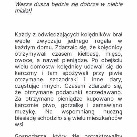
Wasza dusza będzie się dobrze w niebie
miała!)
Każdy z odwiedzających kolędników brał
wedle zwyczaju jednego rogala w
każdym domu. Zdarzało się, że kolędnicy
otrzymywali czasem kiełbasę, mięso,
owoce, a nawet pieniądze. Po obejściu
wielu domostw kolędnicy udawali się do
karczmy i tam spożywali przy piwie
otrzymane szczodraki i inne dary,
częstując innych. Czasem zdarzało się,
że otrzymane podarunki sprzedawano.
Za otrzymane pieniądze kupowano w
karczmie piwo, gorzałkę i zamawiano
muzykę. Na wspomnianą huczną
biesiadę schodziło się wielu mieszkańców
wsi.
Gospodarza, który źle potraktowałby