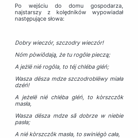
Po wejściu do domu gospodarza,
najstarszy z kolędników wypowiadał
następujące słowa:
Dobry wieczór, szczodry wieczór!
Nóm p
ò
wi
ô
dają, że tu rog
ô
le pieczą;
A jeżl
ë
ni
é
rog
ô
la, to t
é
j chl
é
ba gl
é
ń;
Wasza d
ë
sza mdze szczodrobl
ë
wy miała
dz
é
ń!
A jeżel
ë
ni
é
chl
é
ba gl
é
ń, to k
ò
rszcz
ô
k
masła,
Wasza d
ë
sza mdze s
ã
dobrze w niebie
pasła;
A ni
é
k
ò
rszcz
ô
k masła, to swini
é
g
ò
cała,