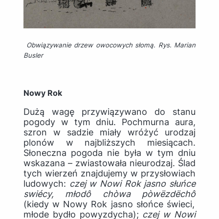
Obwiązywanie drzew owocowych słomą. Rys. Marian
Busler
Nowy Rok
Dużą wagę przywiązywano do stanu
pogody w tym dniu. Pochmurna aura,
szron w sadzie miały wróżyć urodzaj
plonów w najbliższych miesiącach.
Słoneczna pogoda nie była w tym dniu
wskazana – zwiastowała nieurodzaj. Ślad
tych wierzeń znajdujemy w przysłowiach
ludowych:
czej w Nowi Rok jasno słuńce
swi
é
cy, młod
ô
ch
ò
wa p
ò
w
ë
zd
ë
ch
ô
(kiedy w Nowy Rok jasno słońce świeci,
młode bydło powyzdycha);
czej w Nowi