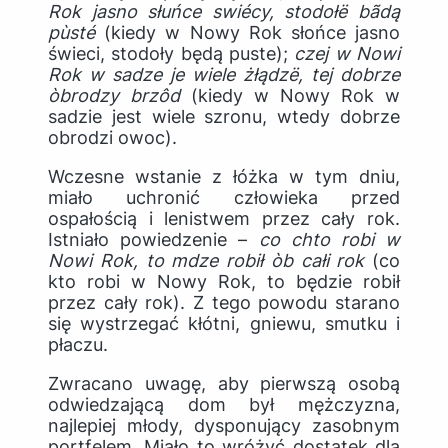
Rok jasno słuńce swi
é
cy, stodoł
ë
b
ã
dą
p
ù
st
é
(kiedy w Nowy Rok słońce jasno
świeci, stodoły będą puste);
czej w Nowi
Rok w sadze je wiele żłądz
ë
, tej dobrze
ò
brodzy brz
ô
d
(kiedy w Nowy Rok w
sadzie jest wiele szronu, wtedy dobrze
obrodzi owoc).
Wczesne wstanie z łóżka w tym dniu,
miało uchronić człowieka przed
ospałością i lenistwem przez cały rok.
Istniało powiedzenie –
co chto robi w
Nowi Rok, to mdze robił
ò
b całi rok
(co
kto robi w Nowy Rok, to będzie robił
przez cały rok)
. Z tego powodu starano
się wystrzegać kłótni, gniewu, smutku i
płaczu.
Zwracano uwagę, aby pierwszą osobą
odwiedzającą dom był mężczyzna,
najlepiej młody, dysponujący zasobnym
portfelem. Miało to wróżyć dostatek dla