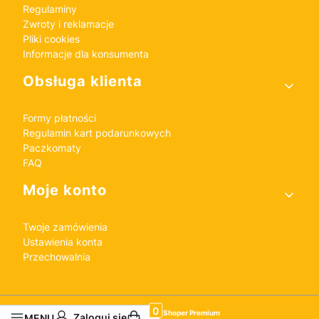
Regulaminy
Zwroty i reklamacje
Pliki cookies
Informacje dla konsumenta
Obsługa klienta
Formy płatności
Regulamin kart podarunkowych
Paczkomaty
FAQ
Moje konto
Twoje zamówienia
Ustawienia konta
Przechowalnia
Sklep internetowy
Shoper Premium
Produkty w koszyku: 0. Zobacz szczegó
Zaloguj się
MENU