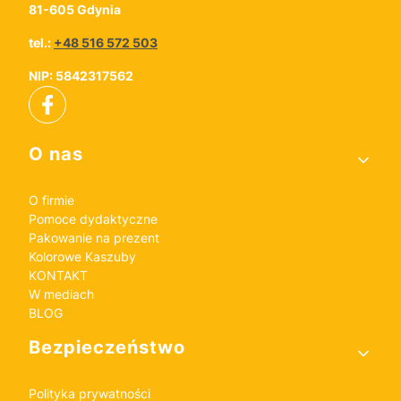
81-605 Gdynia
tel.:
+48 516 572 503
NIP: 5842317562
Linki w stopce
O nas
O firmie
Pomoce dydaktyczne
Pakowanie na prezent
Kolorowe Kaszuby
KONTAKT
W mediach
BLOG
Bezpieczeństwo
Polityka prywatności