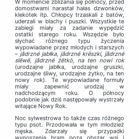
W momencie zbliżania się północy, przed
domostwami narastał hałas dzwonków,
klekotek itp. Chłopcy trzaskali z batów,
uderzali w blachy i puszki. Wszystkie te
zabiegi miały za zadanie wypędzić
ostatki starego roku. Wszędzie było
słychać różnego typu życzenia
wypowiadane przez młodych i starszych
–
jãdrzné jabłka, jãdrzné krëszki, jãdrzné
slëwë, jãdrzné żëtkò, na ten nowi rok
(urodzajne jabłka, urodzajne gruszki,
urodzajne śliwy, urodzajne żytko, na ten
nowy rok).
Te wypowiadane formuły
miały zapewnić urodzaj w
nadchodzącym roku. O północy
podobnie jak dziś następowały wystrzały
witające Nowy Rok.
Noc sylwestrowa to także czas różnego
typu psot. Przodowała w tym młodzież
męska. Zdarzały się przypadki
wynoszenia bram poza obszar wsi i