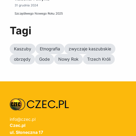
31 grudnia 2024
Szczęśliwego Nowego Roku 2025
Tagi
Kaszuby
Etnografia
zwyczaje kaszubskie
obrzędy
Gode
Nowy Rok
Trzech Króli
info@czec.pl
Czec.pl
ul. Słoneczna 17