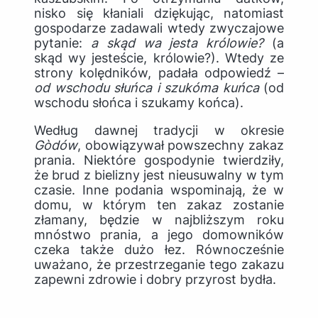
nisko się kłaniali dziękując, natomiast
gospodarze zadawali wtedy zwyczajowe
pytanie:
a skąd wa jesta królowie?
(a
skąd wy jesteście, królowie?).
Wtedy ze
strony kolędników, padała odpowiedź –
od wschodu słuńca i szukóma kuńca
(od
wschodu słońca i szukamy końca).
Według dawnej tradycji w okresie
G
ò
dów
, obowiązywał powszechny zakaz
prania. Niektóre gospodynie twierdziły,
że brud z bielizny jest nieusuwalny w tym
czasie. Inne podania wspominają, że w
domu, w którym ten zakaz zostanie
złamany, będzie w najbliższym roku
mnóstwo prania, a jego domowników
czeka także dużo łez. Równocześnie
uważano, że przestrzeganie tego zakazu
zapewni zdrowie i dobry przyrost bydła.