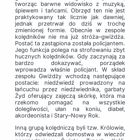
tworząc barwne widowisko z muzyką,
śpiewem i tańcami. Obrzęd ten nie jest
praktykowany tak licznie jak dawniej,
jednak przetrwał do dziś w trochę
zmienionej formie. Obecnie w zespole
kolędników nie ma już stróża–gwiżdża.
Postać ta zastąpiona została policjantem.
Jego funkcja polega na strofowaniu zbyt
hucznych kolędników. Gdy zaczynają za
bardzo dokazywać, porządek
wprowadza właśnie policjant. W skład
zespołu
Gwiżdży
wchodzą następujące
postacie: niedźwiedź prowadzony na
łańcuchu przez niedźwiednika, garbaty
Żyd oferujący zajęczą skórkę, która ma
rzekomo pomagać na wszystkie
dolegliwości, ułan na koniu, diabeł,
akordeonista i Stary–Nowy Rok.
Inną grupą kolędniczą byli tzw.
Królowie
,
którzy odwiedzali domostwa w wieczór