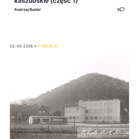
kaszubskie (część 1)
Andrzej Busler
0
02-05-2026
POMORZE