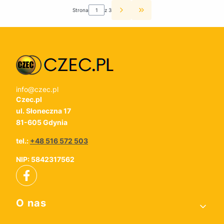
Strona
z 3
Przejdź do ostatniej str
info@czec.pl
Czec.pl
ul. Słoneczna 17
81-605 Gdynia
tel.:
+48 516 572 503
NIP: 5842317562
Linki w stopce
O nas