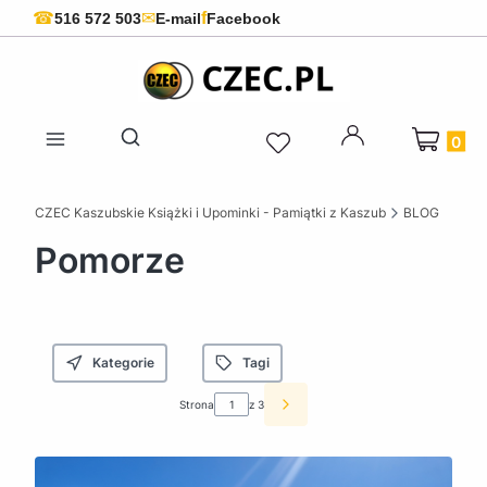
f
☎
✉
516 572 503
E-mail
Facebook
Produkty 
Otwórz wyszukiwarkę
CZEC Kaszubskie Książki i Upominki - Pamiątki z Kaszub
BLOG
Pomorze
Kategorie
Tagi
Strona
z 3
Następne wpisy