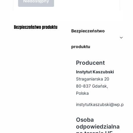
Niedostępny
Bezpieczeństwo
produktu
Producent
Instytut Kaszubski
Straganiarska 20
80-837 Gdańsk,
Polska
instytutkaszubski@wp.pl
Osoba
odpowiedzialna