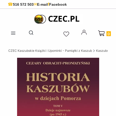
f
☎
✉
516 572 503
E-mail
Facebook
Produkty 
Otwórz wyszukiwarkę
CZEC Kaszubskie Książki i Upominki - Pamiątki z Kaszub
Kaszubskie k