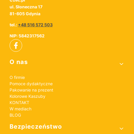
ul. Słoneczna 17
81-605 Gdynia
tel.:
+48 516 572 503
NIP: 5842317562
Linki w stopce
O nas
O firmie
Pomoce dydaktyczne
Pakowanie na prezent
Kolorowe Kaszuby
KONTAKT
W mediach
BLOG
Bezpieczeństwo