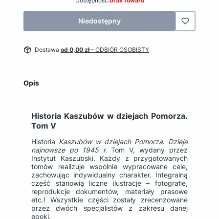
Dostępność:
brak towaru
Niedostępny
Dostawa
od 0,00 zł
- ODBIÓR OSOBISTY
Opis
Historia Kaszubów w dziejach Pomorza.
Tom V
Historia
Kaszubów
w dziejach Pomorza
.
Dzieje
najnowsze po 1945 r.
Tom V, wydany przez
Instytut Kaszubski. Każdy z przygotowanych
tomów realizuje wspólnie wypracowane cele,
zachowując indywidualny charakter. Integralną
część stanowią liczne ilustracje – fotograﬁe,
reprodukcje dokumentów, materiały prasowe
etc.! Wszystkie części zostały zrecenzowane
przez dwóch specjalistów z zakresu danej
epoki.