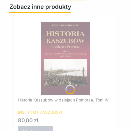
Zobacz inne produkty
Historia Kaszubów w dziejach Pomorza. Tom IV
INSTYTUT KASZUBSKI
Cena
80,00 zł