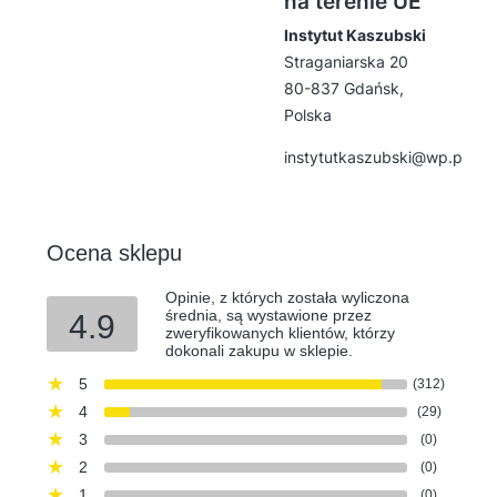
na terenie UE
Instytut Kaszubski
Straganiarska 20
80-837 Gdańsk,
Polska
instytutkaszubski@wp.pl
Ocena sklepu
Opinie, z których została wyliczona
średnia, są wystawione przez
4.9
zweryfikowanych klientów, którzy
dokonali zakupu w sklepie.
5
(312)
4
(29)
3
(0)
2
(0)
1
(0)