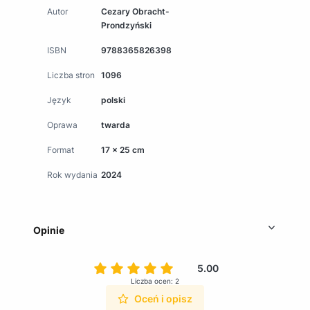
Autor
Cezary Obracht-
Prondzyński
ISBN
9788365826398
Liczba stron
1096
Język
polski
Oprawa
twarda
Format
17 x 25 cm
Rok wydania
2024
Opinie
5.00
Liczba ocen: 2
Oceń i opisz