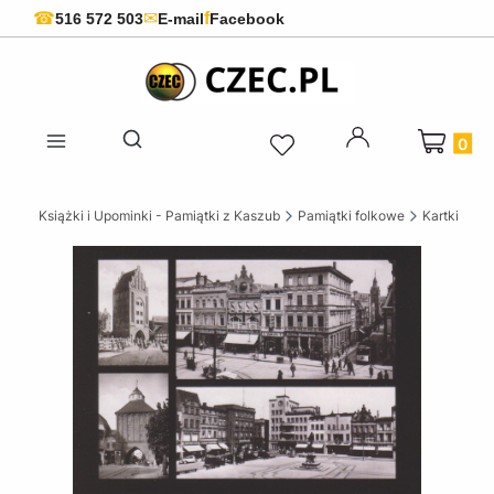
f
☎
✉
516 572 503
E-mail
Facebook
Produkty 
Otwórz wyszukiwarkę
skie Książki i Upominki - Pamiątki z Kaszub
Pamiątki folkowe
Kartki