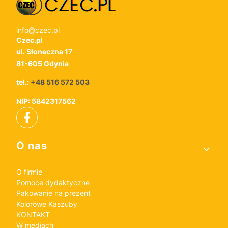
info@czec.pl
Czec.pl
ul. Słoneczna 17
81-605 Gdynia
tel.:
+48 516 572 503
NIP: 5842317562
Linki w stopce
O nas
O firmie
Pomoce dydaktyczne
Pakowanie na prezent
Kolorowe Kaszuby
KONTAKT
W mediach