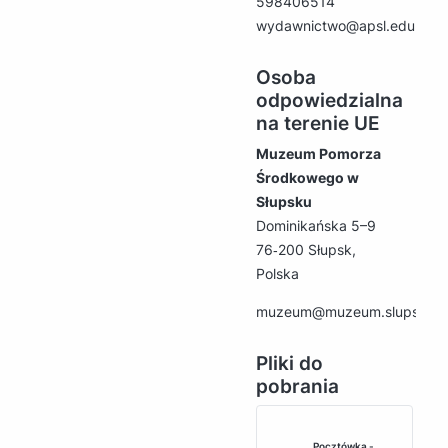
598406514
wydawnictwo@apsl.edu.pl
Osoba
odpowiedzialna
na terenie UE
Muzeum Pomorza
Środkowego w
Słupsku
Dominikańska 5–9
76‑200 Słupsk,
Polska
muzeum@muzeum.slupsk.pl
Pliki do
pobrania
Pocztówka -