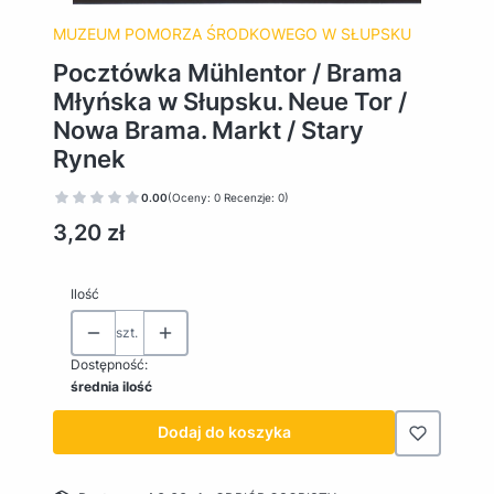
MUZEUM POMORZA ŚRODKOWEGO W SŁUPSKU
Pocztówka Mühlentor / Brama
Młyńska w Słupsku. Neue Tor /
Nowa Brama. Markt / Stary
Rynek
0.00
(Oceny: 0 Recenzje: 0)
Cena
3,20 zł
Ilość
szt.
Dostępność:
średnia ilość
Dodaj do koszyka