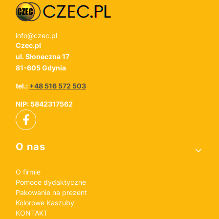
info@czec.pl
Czec.pl
ul. Słoneczna 17
81-605 Gdynia
tel.:
+48 516 572 503
NIP: 5842317562
Linki w stopce
O nas
O firmie
Pomoce dydaktyczne
Pakowanie na prezent
Kolorowe Kaszuby
KONTAKT