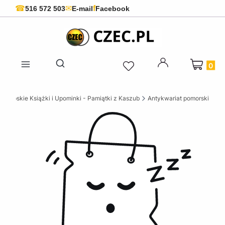
f
☎
✉
516 572 503
E-mail
Facebook
Produkty 
Otwórz wyszukiwarkę
szubskie Książki i Upominki - Pamiątki z Kaszub
Antykwariat pomorski