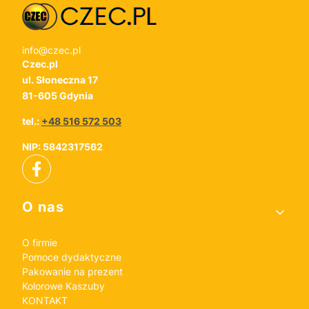
info@czec.pl
Czec.pl
ul. Słoneczna 17
81-605 Gdynia
tel.:
+48 516 572 503
NIP: 5842317562
Linki w stopce
O nas
O firmie
Pomoce dydaktyczne
Pakowanie na prezent
Kolorowe Kaszuby
KONTAKT