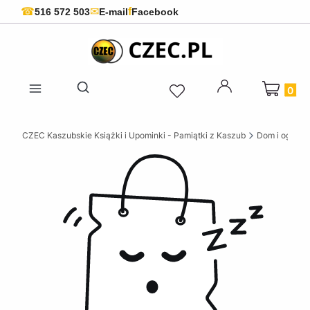
f
☎
✉
516 572 503
E-mail
Facebook
Produkty 
Otwórz wyszukiwarkę
CZEC Kaszubskie Książki i Upominki - Pamiątki z Kaszub
Dom i ogród w