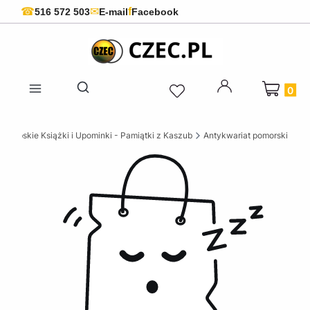
f
☎
✉
516 572 503
E-mail
Facebook
Produkty 
Otwórz wyszukiwarkę
szubskie Książki i Upominki - Pamiątki z Kaszub
Antykwariat pomorski