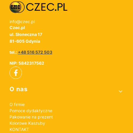
info@czec.pl
Czec.pl
ul. Słoneczna 17
81-605 Gdynia
tel.:
+48 516 572 503
NIP: 5842317562
Linki w stopce
O nas
O firmie
Pomoce dydaktyczne
Pakowanie na prezent
Kolorowe Kaszuby
KONTAKT