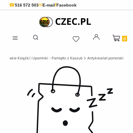
f
☎
✉
516 572 503
E-mail
Facebook
Produkty 
Otwórz wyszukiwarkę
szubskie Książki i Upominki - Pamiątki z Kaszub
Antykwariat pomorski