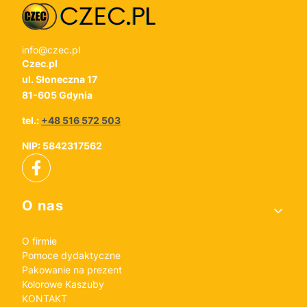
info@czec.pl
Czec.pl
ul. Słoneczna 17
81-605 Gdynia
tel.:
+48 516 572 503
NIP: 5842317562
Linki w stopce
O nas
O firmie
Pomoce dydaktyczne
Pakowanie na prezent
Kolorowe Kaszuby
KONTAKT