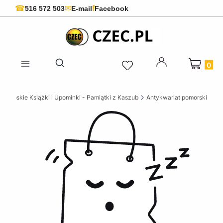
f
☎
✉
516 572 503
E-mail
Facebook
Produkty 
Otwórz wyszukiwarkę
szubskie Książki i Upominki - Pamiątki z Kaszub
Antykwariat pomorski