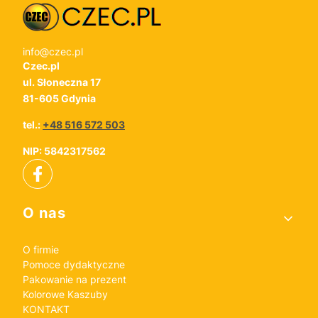
info@czec.pl
Czec.pl
ul. Słoneczna 17
81-605 Gdynia
tel.:
+48 516 572 503
NIP: 5842317562
Linki w stopce
O nas
O firmie
Pomoce dydaktyczne
Pakowanie na prezent
Kolorowe Kaszuby
KONTAKT