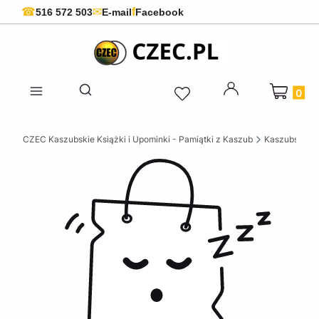
f
☎
✉
516 572 503
E-mail
Facebook
Produkty 
Otwórz wyszukiwarkę
CZEC Kaszubskie Książki i Upominki - Pamiątki z Kaszub
Kaszubskie k