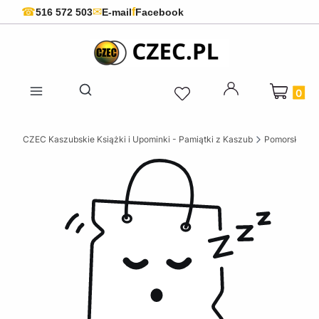
f
☎
✉
516 572 503
E-mail
Facebook
Produkty 
Otwórz wyszukiwarkę
CZEC Kaszubskie Książki i Upominki - Pamiątki z Kaszub
Pomorskie ks