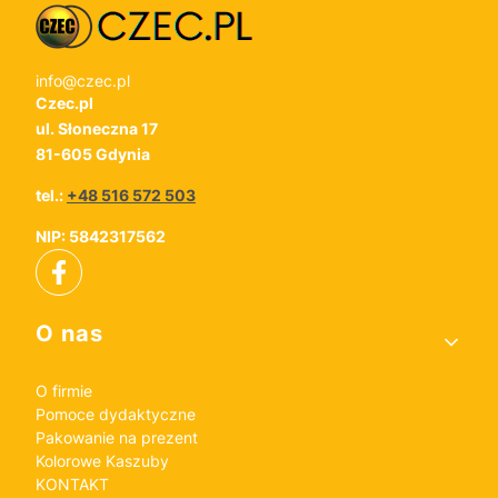
info@czec.pl
Czec.pl
ul. Słoneczna 17
81-605 Gdynia
tel.:
+48 516 572 503
NIP: 5842317562
Linki w stopce
O nas
O firmie
Pomoce dydaktyczne
Pakowanie na prezent
Kolorowe Kaszuby
KONTAKT