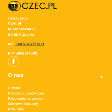
info@czec.pl
Czec.pl
ul. Słoneczna 17
81-605 Gdynia
tel.:
+48 516 572 503
NIP: 5842317562
Linki w stopce
O nas
O firmie
Pomoce dydaktyczne
Pakowanie na prezent
Kolorowe Kaszuby
KONTAKT