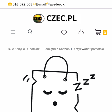
f
☎
✉
516 572 503
E-mail
Facebook
Produkty 
Otwórz wyszukiwarkę
szubskie Książki i Upominki - Pamiątki z Kaszub
Antykwariat pomorski