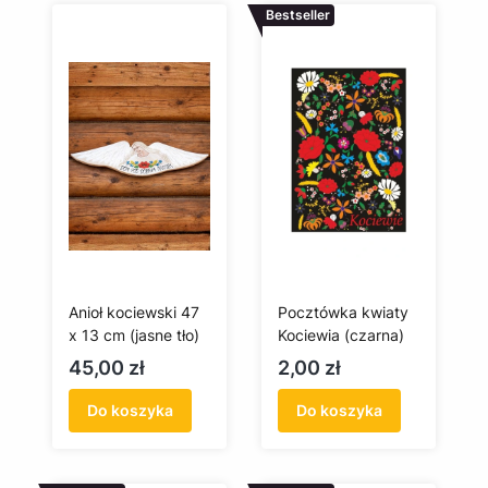
Bestseller
Anioł kociewski 47
Pocztówka kwiaty
x 13 cm (jasne tło)
Kociewia (czarna)
Cena
Cena
45,00 zł
2,00 zł
Do koszyka
Do koszyka