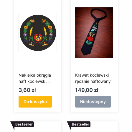
Naklejka okrągła
Krawat kociewski
haft kociewski
ręcznie haftowany
(czarny rak)
Cena
Cena
3,60 zł
149,00 zł
Do koszyka
Niedostępny
Bestseller
Bestseller