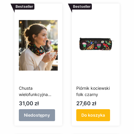
Bestseller
Bestseller
Chusta
Piórnik kociewski
wielofunkcyjna
folk czarny
kociewska
Cena
Cena
31,00 zł
27,60 zł
Niedostępny
Do koszyka