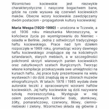
Wzornictwo kociewskie jest niezwykle
charakterystyczne i nasycone bogactwem barw,
gdzie na czele wysuwa się czerwień kociewskich
maków. Obecne wzory kociewskie zawdzięczamy
dwóm postaciom - propagatorek kultury kociewskiej:
Maria Wespa (1920-1990)
– urodzona w Tczewie, a
od 1936 roku mieszkanka Morzeszczyna, w
końcówce życia po wyemigrowaniu do Niemiec -
osiadła w Berlinie. Jedna z odtwórczyń tradycyjnego
haftu kociewskiego. Prace nad tym dziełem
rozpoczęła w 1969 roku, gromadząc wzory dawnego
haftu kociewskiego znajdujące się na kościelnych
sztandarach, starych meblach, a w szczególności
polichromii skrzyń wianowych panien kociewskich
oraz zabytkowych szatach liturgicznych. Tworząc
własne kompilacje przekazywała swe umiejętności na
kursach haftu. Jej prace były prezentowane na wielu
wystawach i do dziś znajdują się w zbiorach muzeów
etnograficznych. W latach: 1978 i 1985 wydała dwie
autorskie teczki z opracowanymi wzorami haftów
kociewskich. Jej hafty kociewskie są dziś nazywane
szkołą morzeszczyńską. Występuje w niej
osiem podstawowych kolorów: biały, słomkowy,
żółty, pomarańczowy, czerwony, liliowy, ciemno-
niebieski i zielony. Wzornictwo składa się głównie z