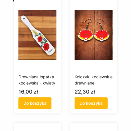
Drewniana łopatka
Kolczyki kociewskie
kociewska - kwiaty
drewniane
Cena
Cena
16,00 zł
22,30 zł
Do koszyka
Do koszyka