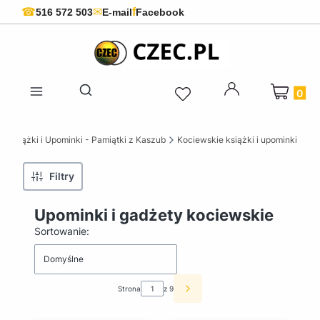
f
☎
✉
516 572 503
E-mail
Facebook
Produkty 
Otwórz wyszukiwarkę
 Książki i Upominki - Pamiątki z Kaszub
Kociewskie książki i upominki
Filtry
Upominki i gadżety kociewskie
Lista produktów
Sortowanie:
Domyślne
Strona
z 9
Następne produkty