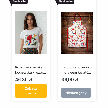
Bestseller
Bestseller
Koszulka damska
Fartuch kuchenny z
kociewska – wzór
motywem kwiatów
haftu kociewskiego
kociewskich, biały
Cena
Cena
46,30 zł
36,00 zł
Zobacz
Niedostępny
produkt