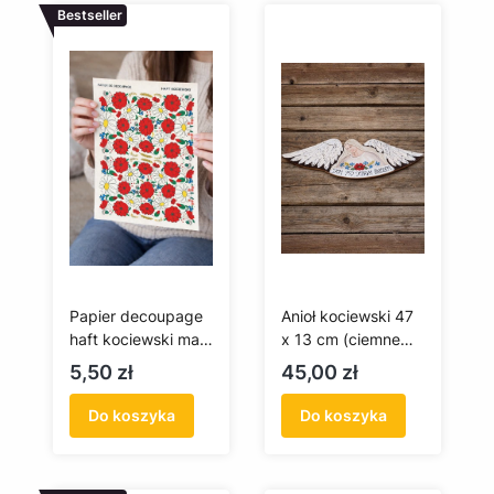
Bestseller
Papier decoupage
Anioł kociewski 47
haft kociewski maki
x 13 cm (ciemne
(A4)
tło)
Cena
Cena
5,50 zł
45,00 zł
Do koszyka
Do koszyka