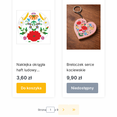
Naklejka okrągła
Breloczek serce
haft ludowy
kociewskie
kociewski
Cena
Cena
3,60 zł
9,90 zł
Do koszyka
Niedostępny
Strona
z 9
Przejdź do ostatniej st