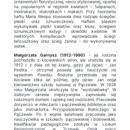
ornamentyki florystycznej, nieco stylizowanej, opartej
na popularnych w regionie kwiatach – tulipanach,
modrakach, stokrotkach i makach. Przy tworzeniu
haftu Maria Wespa stosowała dwa rodzaje ściegów:
płaski oraz sznureczkowy. Haftem płaskim
wykonywała płatki kwiatów oraz kłosy, ściegiem
sznureczkowym łodygi i obwódki kwiatów. W
niektórych kompilacjach wprowadzała ściegi:
łańcuszkowy oraz ścieg Janina - do wykonywania
siatek.
Małgorzata Garnysz (1912-1990)
- jej rodzina
pochodziła z kociewskich stron, ale urodziła się w
1912 r. z dala od tej krainy, gdyż jej ojciec - Jan
Pestka - otrzymał posadę jako nauczyciel na
sąsiednim Powiślu. Rodzina przeniosła się na
Kociewie kilka lat później, gdy ojciec Jan objął
kierownictwo szkoły ludowej w Pączewie. W 1928
roku Małgorzata ukończyła tzw. "wydziałówkę". W
dalszym okresie międzywojnia zajmowała się
rodzinnym domem i opieką nad rodzicami. Pracowała
dorywczo w mleczarni i pączewskiej bibliotece oraz
jako instruktorka Przysposobienia Rolniczego w
Pączewie. Po II wojnie światowej pracowała jako
nauczycielka w szkołach: pączewskiej i bobowskiej.
Kwalifikacje pedagogiczne zdobyła w Liceum
Pedagogicznym w Tczewie. Obok pracy