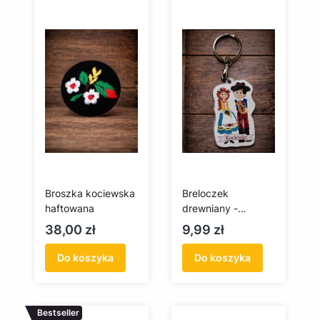
Broszka kociewska
Breloczek
haftowana
drewniany -
kociewska para
Cena
Cena
38,00 zł
9,99 zł
Do koszyka
Do koszyka
Bestseller