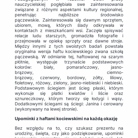
nauczycielskiej pogłębiała swe zainteresowania
związane z różnymi aspektami kultury regionalnej,
penetrując najbliższe środowisko
pączewskie. Zainteresowała się dawnym sprzętem,
ubiorem, mową, których ślady odkrywała w
kontaktach z mieszkańcami wsi. Zaczęła spisywać
relacje ludu starszych, gromadziła fotografie i
przejmowała w opiekę sprzęty oraz dawne stroje.
Między innymi z tych swoistych badań powstała
oryginalna wersja haftu kociewskiego zwana szkołą
pączewską. W odmianie tej, haftowanej na szarym
płótnie, występuje trzynaście podstawowych
kolorów: biały, pomarańczowy, jasno-
brązowy, ciemno-
brązowy, czerwony, bordowy, zółty, liliowy,
fioletowy, różowy, zielony, jasno-niebieski i niebieski.
Podstawowym ściegiem jest ścieg płaski, którym
wykonuje się płatki kwiatów i liście oraz
sznureczkowy, którym tworzy się łodygi i wąsy.
Dodatkowymi ściegami są ściegi: Janina i cerowany
(wykonywany na lewej stronie).
Upominki z haftami kociewskimi na każdą okazję
Bez względu na to, czy szukasz prezentu na
urodziny, święta, czy jako podziękowanie, upominki