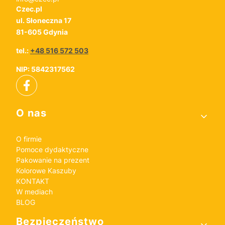
Czec.pl
ul. Słoneczna 17
81-605 Gdynia
tel.:
+48 516 572 503
NIP: 5842317562
Linki w stopce
O nas
O firmie
Pomoce dydaktyczne
Pakowanie na prezent
Kolorowe Kaszuby
KONTAKT
W mediach
BLOG
Bezpieczeństwo