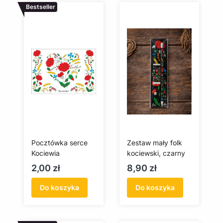
Bestseller
Pocztówka serce
Zestaw mały folk
Kociewia
kociewski, czarny
Cena
Cena
2,00 zł
8,90 zł
Do koszyka
Do koszyka