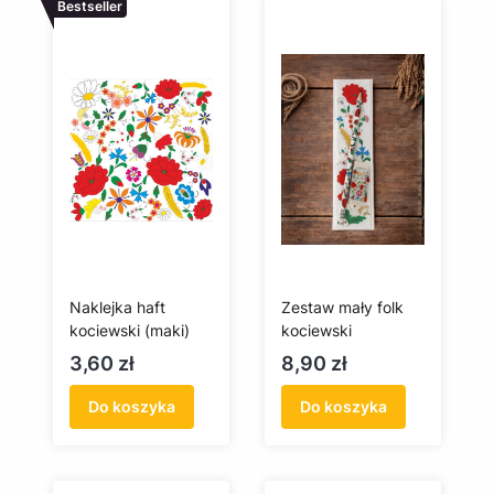
Bestseller
Naklejka haft
Zestaw mały folk
kociewski (maki)
kociewski
Cena
Cena
3,60 zł
8,90 zł
Do koszyka
Do koszyka