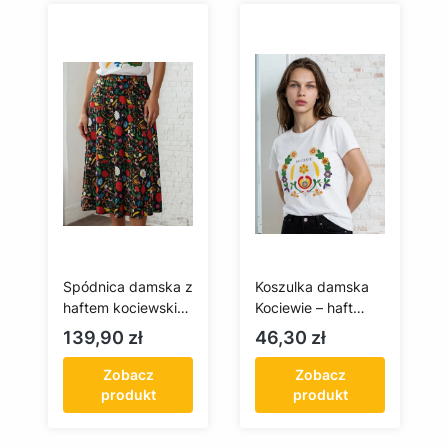
Spódnica damska z
Koszulka damska
haftem kociewskim
Kociewie – haft
– rozkloszowana
kociewski
Cena
Cena
139,90 zł
46,30 zł
Zobacz
Zobacz
produkt
produkt