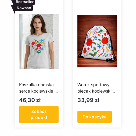
Bestseller
Nowość
Koszulka damska
Worek sportowy -
serce kociewskie –
plecak kociewski
haft kociewski
(biały)
Cena
Cena
46,30 zł
33,99 zł
Zobacz
Do koszyka
produkt