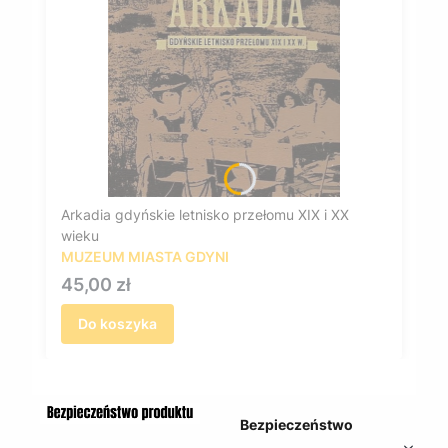
Arkadia gdyńskie letnisko przełomu XIX i XX
wieku
MUZEUM MIASTA GDYNI
Cena
45,00 zł
Do koszyka
Bezpieczeństwo