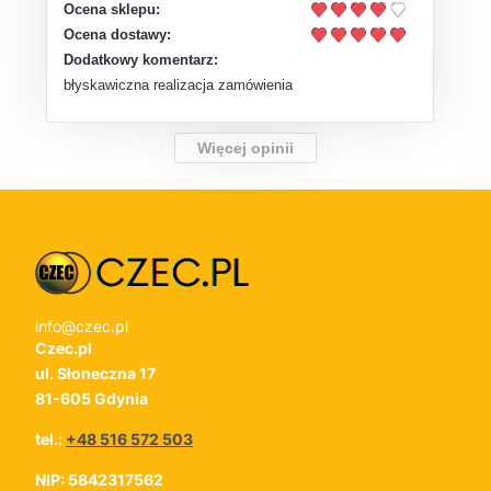
Ocena sklepu:
Ocena dostawy:
Dodatkowy komentarz:
błyskawiczna realizacja zamówienia
Więcej opinii
info@czec.pl
Czec.pl
ul. Słoneczna 17
81-605 Gdynia
tel.:
+48 516 572 503
NIP: 5842317562