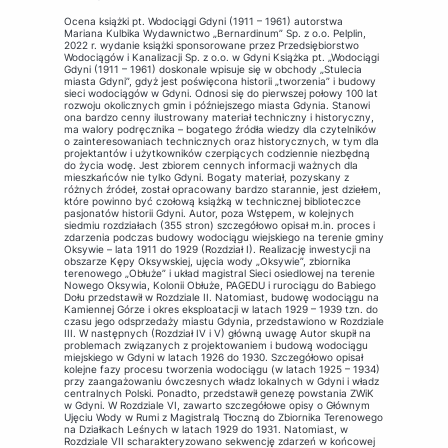
Ocena książki pt. Wodociągi Gdyni (1911 – 1961) autorstwa
Mariana Kulbika Wydawnictwo „Bernardinum” Sp. z o.o. Pelplin,
2022 r. wydanie książki sponsorowane przez Przedsiębiorstwo
Wodociągów i Kanalizacji Sp. z o.o. w Gdyni Książka pt. „Wodociągi
Gdyni (1911 – 1961) doskonale wpisuje się w obchody „Stulecia
miasta Gdyni”, gdyż jest poświęcona historii „tworzenia” i budowy
sieci wodociągów w Gdyni. Odnosi się do pierwszej połowy 100 lat
rozwoju okolicznych gmin i późniejszego miasta Gdynia. Stanowi
ona bardzo cenny ilustrowany materiał techniczny i historyczny,
ma walory podręcznika – bogatego źródła wiedzy dla czytelników
o zainteresowaniach technicznych oraz historycznych, w tym dla
projektantów i użytkowników czerpiących codziennie niezbędną
do życia wodę. Jest zbiorem cennych informacji ważnych dla
mieszkańców nie tylko Gdyni. Bogaty materiał, pozyskany z
różnych źródeł, został opracowany bardzo starannie, jest dziełem,
które powinno być czołową książką w technicznej biblioteczce
pasjonatów historii Gdyni. Autor, poza Wstępem, w kolejnych
siedmiu rozdziałach (355 stron) szczegółowo opisał m.in. proces i
zdarzenia podczas budowy wodociągu wiejskiego na terenie gminy
Oksywie – lata 1911 do 1929 (Rozdział I). Realizację inwestycji na
obszarze Kępy Oksywskiej, ujęcia wody „Oksywie”, zbiornika
terenowego „Obłuże” i układ magistral Sieci osiedlowej na terenie
Nowego Oksywia, Kolonii Obłuże, PAGEDU i rurociągu do Babiego
Dołu przedstawił w Rozdziale II. Natomiast, budowę wodociągu na
Kamiennej Górze i okres eksploatacji w latach 1929 – 1939 tzn. do
czasu jego odsprzedaży miastu Gdynia, przedstawiono w Rozdziale
III. W następnych (Rozdział IV i V) główną uwagę Autor skupił na
problemach związanych z projektowaniem i budową wodociągu
miejskiego w Gdyni w latach 1926 do 1930. Szczegółowo opisał
kolejne fazy procesu tworzenia wodociągu (w latach 1925 – 1934)
przy zaangażowaniu ówczesnych władz lokalnych w Gdyni i władz
centralnych Polski. Ponadto, przedstawił genezę powstania ZWiK
w Gdyni. W Rozdziale VI, zawarto szczegółowe opisy o Głównym
Ujęciu Wody w Rumi z Magistralą Tłoczną do Zbiornika Terenowego
na Działkach Leśnych w latach 1929 do 1931. Natomiast, w
Rozdziale VII scharakteryzowano sekwencję zdarzeń w końcowej