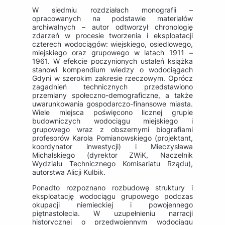
W siedmiu rozdziałach monografii –
opracowanych na podstawie materiałów
archiwalnych – autor odtworzył chronologię
zdarzeń w procesie tworzenia i eksploatacji
czterech wodociągów: wiejskiego, osiedlowego,
miejskiego oraz grupowego w latach 1911
–
1961. W efekcie poczynionych ustaleń książka
stanowi kompendium wiedzy o wodociągach
Gdyni w szerokim zakresie rzeczowym. Oprócz
zagadnień technicznych przedstawiono
przemiany społeczno-demograficzne, a także
uwarunkowania gospodarczo-finansowe miasta.
Wiele miejsca poświęcono licznej grupie
budowniczych wodociągu miejskiego i
grupowego wraz z obszernymi biografiami
profesorów Karola Pomianowskiego (projektant,
koordynator inwestycji) i Mieczysława
Michalskiego (dyrektor ZWiK, Naczelnik
Wydziału Technicznego Komisariatu Rządu),
autorstwa Alicji Kulbik.
Ponadto rozpoznano rozbudowę struktury i
eksploatację wodociągu grupowego podczas
okupacji niemieckiej i powojennego
piętnastolecia. W uzupełnieniu narracji
historycznej o przedwojennym wodociągu