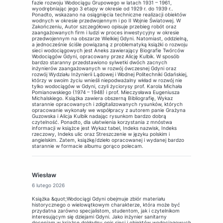
fazie rozwoju Wodociągu Grupowego w latach 1931 – 1961,
wyodrębniając jego 3 etapy w okresie od 1929 r. do 1939 r..
Ponadto, wskazano na osiągnięcia techniczne realizacji obiektów
wodnych w okresie przedwojennym i po II Wojnie Światowej. W
Zakończeniu, Autor szczegółowo opisuje przebieg robót oraz
zaangażowanych firm i ludzi w proces inwestycyjny w okresie
przedwojennym na obszarze Wielkiej Gdyni. Natomiast, oddzielną,
a jednocześnie ściśle powiązaną z problematyką książki o rozwoju
sieci wodociągowych jest Aneks zawierający Biografie Twórców
Wodociągów Gdyni, opracowany przez Alicję Kulbik. W sposób
bardzo staranny przedstawiono sylwetki dwóch zacnych
inżynierów zaangażowanych w rozwój ówczesnej Gdyni oraz
rozwój Wydziału Inżynierii Lądowej i Wodnej Politechniki Gdańskiej,
którzy w swoim życiu wnieśli niepodważalny wkład w rozwój nie
tylko wodociągów w Gdyni, czyli życiorysy prof. Karola Michała
Pomianowskiego (1974 – 1948) i prof. Mieczysława Eugeniusza
Michalskiego. Książka zawiera obszerną Bibliografię, Wykaz
starannie opracowanych i zdigitalizowanych rysunków, których
opracowanie wykonały we współpracy z autorem panie Grażyna
Guzowska i Alicja Kulbik nadając rysunkom bardzo dobrą
czytelność. Ponadto, dla ułatwienia korzystania z mnóstwa
informacji w książce jest Wykaz tabel, Indeks nazwisk, Indeks
rzeczowy, Indeks ulic oraz Streszczenie w języku polskim i
angielskim. Zatem, książkę/dzieło opracowanej i wydanej bardzo
starannie w formacie albumu gorąco polecam.
Wiesław
6 lutego 2026
Książka &quot;Wodociągi Gdyni obejmuje zbiór materiału
historycznego o wielowątkowym charakterze, która może być
przydatna zarówno specjalistom, studentom, jak i czytelnikom
interesującym się dziejami Gdyni. Jako inżynier sanitarny
doceniam w książce dokładny opis sieci i obiektów wodociągowych