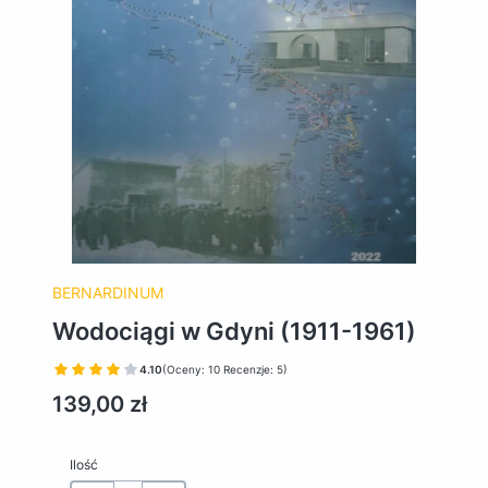
BERNARDINUM
Wodociągi w Gdyni (1911-1961)
4.10
(Oceny: 10 Recenzje: 5)
Cena
139,00 zł
Ilość