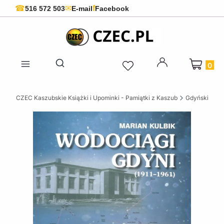
f
☎
✉
516 572 503
E-mail
Facebook
Produkty 
Otwórz wyszukiwarkę
CZEC Kaszubskie Książki i Upominki - Pamiątki z Kaszub
Gdyńskie ksią