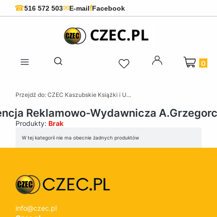
f
☎
✉
516 572 503
E-mail
Facebook
Produkty 
Otwórz wyszukiwarkę
Przejdź do:
CZEC Kaszubskie Książki i Upominki - Pamiątki z Kaszub
ncja Reklamowo-Wydawnicza A.Grzegor
Produkty:
Brak
Lista produktów
W tej kategorii nie ma obecnie żadnych produktów
info@czec.pl