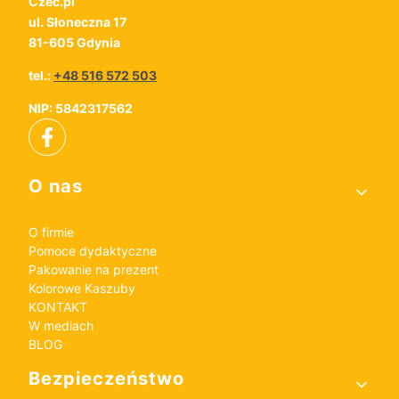
Czec.pl
ul. Słoneczna 17
81-605 Gdynia
tel.:
+48 516 572 503
NIP: 5842317562
Linki w stopce
O nas
O firmie
Pomoce dydaktyczne
Pakowanie na prezent
Kolorowe Kaszuby
KONTAKT
W mediach
BLOG
Bezpieczeństwo