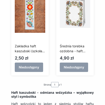
Zakładka haft
Średnia torebka
kaszubski (szkoła
ozdobna - haft
wdzydzka)
wdzydzki
Cena
Cena
2,50 zł
4,90 zł
Niedostępny
Niedostępny
Strona
z 1
Haft kaszubski - odmiana wdzydzka – wyjątkowy
styl i symbolika
Haft wdzydzki to jeden z siedmiu stylów haftu