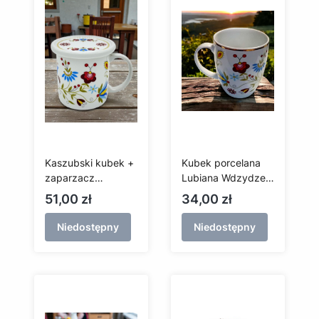
Kaszubski kubek +
Kubek porcelana
zaparzacz
Lubiana Wdzydze
porcelana Lubiana
(Filip)
Cena
Cena
51,00 zł
34,00 zł
(Eryk) - Wdzydze
Niedostępny
Niedostępny