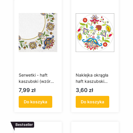
Serwetki - haft
Naklejka okrągła
kaszubski (wzór
haft kaszubski
wdzydzki)
(szkoła wdzydzka)
Cena
Cena
7,99 zł
3,60 zł
Do koszyka
Do koszyka
Bestseller