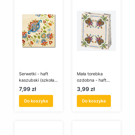
Serwetki - haft
Mała torebka
kaszubski (szkoła
ozdobna - haft
wdzydzka)
kaszubski -
Cena
Cena
7,99 zł
3,99 zł
Wdzydze
Do koszyka
Do koszyka