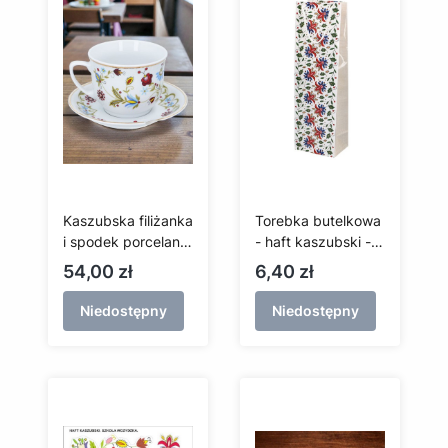
Kaszubska filiżanka
Torebka butelkowa
i spodek porcelana
- haft kaszubski -
Lubiana (Wdzydze)
szkoła wdzydzka
Cena
Cena
54,00 zł
6,40 zł
Niedostępny
Niedostępny