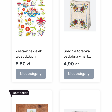
Zestaw naklejek
Średnia torebka
wdzydzkich
ozdobna - haft
(przezroczyste tło)
Wdzydze
Cena
Cena
5,80 zł
4,90 zł
Niedostępny
Niedostępny
Bestseller