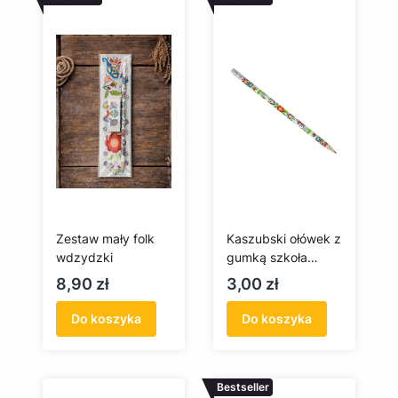
Zestaw mały folk
Kaszubski ołówek z
wdzydzki
gumką szkoła
wdzydzka
Cena
Cena
8,90 zł
3,00 zł
Do koszyka
Do koszyka
Bestseller