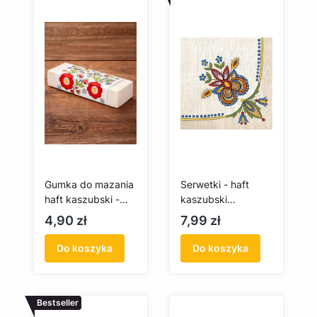
Gumka do mazania
Serwetki - haft
haft kaszubski -
kaszubski
szkoła wdzydzka
(Wdzydze)
Cena
Cena
4,90 zł
7,99 zł
Do koszyka
Do koszyka
Bestseller