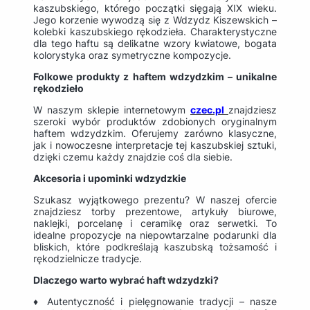
kaszubskiego, którego początki sięgają XIX wieku.
Jego korzenie wywodzą się z Wdzydz Kiszewskich –
kolebki kaszubskiego rękodzieła. Charakterystyczne
dla tego haftu są delikatne wzory kwiatowe, bogata
kolorystyka oraz symetryczne kompozycje.
Folkowe produkty z haftem wdzydzkim – unikalne
rękodzieło
W naszym sklepie internetowym
czec.pl
znajdziesz
szeroki wybór produktów zdobionych oryginalnym
haftem wdzydzkim. Oferujemy zarówno klasyczne,
jak i nowoczesne interpretacje tej kaszubskiej sztuki,
dzięki czemu każdy znajdzie coś dla siebie.
Akcesoria i upominki wdzydzkie
Szukasz wyjątkowego prezentu? W naszej ofercie
znajdziesz torby prezentowe, artykuły biurowe,
naklejki, porcelanę i ceramikę oraz serwetki. To
idealne propozycje na niepowtarzalne podarunki dla
bliskich, które podkreślają kaszubską tożsamość i
rękodzielnicze tradycje.
Dlaczego warto wybrać haft wdzydzki?
♦ Autentyczność i pielęgnowanie tradycji – nasze