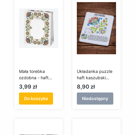
Mała torebka
Układanka puzzle
ozdobna - haft
haft kaszubski
kaszubski -
(szkoła wdzydzka)
Cena
Cena
3,99 zł
8,90 zł
wdzydzki
Do koszyka
Niedostępny