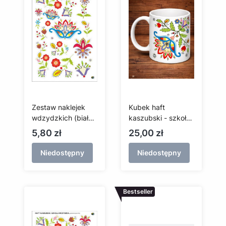
Zestaw naklejek
Kubek haft
wdzydzkich (białe
kaszubski - szkoła
tło)
wdzydzka
Cena
Cena
5,80 zł
25,00 zł
Niedostępny
Niedostępny
Bestseller