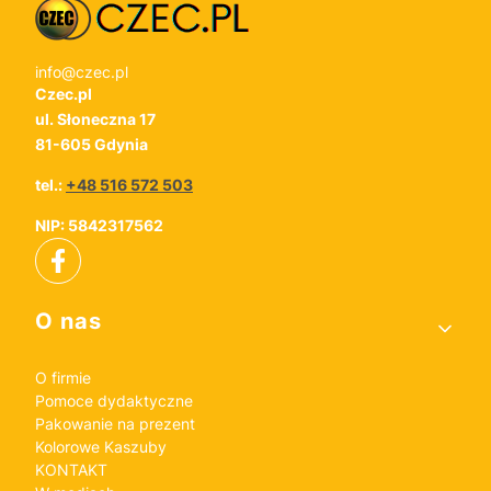
info@czec.pl
Czec.pl
ul. Słoneczna 17
81-605 Gdynia
tel.:
+48 516 572 503
NIP: 5842317562
Linki w stopce
O nas
O firmie
Pomoce dydaktyczne
Pakowanie na prezent
Kolorowe Kaszuby
KONTAKT