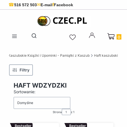
f
☎
✉
516 572 503
E-mail
Facebook
Produkty 
Otwórz wyszukiwarkę
ZEC Kaszubskie Książki i Upominki - Pamiątki z Kaszub
Haft kaszubski
Filtry
HAFT WDZYDZKI
Lista produktów
Sortowanie:
Domyślne
Strona
z 1
Bestseller
Bestseller