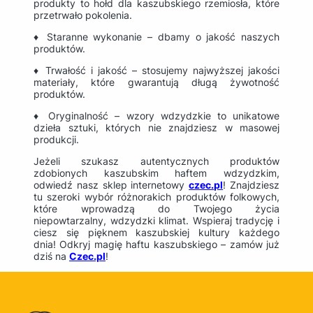
produkty to hołd dla kaszubskiego rzemiosła, które
przetrwało pokolenia.
♦ Staranne wykonanie – dbamy o jakość naszych
produktów.
♦ Trwałość i jakość – stosujemy najwyższej jakości
materiały, które gwarantują długą żywotność
produktów.
♦ Oryginalność – wzory wdzydzkie to unikatowe
dzieła sztuki, których nie znajdziesz w masowej
produkcji.
Jeżeli szukasz autentycznych produktów
zdobionych kaszubskim haftem wdzydzkim,
odwiedź nasz sklep internetowy
czec.pl
! Znajdziesz
tu szeroki wybór różnorakich produktów folkowych,
które wprowadzą do Twojego życia
niepowtarzalny, wdzydzki klimat. Wspieraj tradycję i
ciesz się pięknem kaszubskiej kultury każdego
dnia! Odkryj magię haftu kaszubskiego – zamów już
dziś na
Czec.pl
!