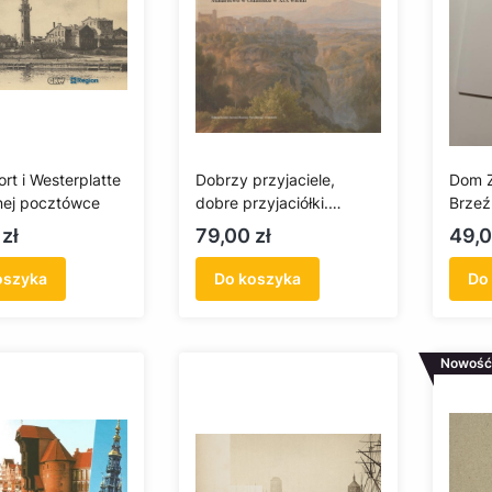
rt i Westerplatte
Dobrzy przyjaciele,
Dom Z
nej pocztówce
dobre przyjaciółki.
Brzeź
Malarstwo w Gdańsku w
Cena
Cen
zł
79,00 zł
49,0
XIX wieku
oszyka
Do koszyka
Do
Nowość