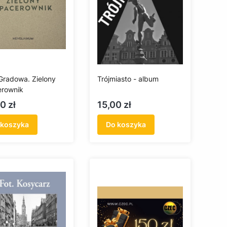
Gradowa. Zielony
Trójmiasto - album
rownik
a
Cena
0 zł
15,00 zł
 koszyka
Do koszyka