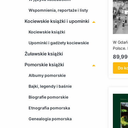
Wspomnienia, reportaże i listy
Kociewskie książki i upominki
Kociewskie książki
W Gdańs
Upominki i gadżety kociewskie
Polsce.
Żuławskie książki
Mieście
Cena
89,99
Pomorskie książki
Do k
Albumy pomorskie
Bajki, legendy i baśnie
Biografie pomorskie
Etnografia pomorska
Genealogia pomorska