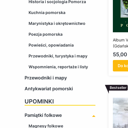
Historia i socjologia Pomorza
Kuchnia pomorska
Marynistyka i okrętownictwo
Poezja pomorska
Album V
Powieści, opowiadania
(Gdańs
Cena
55,00 
Przewodniki, turystyka i mapy
Do k
Wspomnienia, reportaże i listy
Przewodniki i mapy
Bestseller
Antykwariat pomorski
UPOMINKI
Pamiątki folkowe
Magnesy folkowe