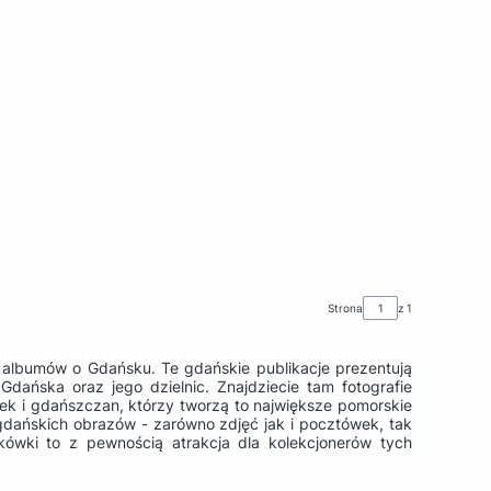
Strona
z 1
ę albumów o Gdańsku. Te gdańskie publikacje prezentują
Gdańska oraz jego dzielnic. Znajdziecie tam fotografie
k i gdańszczan, którzy tworzą to największe pomorskie
 gdańskich obrazów - zarówno zdjęć jak i pocztówek, tak
kówki to z pewnością atrakcja dla kolekcjonerów tych