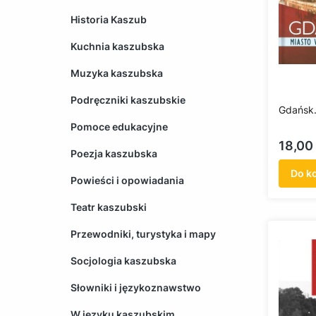
Historia Kaszub
Kuchnia kaszubska
Muzyka kaszubska
Podręczniki kaszubskie
Gdańsk.
Pomoce edukacyjne
Cena
18,00 
Poezja kaszubska
Do k
Powieści i opowiadania
Teatr kaszubski
Przewodniki, turystyka i mapy
Socjologia kaszubska
Słowniki i językoznawstwo
W języku kaszubskim