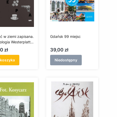
ć w ziemi zapisana.
Gdańsk 99 miejsc
ologia Westerplatte.
og wystawy
a
Cena
0 zł
39,00 zł
 koszyka
Niedostępny