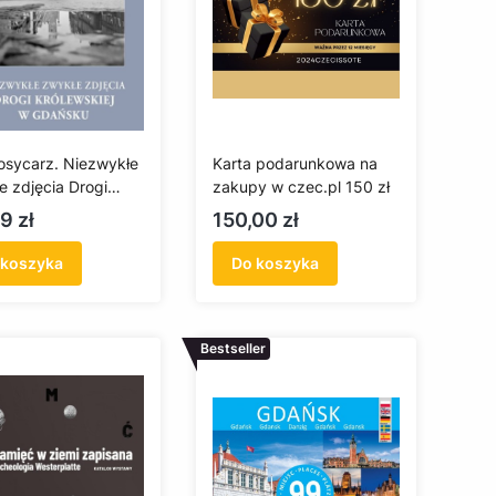
Kosycarz. Niezwykłe
Karta podarunkowa na
e zdjęcia Drogi
zakupy w czec.pl 150 zł
wskiej w Gdańsku
a
Cena
9 zł
150,00 zł
 koszyka
Do koszyka
Bestseller