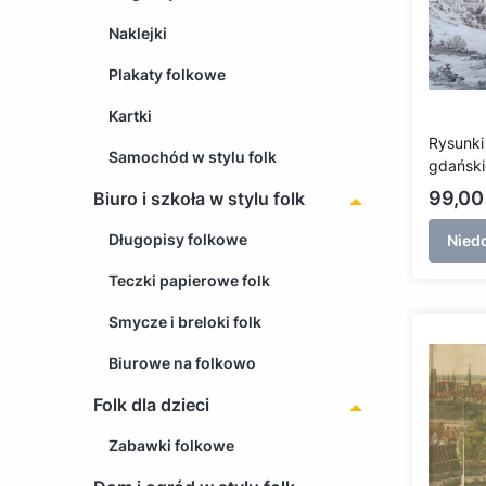
Naklejki
Plakaty folkowe
Kartki
Rysunki
Samochód w stylu folk
gdański
działaj
Cena
99,00 
Biuro i szkoła w stylu folk
w XIX w
Długopisy folkowe
Nied
Teczki papierowe folk
Smycze i breloki folk
Biurowe na folkowo
Folk dla dzieci
Zabawki folkowe