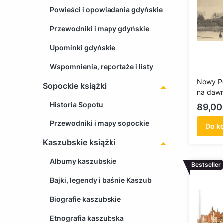
Powieści i opowiadania gdyńskie
Przewodniki i mapy gdyńskie
Upominki gdyńskie
Wspomnienia, reportaże i listy
Nowy Po
Sopockie książki
na daw
Historia Sopotu
Cena
89,00 
Przewodniki i mapy sopockie
Do k
Kaszubskie książki
Albumy kaszubskie
Bestseller
Bajki, legendy i baśnie Kaszub
Biografie kaszubskie
Etnografia kaszubska