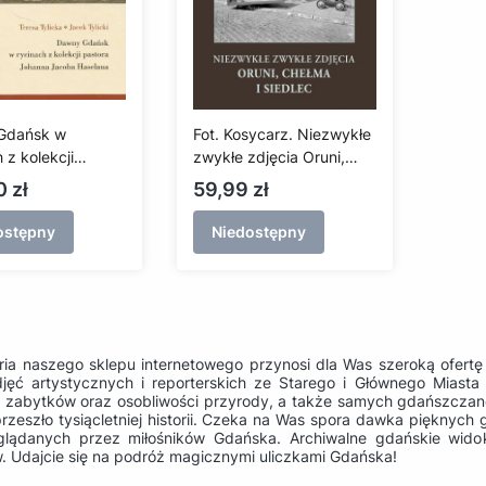
Gdańsk w
Fot. Kosycarz. Niezwykłe
 z kolekcji
zwykłe zdjęcia Oruni,
 Johanna Jacoba
Chełma i Siedlec
Cena
 zł
59,99 zł
a
ostępny
Niedostępny
ria naszego sklepu internetowego przynosi dla Was szeroką ofert
djęć artystycznych i reporterskich ze Starego i Głównego Miasta 
 zabytków oraz osobliwości przyrody, a także samych gdańszczane
przeszło tysiącletniej historii. Czeka na Was spora dawka pięknych
glądanych przez miłośników Gdańska. Archiwalne gdańskie wido
w. Udajcie się na podróż magicznymi uliczkami Gdańska!