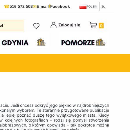
f
☎
✉
516 572 503
E-mail
Facebook
POLSKI
ZŁ
Produkty w koszyku:
Zaloguj się
zł
macie. Jeśli chcesz odkryć jego piękno w najdrobniejszych
skonałym wyborem. Te starannie przygotowane publikacje
wala lepiej poznać duszę tego wyjątkowego miasta. Kiedy
 kolejnych fotografiach – rodzi się pomysł stworzenia
krajobrazowych, o którym opowiada – tak pokrótce można
h nie tylko słownych historii i opowieści.