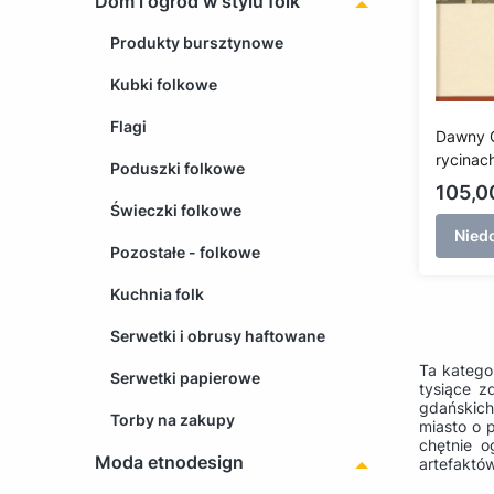
Dom i ogród w stylu folk
Produkty bursztynowe
Kubki folkowe
Flagi
Dawny 
rycinach
Poduszki folkowe
pastora
Cena
105,00
Heselau
Świeczki folkowe
Nied
Pozostałe - folkowe
Kuchnia folk
Serwetki i obrusy haftowane
Ta katego
Serwetki papierowe
tysiące z
gdańskich
Torby na zakupy
miasto o 
chętnie o
Moda etnodesign
artefaktó