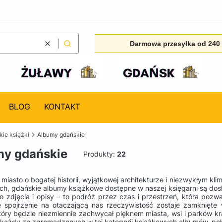
Darmowa przesyłka od 240 
Wyczyść
Szukaj
BLOG
KONTAKT
ie książki
Albumy gdańskie
y gdańskie
Produkty:
22
miasto o bogatej historii, wyjątkowej architekturze i niezwykłym kli
ch, gdańskie albumy książkowe dostępne w naszej księgarni są do
lko zdjęcia i opisy – to podróż przez czas i przestrzeń, która poz
 spojrzenie na otaczającą nas rzeczywistość zostaje zamknięte w
tóry będzie niezmiennie zachwycał pięknem miasta, wsi i parków 
każdy ze zgromadzonych w tej kategorii książkowych albumów, pełnyc