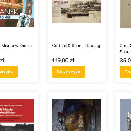
 Miasto wolności
Gottheil & Sohn in Danzig
Góra 
Space
Cena
Cen
zł
119,00 zł
35,0
oszyka
Do koszyka
Do