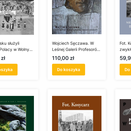
ku służyli
Wojciech Sęczawa. W
Fot. 
 Polacy w Wolnym
Leśnej Galerii Profesorów
zwykł
 Gdańsku
Marzeny i Janusza
Króle
Cena
Cen
 zł
110,00 zł
59,9
Jaśkiewiczów
oszyka
Do koszyka
Do