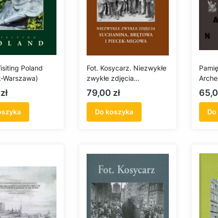
isiting Poland
Fot. Kosycarz. Niezwykłe
Pamię
k-Warszawa)
zwykłe zdjęcia
Arche
Suchanina, Brętowa i
Katal
Cena
Cen
zł
79,00 zł
65,0
Piecek-Migowa
oszyka
Do koszyka
Do