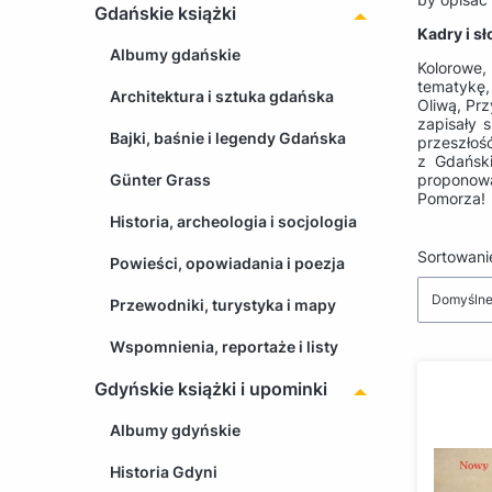
Gdańskie książki
Kadry i s
Albumy gdańskie
Kolorowe,
tematykę,
Architektura i sztuka gdańska
Oliwą, Prz
zapisały 
Bajki, baśnie i legendy Gdańska
przeszłoś
z Gdańs
Günter Grass
proponowa
Pomorza!
Historia, archeologia i socjologia
Lista 
Sortowani
Powieści, opowiadania i poezja
Domyśln
Przewodniki, turystyka i mapy
Wspomnienia, reportaże i listy
Gdyńskie książki i upominki
Albumy gdyńskie
Historia Gdyni