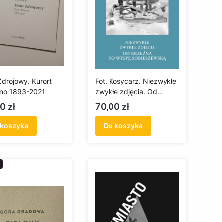
drojowy. Kurort
Fot. Kosycarz. Niezwykłe
no 1893-2021
zwykłe zdjęcia. Od
Brzeźna po Wyspę
a
Cena
0 zł
70,00 zł
Sobieszewską
 koszyka
Do koszyka