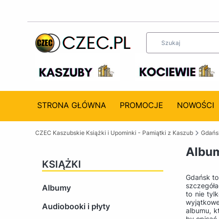
STRONA GŁÓWNA
PROMOCJE
NOWOŚCI
CZEC Kaszubskie Książki i Upominki - Pamiątki z Kaszub
Gdańsk
Album
KSIĄŻKI
Gdańsk to 
szczegóła
Albumy
to nie ty
wyjątkowe
Audiobooki i płyty
albumu, k
by opisać 