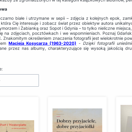
łowa
 czarno białe i utrzymane w sepii – zdjęcia z kolejnych epok, za
 która Cię interesuje i zobacz świat przez obiektyw autora unikaln
ymorzem i Żabianką oraz Sopot i Gdynia – to tylko nieliczne miejsca,
się na zdjęciach, pocztówkach i we wspomnieniach. Poznaj Gdańsk, 
ć. Znakomitym określeniem znaczenia fotografii jest wielokrotnie p
kiem
Macieja Kosycarza (1963-2020)
-
Dzięki fotografii unieś
ne przez nas albumy, charakteryzujące się wysoką jakością druk
produktów
e:
e