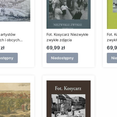
 artystów
Fot. Kosycarz Niezwykłe
Fot. 
ch i obcych
zwykłe zdjęcia
zwykł
ących w Gdańsku
Gdań
Cena
Cen
zł
69,99 zł
69,9
ieku
ostępny
Niedostępny
Ni