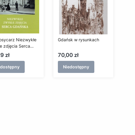
Kosycarz Niezwykłe
Gdańsk w rysunkach
e zdjęcia Serca
ska
a
Cena
9 zł
70,00 zł
edostępny
Niedostępny