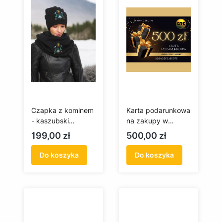
Czapka z kominem
Karta podarunkowa
- kaszubski
na zakupy w
komplet
czec.pl 500 zł
Cena
Cena
199,00 zł
500,00 zł
Do koszyka
Do koszyka