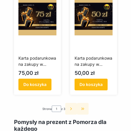
Karta podarunkowa
Karta podarunkowa
na zakupy w
na zakupy w
czec.pl 75 zł
czec.pl 50 zł
Cena
Cena
75,00 zł
50,00 zł
Do koszyka
Do koszyka
Strona
z 3
Przejdź do ostatniej st
Pomysły na prezent z Pomorza dla
każdego