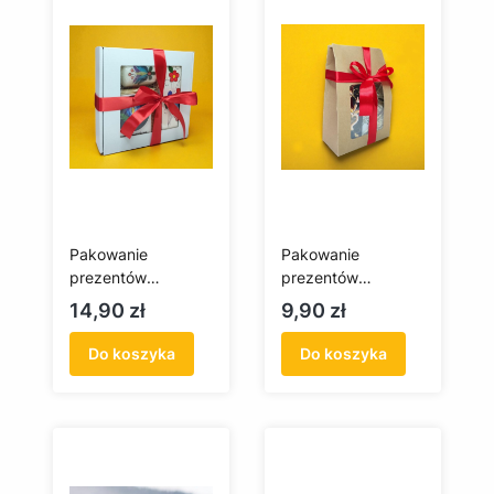
Pakowanie
Pakowanie
prezentów
prezentów
Premium – gotowy
Standard –
Cena
Cena
14,90 zł
9,90 zł
prezent z duszą
eleganckie
Kaszub
opakowanie
Do koszyka
Do koszyka