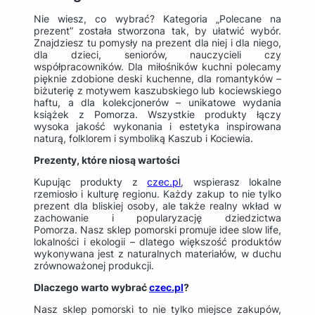
Nie wiesz, co wybrać? Kategoria „Polecane na
prezent” została stworzona tak, by ułatwić wybór.
Znajdziesz tu pomysły na prezent dla niej i dla niego,
dla dzieci, seniorów, nauczycieli czy
współpracowników. Dla miłośników kuchni polecamy
pięknie zdobione deski kuchenne, dla romantyków –
biżuterię z motywem kaszubskiego lub kociewskiego
haftu, a dla kolekcjonerów – unikatowe wydania
książek z Pomorza. Wszystkie produkty łączy
wysoka jakość wykonania i estetyka inspirowana
naturą, folklorem i symboliką Kaszub i Kociewia.
Prezenty, które niosą wartości
Kupując produkty z
czec.pl
, wspierasz lokalne
rzemiosło i kulturę regionu. Każdy zakup to nie tylko
prezent dla bliskiej osoby, ale także realny wkład w
zachowanie i popularyzację dziedzictwa
Pomorza. Nasz sklep pomorski promuje idee slow life,
lokalności i ekologii – dlatego większość produktów
wykonywana jest z naturalnych materiałów, w duchu
zrównoważonej produkcji.
Dlaczego warto wybrać
czec.pl
?
Nasz sklep pomorski to nie tylko miejsce zakupów,