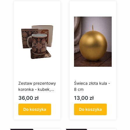
Zestaw prezentowy
Świeca złota kula -
koronka - kubek,
8 cm
podkładka, kartka
Cena
Cena
36,00 zł
13,00 zł
Do koszyka
Do koszyka