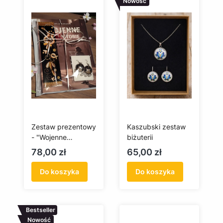
Nowość
Zestaw prezentowy
Kaszubski zestaw
- "Wojenne
biżuterii
herstorie" +
Cena
Cena
78,00 zł
65,00 zł
upominki
Do koszyka
Do koszyka
Bestseller
Nowość