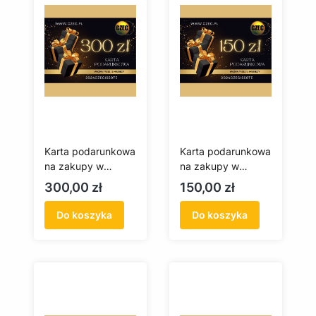
Karta podarunkowa
Karta podarunkowa
na zakupy w
na zakupy w
czec.pl 300 zł
czec.pl 150 zł
Cena
Cena
300,00 zł
150,00 zł
Do koszyka
Do koszyka