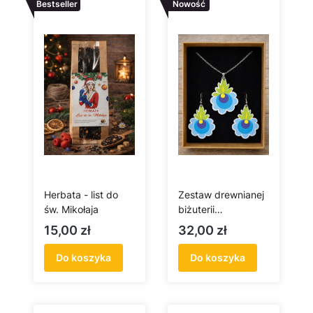
Bestseller
Nowość
Herbata - list do
Zestaw drewnianej
św. Mikołaja
biżuterii
kaszubskiej –
Cena
Cena
15,00 zł
32,00 zł
kolczyki i wisiorek
Do koszyka
Do koszyka