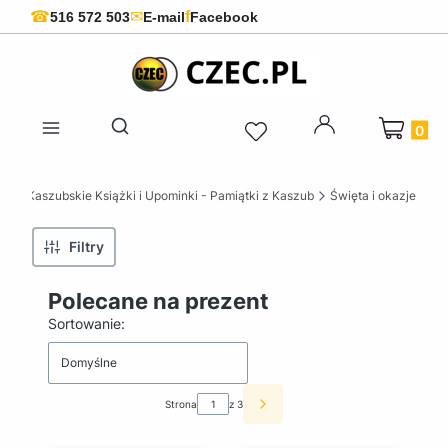
f
☎
✉
516 572 503
E-mail
Facebook
Produkty 
Otwórz wyszukiwarkę
ZEC Kaszubskie Książki i Upominki - Pamiątki z Kaszub
Święta i okazje
Filtry
Polecane na prezent
Lista produktów
Sortowanie:
Domyślne
Strona
z 3
Następne produkty