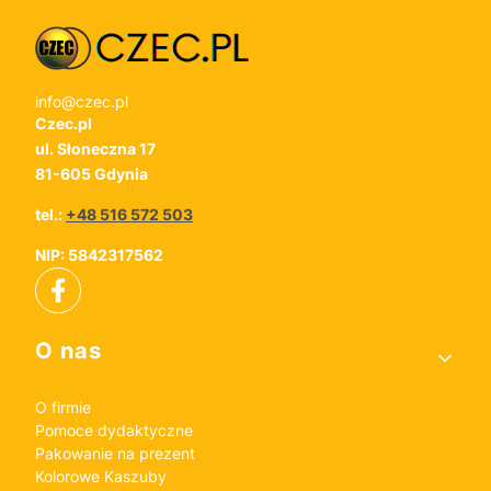
info@czec.pl
Czec.pl
ul. Słoneczna 17
81-605 Gdynia
tel.:
+48 516 572 503
NIP: 5842317562
Linki w stopce
O nas
O firmie
Pomoce dydaktyczne
Pakowanie na prezent
Kolorowe Kaszuby