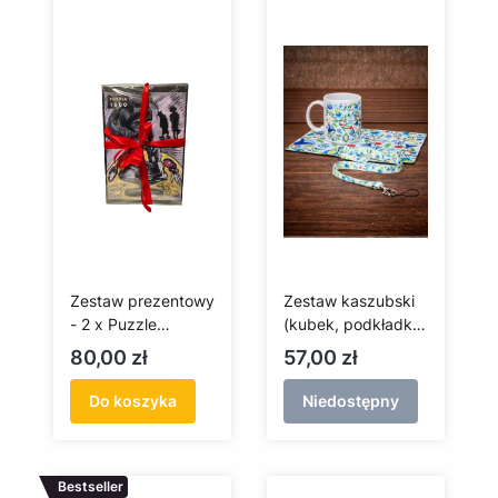
Zestaw prezentowy
Zestaw kaszubski
- 2 x Puzzle
(kubek, podkładka
Witkacy
pod mysz, smycz)
Cena
Cena
80,00 zł
57,00 zł
Do koszyka
Niedostępny
Bestseller