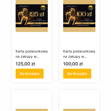
Karta podarunkowa
Karta podarunkowa
na zakupy w
na zakupy w
czec.pl 125 zł
czec.pl 100 zł
Cena
Cena
125,00 zł
100,00 zł
Do koszyka
Do koszyka