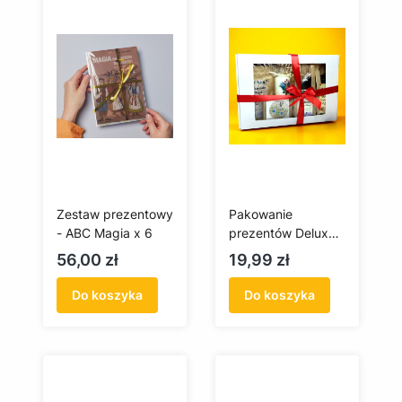
Zestaw prezentowy
Pakowanie
- ABC Magia x 6
prezentów Deluxe –
gotowy prezent z
Cena
Cena
56,00 zł
19,99 zł
serca Pomorza
Do koszyka
Do koszyka