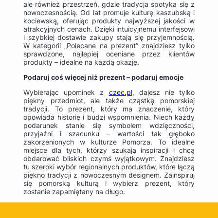
ale również przestrzeń, gdzie tradycja spotyka się z
nowoczesnością. Od lat promuje kulturę kaszubską i
kociewską, oferując produkty najwyższej jakości w
atrakcyjnych cenach. Dzięki intuicyjnemu interfejsowi
i szybkiej dostawie zakupy stają się przyjemnością.
W kategorii „Polecane na prezent” znajdziesz tylko
sprawdzone, najlepiej oceniane przez klientów
produkty – idealne na każdą okazję.
Podaruj coś więcej niż prezent – podaruj emocje
Wybierając upominek z
czec.pl
, dajesz nie tylko
piękny przedmiot, ale także cząstkę pomorskiej
tradycji. To prezent, który ma znaczenie, który
opowiada historię i budzi wspomnienia. Niech każdy
podarunek stanie się symbolem wdzięczności,
przyjaźni i szacunku – wartości tak głęboko
zakorzenionych w kulturze Pomorza. To idealne
miejsce dla tych, którzy szukają inspiracji i chcą
obdarować bliskich czymś wyjątkowym. Znajdziesz
tu szeroki wybór regionalnych produktów, które łączą
piękno tradycji z nowoczesnym designem. Zainspiruj
się pomorską kulturą i wybierz prezent, który
zostanie zapamiętany na długo.