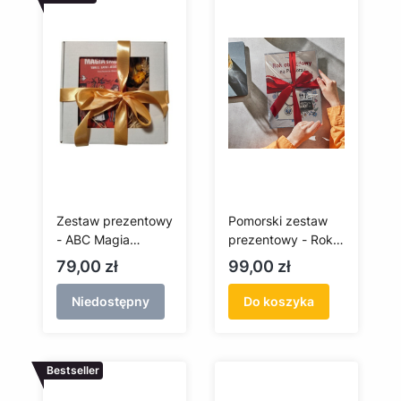
Zestaw prezentowy
Pomorski zestaw
- ABC Magia
prezentowy - Rok
Pomorza + bukiet
obrzędowy,
Cena
Cena
79,00 zł
99,00 zł
Czarownice, brelok
Niedostępny
Do koszyka
Bestseller