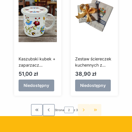
Kaszubski kubek +
Zestaw ściereczek
zaparzacz
kuchennych z
porcelana Lubiana
haftem kaszubskim
Cena
Cena
51,00 zł
38,90 zł
(Eryk) - Wdzydze
Niedostępny
Niedostępny
Strona
z 3
Wróć do pierwszej strony z produktami
Przejdź do ostatni