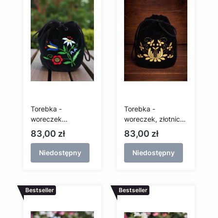
Torebka -
Torebka -
woreczek
woreczek, złotnica
kaszubski
kaszubska
Cena
Cena
83,00 zł
83,00 zł
Niedostępny
Niedostępny
Bestseller
Bestseller