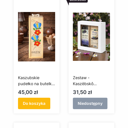
Kaszubskie
Zestaw -
pudełko na butelkę
Kaszëbskô
- ręcznie malowane
smarlëna
Cena
Cena
45,00 zł
31,50 zł
porzeczka kawa i
herbata
Do koszyka
Niedostępny