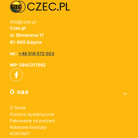
info@czec.pl
Czec.pl
ul. Słoneczna 17
81-605 Gdynia
tel.:
+48 516 572 503
NIP: 5842317562
Linki w stopce
O nas
O firmie
Pomoce dydaktyczne
Pakowanie na prezent
Kolorowe Kaszuby
KONTAKT