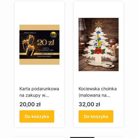
Karta podarunkowa
Kociewska choinka
na zakupy w
(malowana na
czec.pl 20 zł
drewnie)
Cena
Cena
20,00 zł
32,00 zł
Do koszyka
Do koszyka