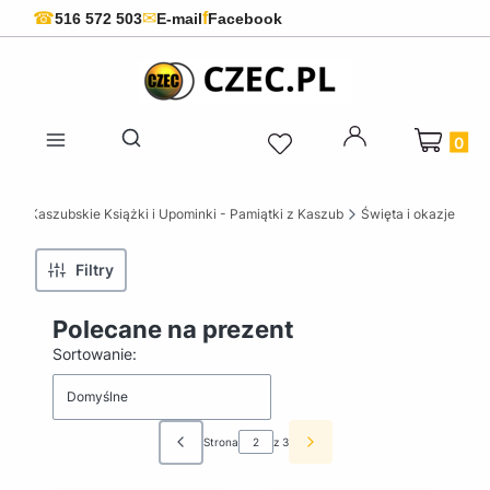
f
☎
✉
516 572 503
E-mail
Facebook
Produkty 
Otwórz wyszukiwarkę
ZEC Kaszubskie Książki i Upominki - Pamiątki z Kaszub
Święta i okazje
Filtry
Polecane na prezent
Lista produktów
Sortowanie:
Domyślne
Strona
z 3
Poprzednie produkty
Następne produkty