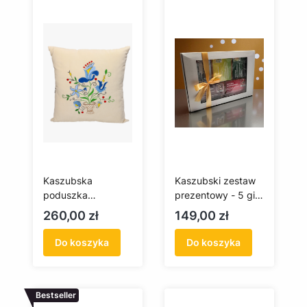
Kaszubska
Kaszubski zestaw
poduszka
prezentowy - 5 gier
haftowana
dla dzieci
Cena
Cena
260,00 zł
149,00 zł
(Żukowo)
Do koszyka
Do koszyka
Bestseller