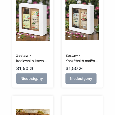
Zestaw -
Zestaw -
kociewska kawa
Kaszëbskô malëna
miętowa i herbata
truskawkowa kawa
Cena
Cena
31,50 zł
31,50 zł
zielona
i herbata
Niedostępny
Niedostępny