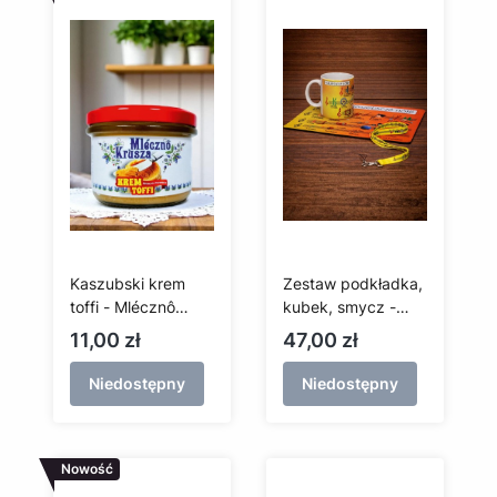
Kaszubski krem
Zestaw podkładka,
toffi - Mlécznô
kubek, smycz -
Krusza - 245 g
kaszubskie nuty
Cena
Cena
11,00 zł
47,00 zł
krówki
Niedostępny
Niedostępny
Nowość