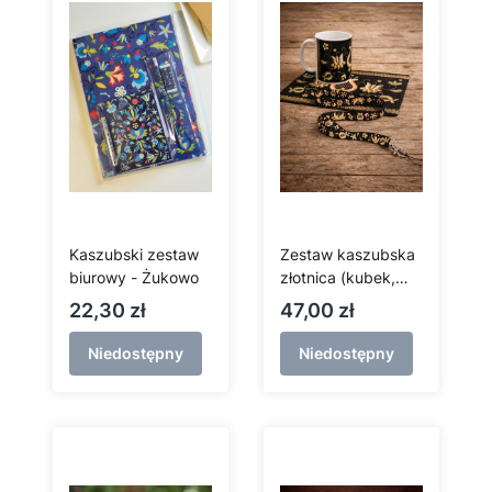
Kaszubski zestaw
Zestaw kaszubska
biurowy - Żukowo
złotnica (kubek,
podkładka pod
Cena
Cena
22,30 zł
47,00 zł
mysz, smycz)
Niedostępny
Niedostępny