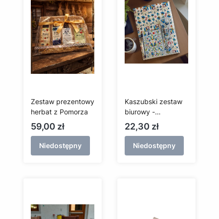
Zestaw prezentowy
Kaszubski zestaw
herbat z Pomorza
biurowy -
Wejherowo
Cena
Cena
59,00 zł
22,30 zł
Niedostępny
Niedostępny