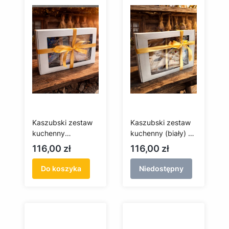
Kaszubski zestaw
Kaszubski zestaw
kuchenny
kuchenny (biały) -
(granatowy) -
fartuch, rękawice,
Cena
Cena
116,00 zł
116,00 zł
fartuch, rękawice,
kawa, herbata,
kawa, herbata,
świeczka
Do koszyka
Niedostępny
świeczka