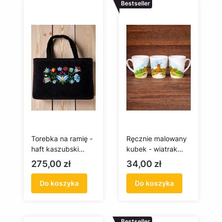
Bestseller
Torebka na ramię -
Ręcznie malowany
haft kaszubski
kubek - wiatrak
(szkoła
kaszubski
Cena
Cena
275,00 zł
34,00 zł
wejherowska)
Do koszyka
Do koszyka
Bestseller