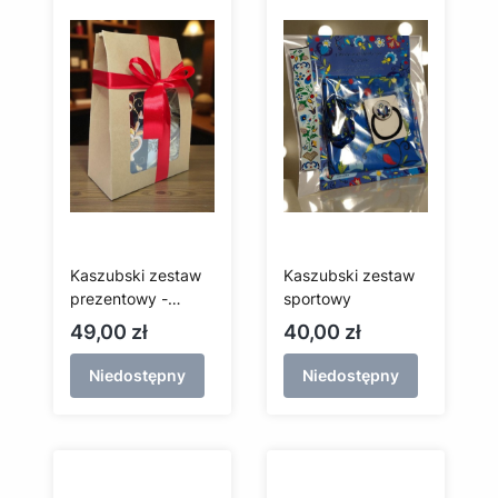
Kaszubski zestaw
Kaszubski zestaw
prezentowy -
sportowy
kubek + świeczka
Cena
Cena
49,00 zł
40,00 zł
+ zakładka
Niedostępny
Niedostępny