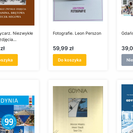
sycarz. Niezwykłe
Fotografie. Leon Perszon
Gdańs
zdjęcia
na, Brętowa i
Cena
Cen
zł
59,99 zł
39,0
-Migowa
oszyka
Do koszyka
Ni