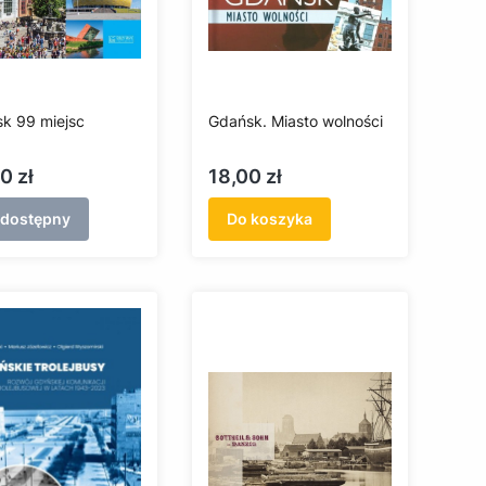
k 99 miejsc
Gdańsk. Miasto wolności
a
Cena
0 zł
18,00 zł
edostępny
Do koszyka