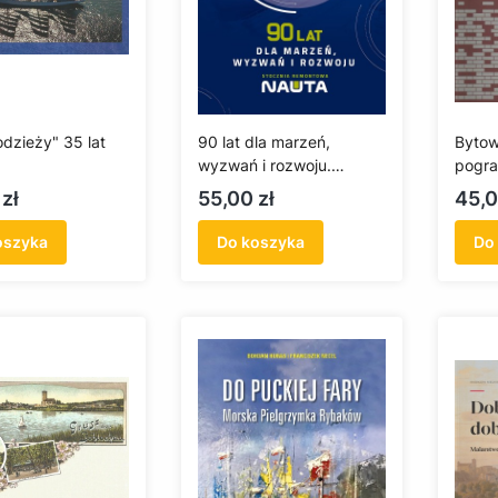
odzieży" 35 lat
90 lat dla marzeń,
Bytow
wyzwań i rozwoju.
pogra
Stocznia Remontowa
Cena
Cen
zł
55,00 zł
45,0
NAUTA S.A.
oszyka
Do koszyka
Do