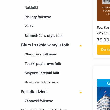
Naklejki
Plakaty folkowe
Kartki
Fot. Ko
zwykłe 
Samochód w stylu folk
Suchani
Cena
79,00 
Piecek
Biuro i szkoła w stylu folk
Do k
Długopisy folkowe
Teczki papierowe folk
Smycze i breloki folk
Biurowe na folkowo
Folk dla dzieci
Zabawki folkowe