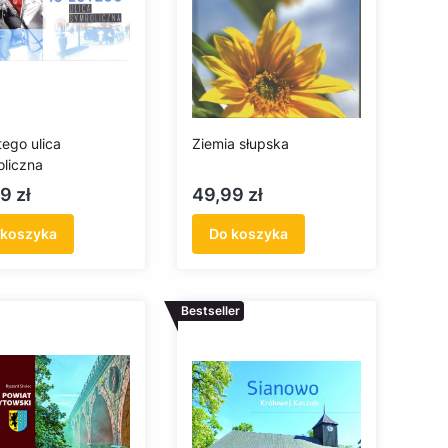
tego ulica
Ziemia słupska
liczna
a
Cena
9 zł
49,99 zł
 koszyka
Do koszyka
Bestseller