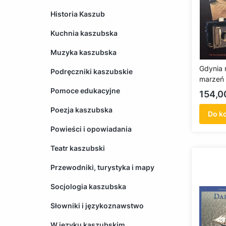
Historia Kaszub
Kuchnia kaszubska
Muzyka kaszubska
Gdynia 
Podręczniki kaszubskie
marzeń
Pomoce edukacyjne
Cena
154,00
Poezja kaszubska
Do k
Powieści i opowiadania
Teatr kaszubski
Przewodniki, turystyka i mapy
Socjologia kaszubska
Słowniki i językoznawstwo
W języku kaszubskim