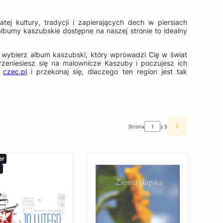
ej kultury, tradycji i zapierających dech w piersiach
lbumy kaszubskie dostępne na naszej stronie to idealny
i wybierz album kaszubski, który wprowadzi Cię w świat
przeniesiesz się na malownicze Kaszuby i poczujesz ich
a
czec.pl
i przekonaj się, dlaczego ten region jest tak
Strona
z 5
Następne pro
er