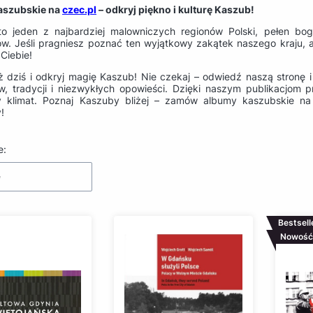
aszubskie na
czec.pl
– odkryj piękno i kulturę Kaszub!
o jeden z najbardziej malowniczych regionów Polski, pełen bogat
ów. Jeśli pragniesz poznać ten wyjątkowy zakątek naszego kraju, a
Ciebie!
 dziś i odkryj magię Kaszub! Nie czekaj – odwiedź naszą stronę 
w, tradycji i niezwykłych opowieści. Dzięki naszym publikacjom 
y klimat. Poznaj Kaszuby bliżej – zamów albumy kaszubskie n
!
produktów
e:
e
Bestsell
Nowość