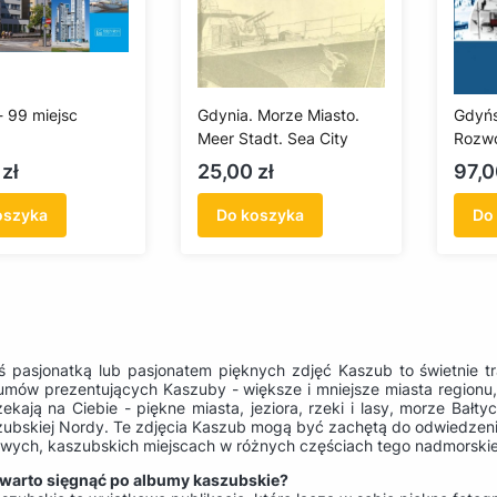
- 99 miejsc
Gdynia. Morze Miasto.
Gdyńs
Meer Stadt. Sea City
Rozwó
komun
Cena
Cen
zł
25,00 zł
97,0
w lat
oszyka
Do koszyka
Do
teś pasjonatką lub pasjonatem pięknych zdjęć Kaszub to świetnie t
bumów prezentujących Kaszuby - większe i mniejsze miasta regionu, 
ekają na Ciebie - piękne miasta, jeziora, rzeki i lasy, morze Bałt
zubskiej Nordy. Te zdjęcia Kaszub mogą być zachętą do odwiedzen
liwych, kaszubskich miejscach w różnych częściach tego nadmorskie
warto sięgnąć po albumy kaszubskie?