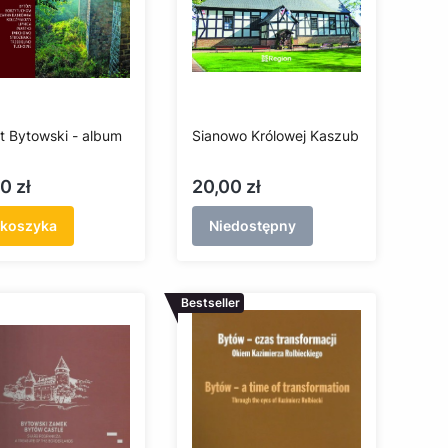
t Bytowski - album
Sianowo Królowej Kaszub
a
Cena
0 zł
20,00 zł
 koszyka
Niedostępny
Bestseller