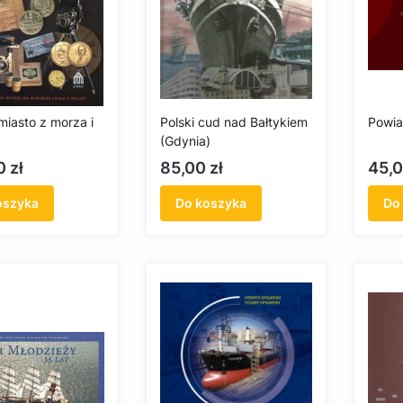
miasto z morza i
Polski cud nad Bałtykiem
Powia
(Gdynia)
Cena
Cen
 zł
85,00 zł
45,0
oszyka
Do koszyka
Do