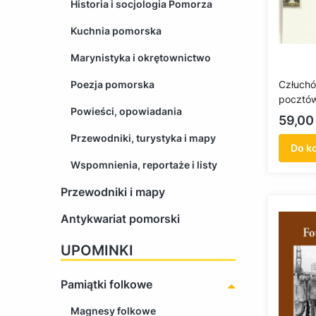
Historia i socjologia Pomorza
Kuchnia pomorska
Marynistyka i okrętownictwo
Poezja pomorska
Człuchó
pocztó
Powieści, opowiadania
Cena
59,00 
Przewodniki, turystyka i mapy
Do k
Wspomnienia, reportaże i listy
Przewodniki i mapy
Antykwariat pomorski
UPOMINKI
Pamiątki folkowe
Magnesy folkowe