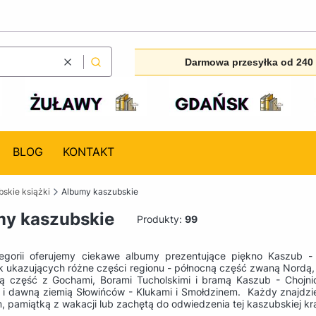
Darmowa przesyłka od 240 
Wyczyść
Szukaj
BLOG
KONTAKT
skie książki
Albumy kaszubskie
y kaszubskie
Produkty:
99
egorii oferujemy ciekawe albumy prezentujące piękno Kaszub - 
 ukazujących różne części regionu - północną część zwaną Nordą
ą część z Gochami, Borami Tucholskimi i bramą Kaszub - Chojni
 i dawną ziemią Słowińców - Klukami i Smołdzinem. Każdy znajdzi
, pamiątką z wakacji lub zachętą do odwiedzenia tej kaszubskiej k