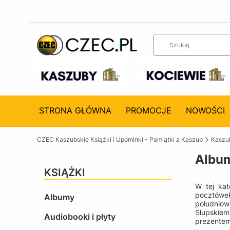
STRONA GŁÓWNA
PROMOCJE
NOWOŚCI
CZEC Kaszubskie Książki i Upominki - Pamiątki z Kaszub
Kaszub
Album
KSIĄŻKI
W tej kat
pocztówek
Albumy
południow
Słupskiem
Audiobooki i płyty
prezentem