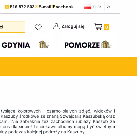
f
☎
✉
516 572 503
E-mail
Facebook
POLSKI
ZŁ
Produkty w koszyku:
Zaloguj się
zł
tysiące kolorowych i czarno-białych zdjęć, widoków i
, Kaszuby środkowe ze znaną Szwajcarią Kaszubską oraz
cami. Nie zabraknie też zachodnich rubieży Kaszub ze
e coś dla siebie! Te ciekawe albumy mogą być świetnym
rainy podczas kolejnej podróży na Kaszuby.