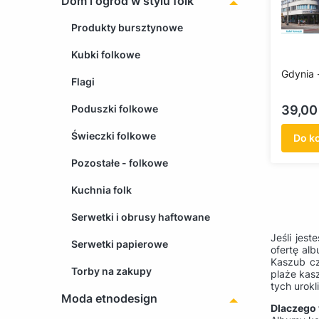
Dom i ogród w stylu folk
Produkty bursztynowe
Kubki folkowe
Gdynia 
Flagi
Cena
Poduszki folkowe
39,00 
Świeczki folkowe
Do k
Pozostałe - folkowe
Kuchnia folk
Serwetki i obrusy haftowane
Jeśli jes
Serwetki papierowe
ofertę al
Kaszub cz
Torby na zakupy
plaże kas
tych urok
Moda etnodesign
Dlaczego 