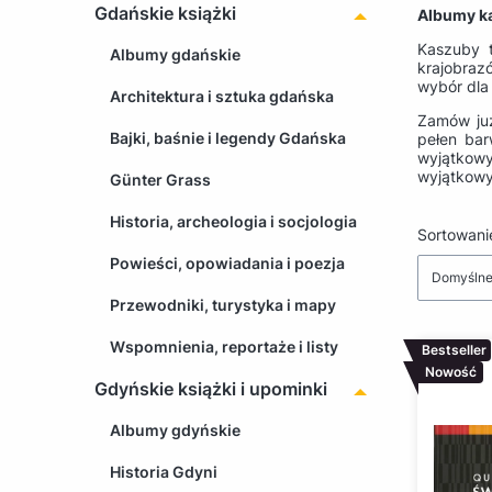
Gdańskie książki
Albumy k
Kaszuby t
Albumy gdańskie
krajobraz
wybór dla 
Architektura i sztuka gdańska
Zamów już
Bajki, baśnie i legendy Gdańska
pełen bar
wyjątkow
wyjątkowy
Günter Grass
Historia, archeologia i socjologia
Lista 
Sortowani
Powieści, opowiadania i poezja
Domyśln
Przewodniki, turystyka i mapy
Wspomnienia, reportaże i listy
Bestseller
Nowość
Gdyńskie książki i upominki
Albumy gdyńskie
Historia Gdyni