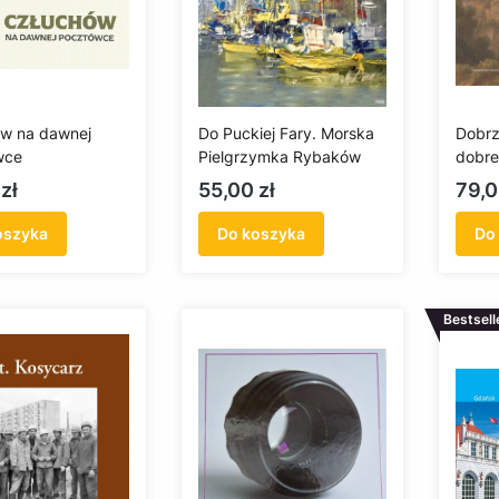
w na dawnej
Do Puckiej Fary. Morska
Dobrz
wce
Pielgrzymka Rybaków
dobre 
Malar
Cena
Cen
zł
55,00 zł
79,0
XIX w
oszyka
Do koszyka
Do
Bestsell