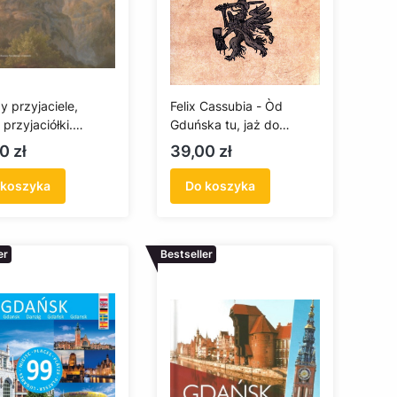
y przyjaciele,
Felix Cassubia - Òd
przyjaciółki.
Gduńska tu, jaż do
stwo w Gdańsku w
Roztoczi bróm
a
Cena
0 zł
39,00 zł
ieku
 koszyka
Do koszyka
er
Bestseller