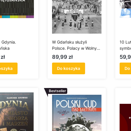
 Gdynia.
W Gdańsku służyli
10 Lu
ańska
Polsce. Polacy w Wolnym
symbo
Mieście Gdańsku
Cena
Cen
zł
89,99 zł
59,9
oszyka
Do koszyka
Do
Bestseller