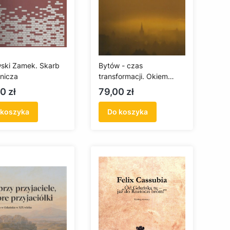
ski Zamek. Skarb
Bytów - czas
nicza
transformacji. Okiem
Kazimierza Rolbieckiego /
a
Cena
0 zł
79,00 zł
Bytów - a time of
transformation. Through
 koszyka
Do koszyka
the eyes of Kazimierz
Rolbiecki