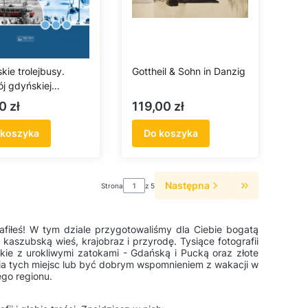
kie trolejbusy.
Gottheil & Sohn in Danzig
j gdyńskiej
ikacji trolejbusowej
a
Cena
0 zł
119,00 zł
ach 1943–2023
 koszyka
Do koszyka
Następna
Strona
z 5
Przejdź do os
rafiłeś! W tym dziale przygotowaliśmy dla Ciebie bogatą
kaszubską wieś, krajobraz i przyrodę. Tysiące fotografii
yckie z urokliwymi zatokami - Gdańską i Pucką oraz złote
ia tych miejsc lub być dobrym wspomnieniem z wakacji w
go regionu.