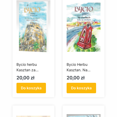
Bycio herbu
Bycio Herbu
Kasztan za
Kasztan. Na
oceanem
Gochach / Bëtk na
Cena
Cena
20,00 zł
20,00 zł
Gòchach + płyta
CD
Do koszyka
Do koszyka