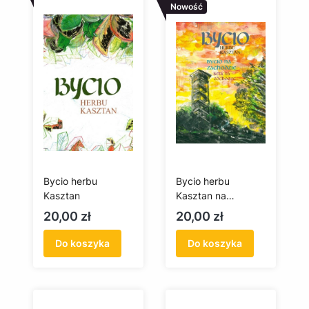
Nowość
Bycio herbu
Bycio herbu
Kasztan
Kasztan na
zachodzie / Bëtk
Cena
Cena
20,00 zł
20,00 zł
na zôchòdze
Do koszyka
Do koszyka