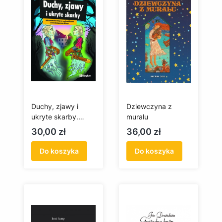
Duchy, zjawy i
Dziewczyna z
ukryte skarby.
muralu
Niesamowite
Cena
Cena
30,00 zł
36,00 zł
miejsca
województwa
Do koszyka
Do koszyka
zachodniopomorski
ego