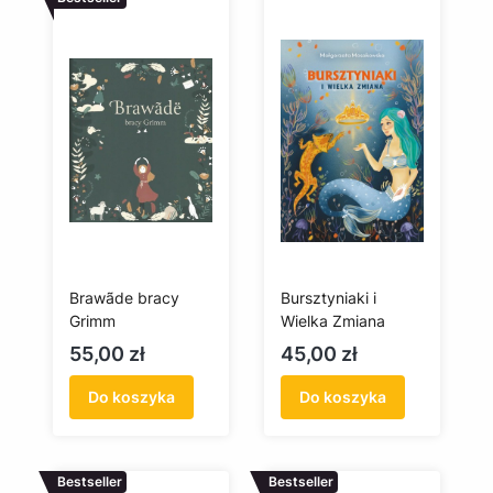
Brawãde bracy
Bursztyniaki i
Grimm
Wielka Zmiana
Cena
Cena
55,00 zł
45,00 zł
Do koszyka
Do koszyka
Bestseller
Bestseller