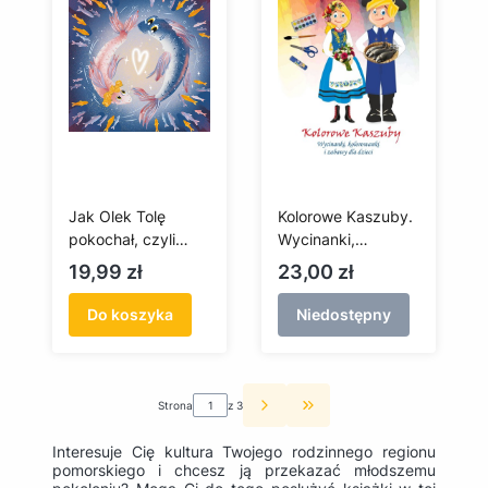
Jak Olek Tolę
Kolorowe Kaszuby.
pokochał, czyli
Wycinanki,
sandacze z
kolorowanki i
Cena
Cena
19,99 zł
23,00 zł
Kościelnego i
zabawy dla dzieci
Wołczycy
Do koszyka
Niedostępny
Strona
z 3
Przejdź do ostatniej st
Interesuje Cię kultura Twojego rodzinnego regionu
pomorskiego i chcesz ją przekazać młodszemu