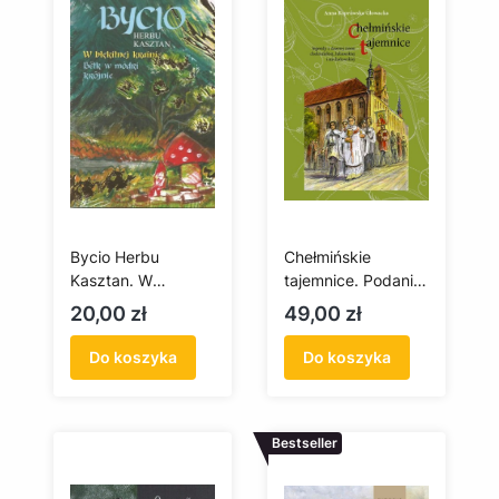
Bycio Herbu
Chełmińskie
Kasztan. W
tajemnice. Podania
błękitnej krainie /
z ziemi
Cena
Cena
20,00 zł
49,00 zł
Bëtk w mòdri
chełmińskiej,
krôjnie + płyta CD
lubawskiej i
Do koszyka
Do koszyka
michałowskiej
Bestseller