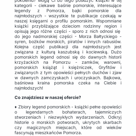
pokoleniu? Mogą Ci do tego posłużyć książki w tej
kategorii - ciekawe baśnie pomorskie, interesujące
legendy z Pomorza, bajki pomorskie dla
najmłodszych - wszystkie te publikacje czekają w
naszej księgarni o profilu pomorskim. Wspomniane
książki przybliżające dzieciom rodzinny region i
opisują jego różne części - sporo z nich odnosi się
do jego nadmorskiej części - Morza Bałtyckiego -
syren, bożków morskich, piratów i innych rabusiów.
Kolejna część publikacji dla najmłodszych jest
związana z kulturą kaszubską i kociewską. Dużo
pomorskich legend odnosi się do dawnych historii
krzyżackich na Pomorzu - zamków, warowni,
pomorskich książąt i księżniczek, Gryfitów i
związanych z tym opowieści pełnych duchów i zjaw
w dawnych zamczyskach i uroczyskach. Bajkowa,
baśniowa kraina pomorska czeka na Ciebie i
najmłodszych!
Co znajdziesz w naszej ofercie?
♦ Zbiory legend pomorskich - książki pełne opowieści
o legendarnych bohaterach, tajemniczych
stworzeniach i niezwykłych wydarzeniach. Odkryj
historie o morskich potworach, ukrytych skarbach
czy magicznych miejscach, które od wieków
fascynują mieszkańców Pomorza.