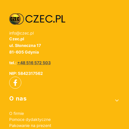
info@czec.pl
Czec.pl
ul. Słoneczna 17
81-605 Gdynia
tel.:
+48 516 572 503
NIP: 5842317562
Linki w stopce
O nas
O firmie
Pomoce dydaktyczne
Pakowanie na prezent