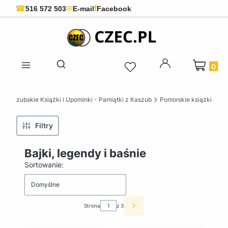
f
☎
✉
516 572 503
E-mail
Facebook
Produkty 
Otwórz wyszukiwarkę
 Kaszubskie Książki i Upominki - Pamiątki z Kaszub
Pomorskie książki
Filtry
Bajki, legendy i baśnie
Lista produktów
Sortowanie:
Domyślne
Strona
z 3
Następne produkty