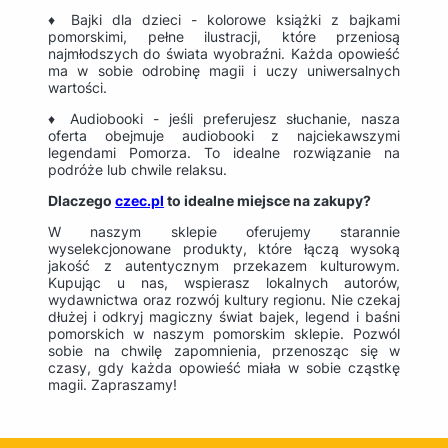
♦ Bajki dla dzieci - kolorowe książki z bajkami
pomorskimi, pełne ilustracji, które przeniosą
najmłodszych do świata wyobraźni. Każda opowieść
ma w sobie odrobinę magii i uczy uniwersalnych
wartości.
♦ Audiobooki - jeśli preferujesz słuchanie, nasza
oferta obejmuje audiobooki z najciekawszymi
legendami Pomorza. To idealne rozwiązanie na
podróże lub chwile relaksu.
Dlaczego
czec.pl
to idealne miejsce na zakupy?
W naszym sklepie oferujemy starannie
wyselekcjonowane produkty, które łączą wysoką
jakość z autentycznym przekazem kulturowym.
Kupując u nas, wspierasz lokalnych autorów,
wydawnictwa oraz rozwój kultury regionu. Nie czekaj
dłużej i odkryj magiczny świat bajek, legend i baśni
pomorskich w naszym pomorskim sklepie. Pozwól
sobie na chwilę zapomnienia, przenosząc się w
czasy, gdy każda opowieść miała w sobie cząstkę
magii. Zapraszamy!