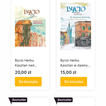
Bycio Herbu
Bycio Herbu
Kasztan nad
Kasztan w dawnym
Bałtykiem
Bytowie
Cena
Cena
20,00 zł
15,00 zł
Do koszyka
Do koszyka
Bestseller
Bestseller