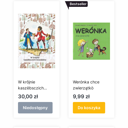
Bestseller
W krôjnie
Werónka chce
kaszëbsczich
zwierzątkò
brawãdów
Cena
Cena
30,00 zł
9,99 zł
Niedostępny
Do koszyka