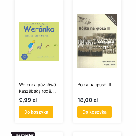
Werónka pòznôwô
Bôjka na głosë III
kaszëbską rodã.
Zesziwk do
Cena
Cena
9,99 zł
18,00 zł
malënków i zabawë
Do koszyka
Do koszyka
Bestseller