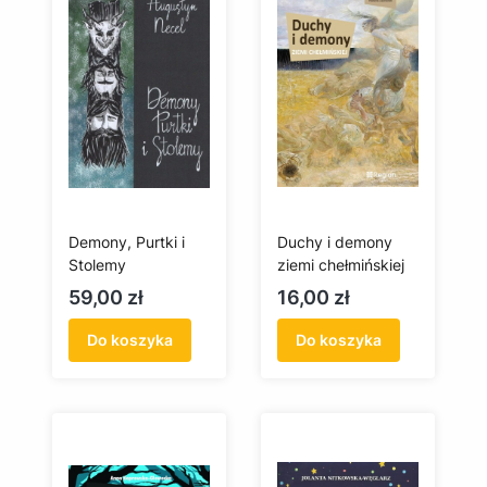
Demony, Purtki i
Duchy i demony
Stolemy
ziemi chełmińskiej
Cena
Cena
59,00 zł
16,00 zł
Do koszyka
Do koszyka