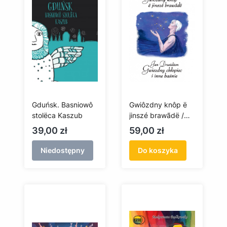
Gduńsk. Basniowô
Gwiôzdny knôp ë
stolëca Kaszub
jinszé brawãdë /
Gwiezdny chłopiec
Cena
Cena
39,00 zł
59,00 zł
i inne baśnie
Niedostępny
Do koszyka