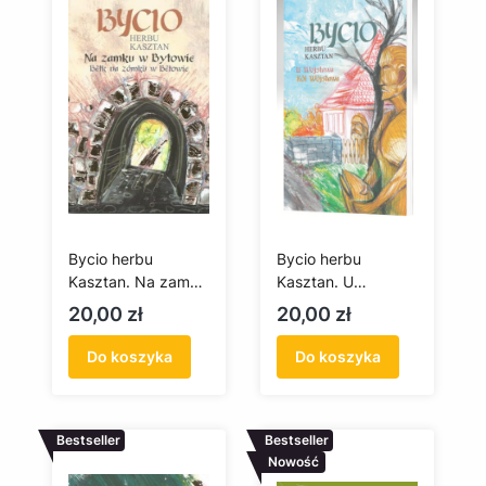
Bycio herbu
Bycio herbu
Kasztan. Na zamku
Kasztan. U
w Bytowie. Bëtk na
Wojsława / Kòl
Cena
Cena
20,00 zł
20,00 zł
zómkù w Bëtowie +
Wòjsława + płyta
CD
CD
Do koszyka
Do koszyka
Bestseller
Bestseller
Nowość