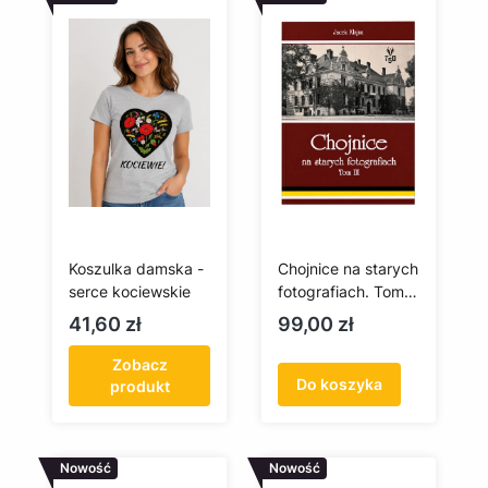
Koszulka damska -
Chojnice na starych
serce kociewskie
fotografiach. Tom
III
Cena
Cena
41,60 zł
99,00 zł
Zobacz
Do koszyka
produkt
Nowość
Nowość