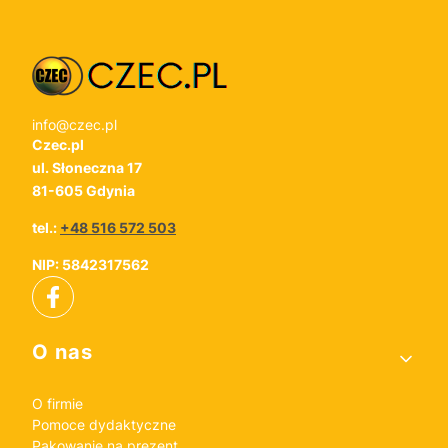
info@czec.pl
Czec.pl
ul. Słoneczna 17
81-605 Gdynia
tel.:
+48 516 572 503
NIP: 5842317562
Linki w stopce
O nas
O firmie
Pomoce dydaktyczne
Pakowanie na prezent