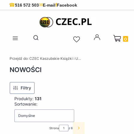
f
☎
✉
516 572 503
E-mail
Facebook
Produkty 
Otwórz wyszukiwarkę
Przejdź do:
CZEC Kaszubskie Książki i Upominki - Pamiątki z Kaszub
NOWOŚCI
Filtry
Produkty:
131
Lista produktów
Sortowanie:
Domyślne
Strona
z 6
Następne produkty