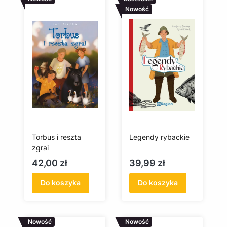
Nowość
Torbus i reszta
Legendy rybackie
zgrai
Cena
Cena
42,00 zł
39,99 zł
Do koszyka
Do koszyka
Nowość
Nowość