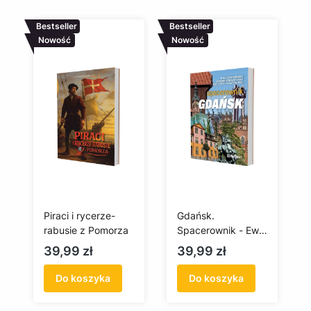
Bestseller
Bestseller
Nowość
Nowość
Piraci i rycerze-
Gdańsk.
rabusie z Pomorza
Spacerownik - Ewa
Czerwińska,
Cena
Cena
39,99 zł
39,99 zł
Joanna
Kruszewska,
Do koszyka
Do koszyka
Krzysztof
Nowotarski