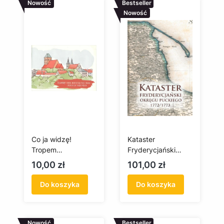
Nowość
Bestseller
Nowość
Co ja widzę!
Kataster
Tropem
Fryderycjański
architektonicznych
Okręgu Puckiego
Cena
Cena
10,00 zł
101,00 zł
zagadek
1772/1773
chojnickiego
Do koszyka
Do koszyka
Starego Miasta
Nowość
Bestseller