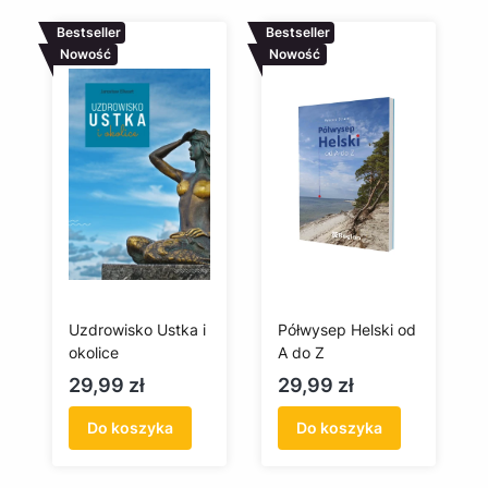
Bestseller
Bestseller
Nowość
Nowość
Uzdrowisko Ustka i
Półwysep Helski od
okolice
A do Z
Cena
Cena
29,99 zł
29,99 zł
Do koszyka
Do koszyka