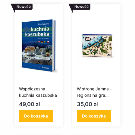
Nowość
Nowość
Współczesna
W stronę Jamna –
kuchnia kaszubska
regionalna gra
planszowa Muzeum
Cena
Cena
49,00 zł
35,00 zł
w Koszalinie
Do koszyka
Do koszyka