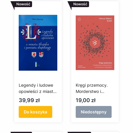
Nowość
Nowość
Legendy i ludowe
Kręgi przemocy.
opowieści z miasta
Morderstwo i
Słupska i powiatu
antysemityzm w
Cena
Cena
39,99 zł
19,00 zł
słupskiego
niemieckim
miasteczku
Do koszyka
Niedostępny