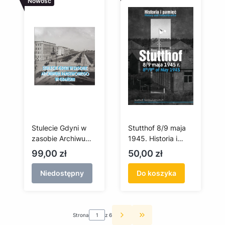
Nowość
Stulecie Gdyni w
Stutthof 8/9 maja
zasobie Archiwum
1945. Historia i
Państwowego w
pamięć/ Stutthof
Cena
Cena
99,00 zł
50,00 zł
Gdańsku
8th/9th of Mai
1945. History and
Niedostępny
Do koszyka
remembrance
Strona
z 6
Przejdź do ostatniej st