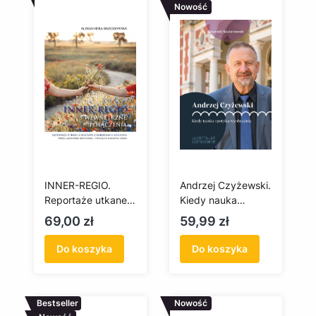
Nowość
INNER-REGIO.
Andrzej Czyżewski.
Reportaże utkane z
Kiedy nauka
rozmów z
spotyka
Cena
Cena
69,00 zł
59,99 zł
kobietami z
wyobraźnię
Kociewia
Do koszyka
Do koszyka
Bestseller
Nowość