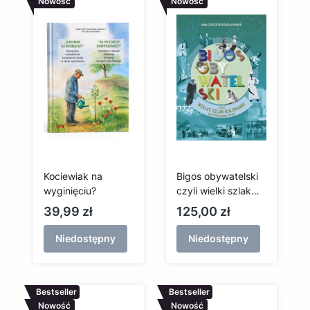
Nowość
Nowość
Kociewiak na
Bigos obywatelski
wyginięciu?
czyli wielki szlak
kulinarny
Cena
Cena
39,99 zł
125,00 zł
przedwojennej
Gdyni
Niedostępny
Niedostępny
Bestseller
Bestseller
Nowość
Nowość