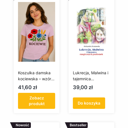
Koszulka damska
Lukrecja, Malwina i
kociewska – wzór
tajemnica
haftu kociewskiego
magicznych
Cena
Cena
41,60 zł
39,00 zł
poziomek
Zobacz
Do koszyka
produkt
Nowość
Bestseller