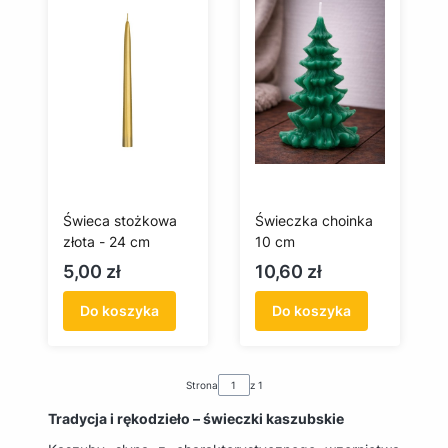
Świeca stożkowa
Świeczka choinka
złota - 24 cm
10 cm
Cena
Cena
5,00 zł
10,60 zł
Do koszyka
Do koszyka
Strona
z 1
Tradycja i rękodzieło – świeczki kaszubskie