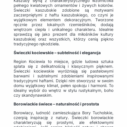
Kaszuby słyną z charakterystycznego wzornictwa
pełnego kwiatowych ornamentów i żywych kolorów.
Świeczki kaszubskie zdobione są motywami
zaczerpniętymi z haftu kaszubskiego, co czyni je
wyjątkowym elementem dekoracyjnym. Tworzone
ręcznie przez lokalnych rzemieślników, dodają
wnętrzom ciepła i unikalnego charakteru. Idealnie
sprawdzą się jako prezent dla miłośników kultury
kaszubskiej oraz wszystkich, którzy cenią piękno
tradycyjnego rękodzieła.
Świeczki kociewskie – subtelność i elegancja
Region Kociewia to miejsce, gdzie ludowa sztuka
splata się z delikatnością i klasycznym pięknem.
Świeczki kociewskie wyróżniają się pastelowymi
barwami i subtelnymi zdobieniami inspirowanymi
tradycyjnymi haftami. Dzięki nim stworzysz w swoim
domu wyjątkowy klimat, pełen spokoju i harmonii. To
idealny wybór do wnętrz w stylu rustykalnym, boho
czy skandynawskim.
Borowiackie świece – naturalność i prostota
Borowiacy, ludność zamieszkująca Bory Tucholskie,
czerpią inspirację z natury. Świeczki borowiackie
charakteryzują się prostymi, ale efektownymi