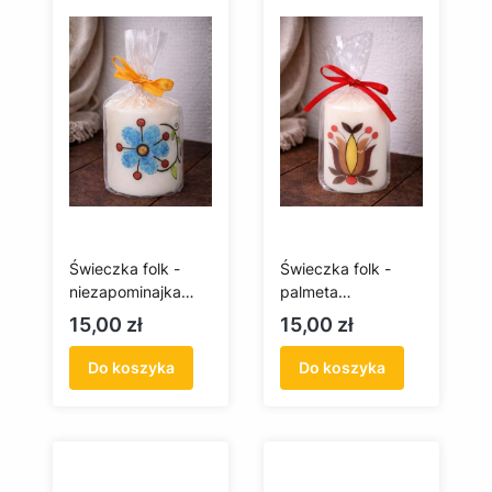
Świeczka folk -
Świeczka folk -
niezapominajka
palmeta
kaszubska
borowiacka
Cena
Cena
15,00 zł
15,00 zł
Do koszyka
Do koszyka