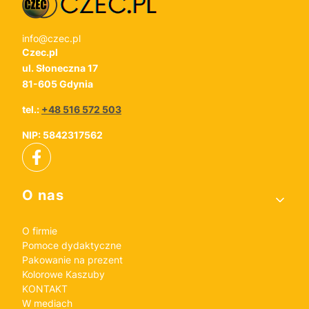
info@czec.pl
Czec.pl
ul. Słoneczna 17
81-605 Gdynia
tel.:
+48 516 572 503
NIP: 5842317562
Linki w stopce
O nas
O firmie
Pomoce dydaktyczne
Pakowanie na prezent
Kolorowe Kaszuby
KONTAKT
W mediach