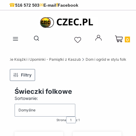
f
☎
✉
516 572 503
E-mail
Facebook
Produkty 
Otwórz wyszukiwarkę
ubskie Książki i Upominki - Pamiątki z Kaszub
Dom i ogród w stylu folk
Filtry
Świeczki folkowe
Lista produktów
Sortowanie:
Domyślne
Strona
z 1